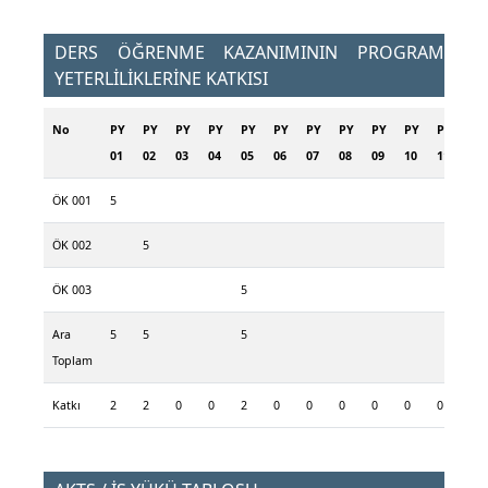
DERS ÖĞRENME KAZANIMININ PROGRAM
YETERLİLİKLERİNE KATKISI
No
PY
PY
PY
PY
PY
PY
PY
PY
PY
PY
PY
PY
01
02
03
04
05
06
07
08
09
10
11
12
ÖK 001
5
ÖK 002
5
ÖK 003
5
Ara
5
5
5
Toplam
Katkı
2
2
0
0
2
0
0
0
0
0
0
0