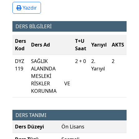
Yazdır
DERS BİLGİLERİ
Ders
T+U
Ders Ad
Yarıyıl
AKTS
Kod
Saat
DYZ
SAĞLIK
2 + 0
2.
2
119
ALANINDA
Yarıyıl
MESLEKİ
RİSKLER VE
KORUNMA
DERS TANIMI
Ders Düzeyi
Ön Lisans