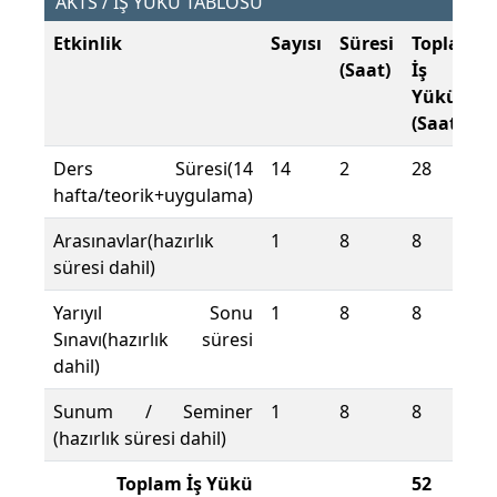
AKTS / İŞ YÜKÜ TABLOSU
Etkinlik
Sayısı
Süresi
Toplam
(Saat)
İş
Yükü
(Saat)
Ders Süresi(14
14
2
28
hafta/teorik+uygulama)
Arasınavlar(hazırlık
1
8
8
süresi dahil)
Yarıyıl Sonu
1
8
8
Sınavı(hazırlık süresi
dahil)
Sunum / Seminer
1
8
8
(hazırlık süresi dahil)
Toplam İş Yükü
52