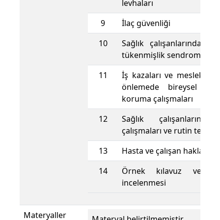
levhaları
9
İlaç güvenliği
10
Sağlık çalışanlarında iş 
tükenmişlik sendromu
11
İş kazaları ve meslek hast
önlemede bireysel ve 
koruma çalışmaları
12
Sağlık çalışanlarında
çalışmaları ve rutin tetkikl
13
Hasta ve çalışan hakları, m
14
Örnek kılavuz ve reh
incelenmesi
Materyaller
Materyal belirtilmemiştir.