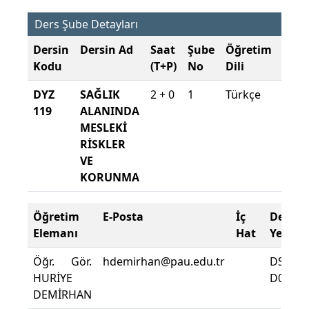
Ders Şube Detayları
Dersin
Dersin Ad
Saat
Şube
Öğretim
Şub
Kodu
(T+P)
No
Dili
Dön
DYZ
SAĞLIK
2 + 0
1
Türkçe
2025
119
ALANINDA
2026
MESLEKİ
Güz
RİSKLER
VE
KORUNMA
Öğretim
E-Posta
İç
Ders
Elemanı
Hat
Yeri
Öğr. Gör.
hdemirhan@pau.edu.tr
DSHMY
HURİYE
D0012
DEMİRHAN