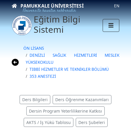
PAMUKKALE ÜNIVERSITESI
EN
Üniversite hayatın rehberidir
Eğitim Bilgi
Sistemi
ÖN LİSANS
DENİZLİ SAĞLIK HİZMETLERİ MESLEK
YÜKSEKOKULU
TIBBİ HİZMETLER VE TEKNİKLER BÖLÜMÜ
353 ANESTEZİ
Ders Bilgileri
Ders Öğrenme Kazanımları
Dersin Program Yeterlilikerine Katkısı
AKTS / İş Yükü Tablosu
Ders Şubeleri