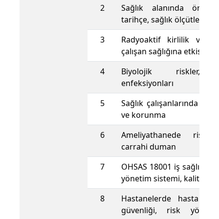
2
Sağlık alanında örgüt
tarihçe, sağlık ölçütleri
3
Radyoaktif kirlilik ve g
çalışan sağlığına etkisi
4
Biyolojik riskler, 
enfeksiyonları
5
Sağlık çalışanlarında fiziks
ve korunma
6
Ameliyathanede risk y
carrahi duman
7
OHSAS 18001 iş sağlığı ve
yönetim sistemi, kalite, e
8
Hastanelerde hasta ve 
güvenliği, risk yöneti