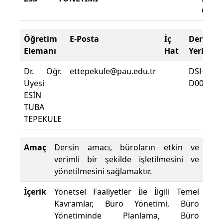
Güz
Öğretim
E-Posta
İç
Ders
Elemanı
Hat
Yeri
Dr. Öğr.
ettepekule@pau.edu.tr
DSHMY
Üyesi
D0014
ESİN
TUBA
TEPEKULE
Amaç
Dersin amacı, büroların etkin ve
verimli bir şekilde işletilmesini ve
yönetilmesini sağlamaktır.
İçerik
Yönetsel Faaliyetler İle İlgili Temel
Kavramlar, Büro Yönetimi, Büro
Yönetiminde Planlama, Büro