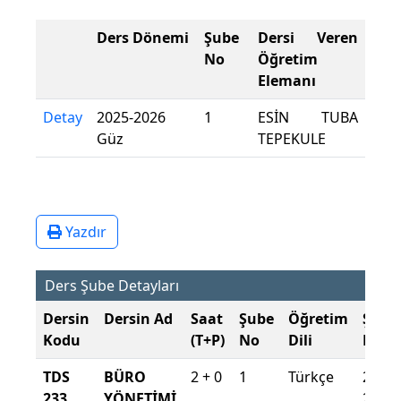
Ders Dönemi
Şube
Dersi Veren
No
Öğretim
Elemanı
Detay
2025-2026
1
ESİN TUBA
Güz
TEPEKULE
Yazdır
Ders Şube Detayları
Dersin
Dersin Ad
Saat
Şube
Öğretim
Şube
Kodu
(T+P)
No
Dili
Döne
TDS
BÜRO
2 + 0
1
Türkçe
2025-
233
YÖNETİMİ
2026