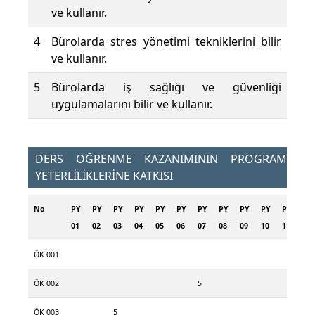
ve kullanır.
4
Bürolarda stres yönetimi tekniklerini bilir
ve kullanır.
5
Bürolarda iş sağlığı ve güvenliği
uygulamalarını bilir ve kullanır.
DERS ÖĞRENME KAZANIMININ PROGRAM
YETERLİLİKLERİNE KATKISI
No
PY
PY
PY
PY
PY
PY
PY
PY
PY
PY
PY
PY
01
02
03
04
05
06
07
08
09
10
11
12
ÖK 001
ÖK 002
5
ÖK 003
5