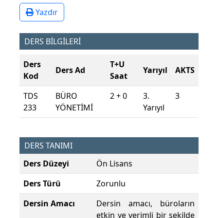
Yazdır
DERS BİLGİLERİ
Ders
T+U
Ders Ad
Yarıyıl
AKTS
Kod
Saat
TDS
BÜRO
2 + 0
3.
3
233
YÖNETİMİ
Yarıyıl
DERS TANIMI
Ders Düzeyi
Ön Lisans
Ders Türü
Zorunlu
Dersin Amacı
Dersin amacı, büroların
etkin ve verimli bir şekilde