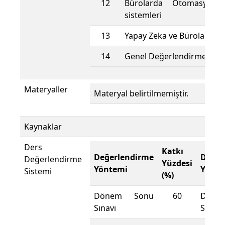
12
Bürolarda Otomasyon 
sistemleri
13
Yapay Zeka ve Bürolarda 
14
Genel Değerlendirme
Materyaller
Materyal belirtilmemiştir.
Kaynaklar
Ders
Katkı
Değerlendirme
Değer
Değerlendirme
Yüzdesi
Yöntemi
Yönte
Sistemi
(%)
Dönem Sonu
60
Döne
Sınavı
Sınavı