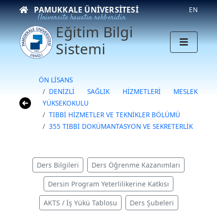
PAMUKKALE ÜNIVERSITESI
EN
Üniversite hayatın rehberidir
Eğitim Bilgi
Sistemi
ÖN LİSANS
DENİZLİ SAĞLIK HİZMETLERİ MESLEK
YÜKSEKOKULU
TIBBİ HİZMETLER VE TEKNİKLER BÖLÜMÜ
355 TIBBİ DOKÜMANTASYON VE SEKRETERLİK
Ders Bilgileri
Ders Öğrenme Kazanımları
Dersin Program Yeterlilikerine Katkısı
AKTS / İş Yükü Tablosu
Ders Şubeleri