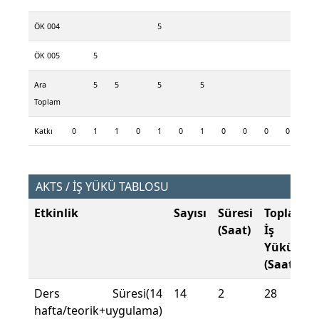
ÖK 004
5
ÖK 005
5
Ara
5
5
5
5
Toplam
Katkı
0
1
1
0
1
0
1
0
0
0
0
0
AKTS / İŞ YÜKÜ TABLOSU
Etkinlik
Sayısı
Süresi
Toplam
(Saat)
İş
Yükü
(Saat)
Ders Süresi(14
14
2
28
hafta/teorik+uygulama)