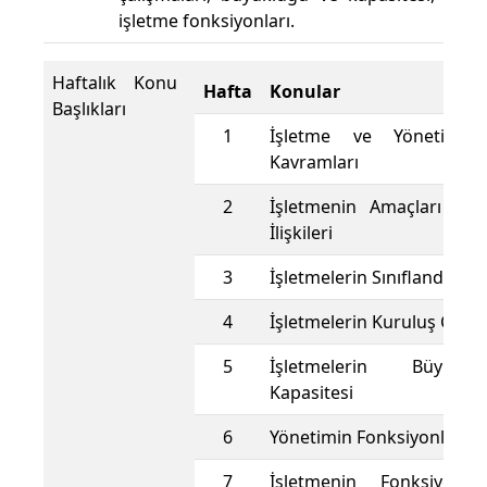
işletme fonksiyonları.
Haftalık Konu
Hafta
Konular
Başlıkları
1
İşletme ve Yönetimin
Kavramları
2
İşletmenin Amaçları ve 
İlişkileri
3
İşletmelerin Sınıflandırılm
4
İşletmelerin Kuruluş Çalış
5
İşletmelerin Büyük
Kapasitesi
6
Yönetimin Fonksiyonları
7
İşletmenin Fonksiyonlar