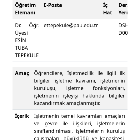
Öğretim
E-Posta
İç
Ders
Elemanı
Hat
Yeri
Dr. Öğr.
ettepekule@pau.edu.tr
DSHMY
Üyesi
D0014
ESİN
TUBA
TEPEKULE
Amaç
Öğrencilere, İşletmecilik ile ilgili ilk
bilgiler, işletme kavramı, işletmenin
kuruluşu, işletme fonksiyonları,
işletmenin işleyişi hakkında bilgiler
kazandırmak amaçlanmıştır.
İçerik
İşletmenin temel kavramları amaçları
ve çevre ile ilişkileri, işletmelerin
sınıflandırılması, işletmelerin kuruluş
çalışmaları, büyüklüğü ve kapasitesi,