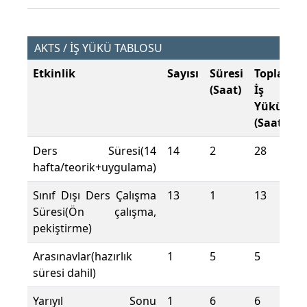
AKTS / İŞ YÜKÜ TABLOSU
Etkinlik
Sayısı
Süresi
Toplam
(Saat)
İş
Yükü
(Saat)
Ders Süresi(14
14
2
28
hafta/teorik+uygulama)
Sınıf Dışı Ders Çalışma
13
1
13
Süresi(Ön çalışma,
pekiştirme)
Arasınavlar(hazırlık
1
5
5
süresi dahil)
Yarıyıl Sonu
1
6
6