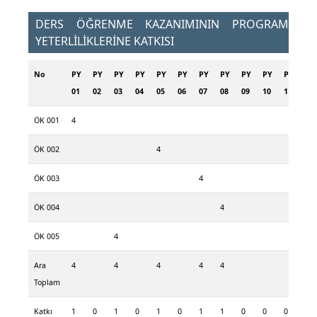
DERS ÖĞRENME KAZANIMININ PROGRAM
YETERLİLİKLERİNE KATKISI
No
PY
PY
PY
PY
PY
PY
PY
PY
PY
PY
PY
PY
01
02
03
04
05
06
07
08
09
10
11
12
ÖK 001
4
ÖK 002
4
ÖK 003
4
ÖK 004
4
ÖK 005
4
Ara
4
4
4
4
4
Toplam
Katkı
1
0
1
0
1
0
1
1
0
0
0
0