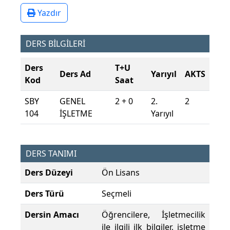
Yazdır
DERS BİLGİLERİ
Ders
T+U
Ders Ad
Yarıyıl
AKTS
Kod
Saat
SBY
GENEL
2 + 0
2.
2
104
İŞLETME
Yarıyıl
DERS TANIMI
Ders Düzeyi
Ön Lisans
Ders Türü
Seçmeli
Dersin Amacı
Öğrencilere, İşletmecilik
ile ilgili ilk bilgiler, işletme