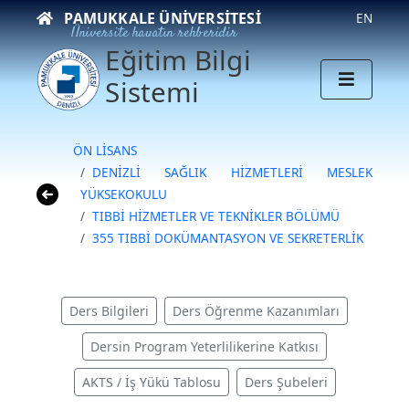
PAMUKKALE ÜNIVERSITESI
EN
Üniversite hayatın rehberidir
Eğitim Bilgi
Sistemi
ÖN LİSANS
DENİZLİ SAĞLIK HİZMETLERİ MESLEK
YÜKSEKOKULU
TIBBİ HİZMETLER VE TEKNİKLER BÖLÜMÜ
355 TIBBİ DOKÜMANTASYON VE SEKRETERLİK
Ders Bilgileri
Ders Öğrenme Kazanımları
Dersin Program Yeterlilikerine Katkısı
AKTS / İş Yükü Tablosu
Ders Şubeleri