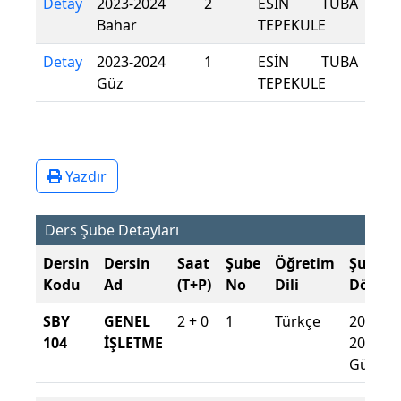
Detay
2023-2024
2
ESİN TUBA
Bahar
TEPEKULE
Detay
2023-2024
1
ESİN TUBA
Güz
TEPEKULE
Yazdır
Ders Şube Detayları
Dersin
Dersin
Saat
Şube
Öğretim
Şube
Kodu
Ad
(T+P)
No
Dili
Dönem
SBY
GENEL
2 + 0
1
Türkçe
2024-
104
İŞLETME
2025
Güz