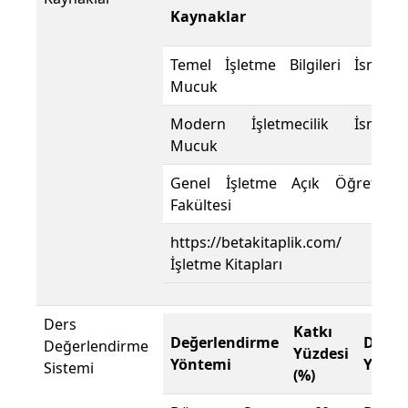
Kaynaklar
Temel İşletme Bilgileri İsmet
Mucuk
Modern İşletmecilik İsmet
Mucuk
Genel İşletme Açık Öğretim
Fakültesi
https://betakitaplik.com/
İşletme Kitapları
Ders
Katkı
Değerlendirme
Değer
Değerlendirme
Yüzdesi
Yöntemi
Yönte
Sistemi
(%)