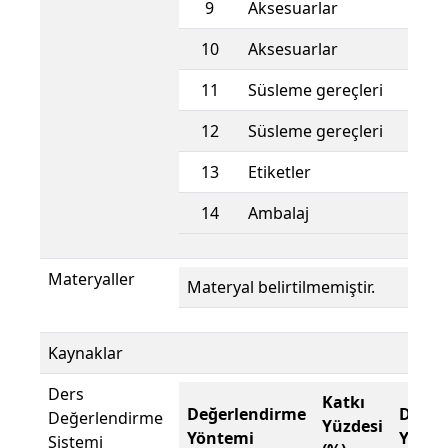
9
Aksesuarlar
10
Aksesuarlar
11
Süsleme gereçleri
12
Süsleme gereçleri
13
Etiketler
14
Ambalaj
Materyaller
Materyal belirtilmemiştir.
Kaynaklar
Ders
Katkı
Değerlendirme
Değer
Değerlendirme
Yüzdesi
Yöntemi
Yönte
Sistemi