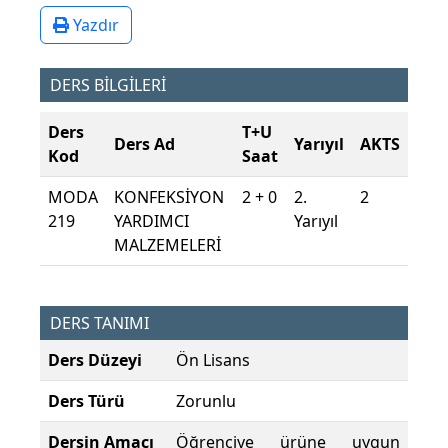
Yazdır
DERS BİLGİLERİ
Ders
T+U
Ders Ad
Yarıyıl
AKTS
Kod
Saat
MODA
KONFEKSİYON
2 + 0
2.
2
219
YARDIMCI
Yarıyıl
MALZEMELERİ
DERS TANIMI
Ders Düzeyi
Ön Lisans
Ders Türü
Zorunlu
Dersin Amacı
Öğrenciye ürüne uygun