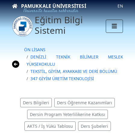
PAMUKKALE ÜNIVERSITESI
EN
Üniversite hayatın rehberidir
Eğitim Bilgi
Sistemi
ÖN LİSANS
DENİZLİ TEKNİK BİLİMLER MESLEK
YÜKSEKOKULU
TEKSTİL, GİYİM, AYAKKABI VE DERİ BÖLÜMÜ
347 GİYİM ÜRETİM TEKNOLOJİSİ
Ders Bilgileri
Ders Öğrenme Kazanımları
Dersin Program Yeterlilikerine Katkısı
AKTS / İş Yükü Tablosu
Ders Şubeleri