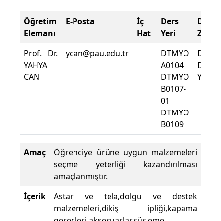
Öğretim
E-Posta
İç
Ders
Deva
Elemanı
Hat
Yeri
Zorun
Prof. Dr.
ycan@pau.edu.tr
DTMYO
Dersi
YAHYA
A0104
Deva
CAN
DTMYO
Yüzdes
B0107-
01
DTMYO
B0109
Amaç
Öğrenciye ürüne uygun malzemeleri
seçme yeterliği kazandırılması
amaçlanmıştır.
İçerik
Astar ve tela,dolgu ve destek
malzemeleri,dikiş ipliği,kapama
gereçleri,aksesuarlar,süsleme