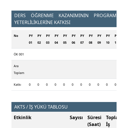
DERS ÖĞRENME KAZANIMININ PROGRAM
YETERLİLİKLERİNE KATKISI
No
PY
PY
PY
PY
PY
PY
PY
PY
PY
PY
PY
PY
01
02
03
04
05
06
07
08
09
10
11
12
ÖK 001
Ara
Toplam
Katkı
0
0
0
0
0
0
0
0
0
0
0
0
AKTS / İŞ YÜKÜ TABLOSU
Etkinlik
Sayısı
Süresi
Toplam
(Saat)
İş