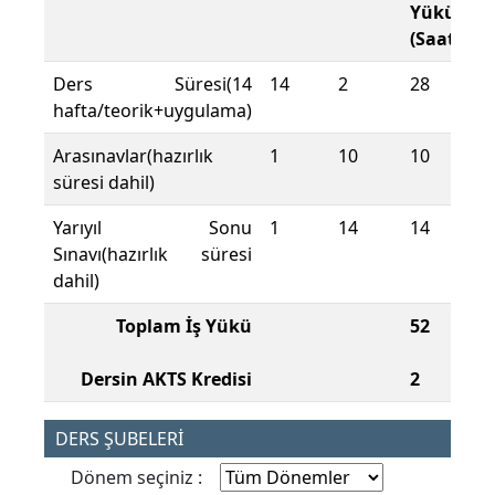
Yükü
(Saat)
Ders Süresi(14
14
2
28
hafta/teorik+uygulama)
Arasınavlar(hazırlık
1
10
10
süresi dahil)
Yarıyıl Sonu
1
14
14
Sınavı(hazırlık süresi
dahil)
Toplam İş Yükü
52
Dersin AKTS Kredisi
2
DERS ŞUBELERİ
Dönem seçiniz :