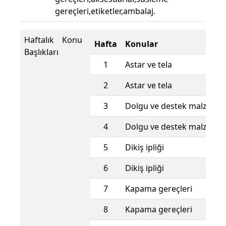
gereçleri,etiketler,ambalaj.
Haftalık Konu
Hafta
Konular
Başlıkları
1
Astar ve tela
2
Astar ve tela
3
Dolgu ve destek malzemel
4
Dolgu ve destek malzemel
5
Dikiş ipliği
6
Dikiş ipliği
7
Kapama gereçleri
8
Kapama gereçleri