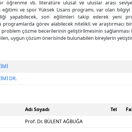
tor öğrenme vb. literatüre ulusal ve uluslar arası seviy
en eğitimi ve spor Yüksek Lisans programı, var olan bilgiyi
liği yapabilecek, son eğilimleri takip ederek yeni pro
ü programlarda görev alabilecek nitelikli ve araştırmacı bi
 ve problem çözme becerilerinin geliştirilmesinin sağlanmas
şabilen, uygun çözüm önerisinde bulunabilen bireylerin yetişt
TİMİ
İMİ DR.
Adı Soyadı
Tel
Fa
Prof. Dr. BÜLENT AĞBUĞA