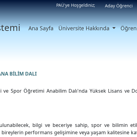
PAÜ'ye Hoşgeldiniz;
Aday Öğrenci
istemi
Ana Sayfa
Üniversite Hakkında
Öğrenc
ANA BİLİM DALI
i ve Spor Öğretimi Anabilim Dalı'nda Yüksek Lisans ve Do
unabilecek, bilgi ve beceriye sahip, spor ve bilimin eti
 bireylerin performans gelişimine veya yaşam kalitesine kat