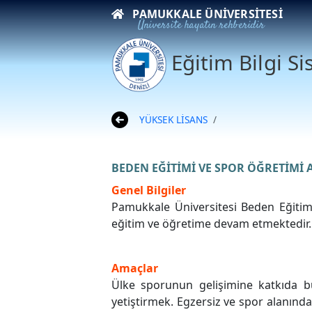
PAMUKKALE ÜNIVERSITESI
Üniversite hayatın rehberidir
Eğitim Bilgi S
YÜKSEK LİSANS
BEDEN EĞİTİMİ VE SPOR ÖĞRETİMİ 
Genel Bilgiler
Pamukkale Üniversitesi Beden Eğitim
eğitim ve öğretime devam etmektedir.
Amaçlar
Ülke sporunun gelişimine katkıda bul
yetiştirmek. Egzersiz ve spor alanında