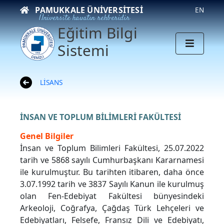
PAMUKKALE ÜNIVERSITESI
EN
Üniversite hayatın rehberidir
Eğitim Bilgi
Sistemi
LİSANS
İNSAN VE TOPLUM BİLİMLERİ FAKÜLTESİ
Genel Bilgiler
İnsan ve Toplum Bilimleri Fakültesi, 25.07.2022
tarih ve 5868 sayılı Cumhurbaşkanı Kararnamesi
ile kurulmuştur. Bu tarihten itibaren, daha önce
3.07.1992 tarih ve 3837 Sayılı Kanun ile kurulmuş
olan Fen-Edebiyat Fakültesi bünyesindeki
Arkeoloji, Coğrafya, Çağdaş Türk Lehçeleri ve
Edebiyatları, Felsefe, Fransız Dili ve Edebiyatı,