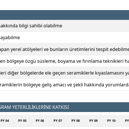
akkında bilgi sahibi olabilme
ılayabilme
pan yerel atölyeleri ve bunların üretimlerini tespit edebilm
len bölgeye özgü süsleme, boyama ve fırınlama teknikleri h
eri diğer bölgelerde ele geçen seramiklerle kıyaslamasını 
eramiklerin bölgeye geliş amacı ve şekli hakkında yorumlar
AM YETERLİLİKLERİNE KATKISI
PY 04
PY 05
PY 06
PY 07
PY 08
PY 09
PY 10
PY