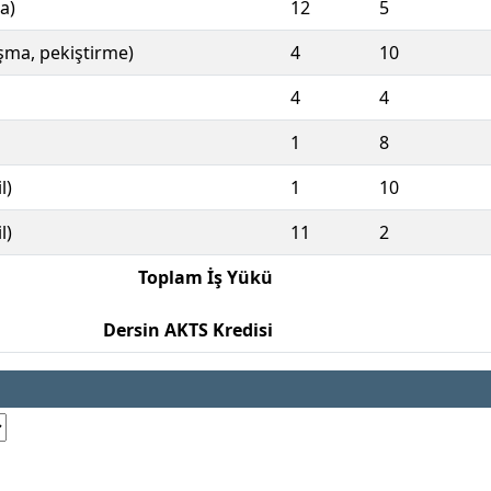
a)
12
5
ışma, pekiştirme)
4
10
4
4
1
8
l)
1
10
l)
11
2
Toplam İş Yükü
Dersin AKTS Kredisi