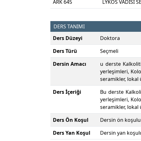
ARK 645
LYKOS VADİSİ S
DERS TANIMI
Ders Düzeyi
Doktora
Ders Türü
Seçmeli
Dersin Amacı
u derste Kalkoli
yerleşimleri, Kolo
seramikler, lokal 
Ders İçeriği
Bu derste Kalkol
yerleşimleri, Kolo
seramikler, lokal 
Ders Ön Koşul
Dersin ön koşulu
Ders Yan Koşul
Dersin yan koşul