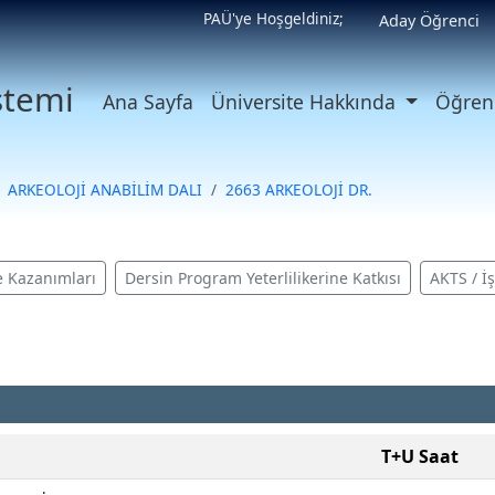
PAÜ'ye Hoşgeldiniz;
Aday Öğrenci
istemi
Ana Sayfa
Üniversite Hakkında
Öğrenc
ARKEOLOJİ ANABİLİM DALI
2663 ARKEOLOJİ DR.
 Kazanımları
Dersin Program Yeterlilikerine Katkısı
AKTS / İ
T+U Saat