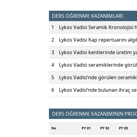
DERS ÖĞRENME KAZANIMLARI
1
Lykos Vadisi Seramik Kronolojisi h
2
Lykos Vadisi Kap repertuarını alg
3
Lykos Vadisi kentlerinde üretim ya
4
Lykos Vadisi seramiklerinde görü
5
Lykos Vadisi’nde görülen seramikl
6
Lykos Vadisi’nde bulunan ihraç s
DERS ÖĞRENME KAZANIMININ PROGR
No
PY 01
PY 02
PY 03