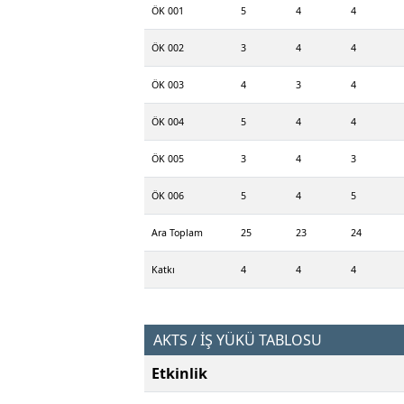
ÖK 001
5
4
4
ÖK 002
3
4
4
ÖK 003
4
3
4
ÖK 004
5
4
4
ÖK 005
3
4
3
ÖK 006
5
4
5
Ara Toplam
25
23
24
Katkı
4
4
4
AKTS / İŞ YÜKÜ TABLOSU
Etkinlik