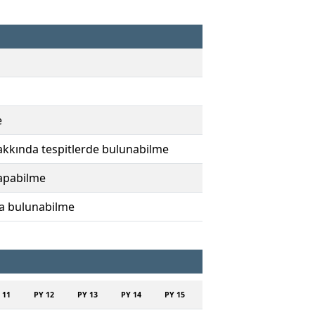
e
akkında tespitlerde bulunabilme
yapabilme
da bulunabilme
 11
PY 12
PY 13
PY 14
PY 15