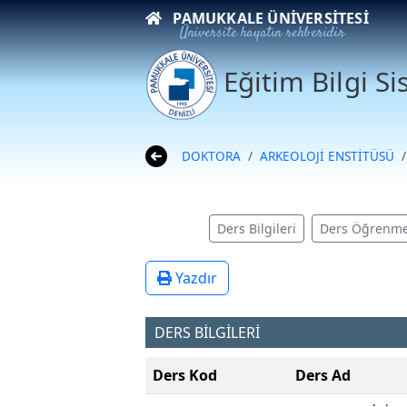
PAMUKKALE ÜNIVERSITESI
Üniversite hayatın rehberidir
Eğitim Bilgi S
DOKTORA
ARKEOLOJİ ENSTİTÜSÜ
Ders Bilgileri
Ders Öğrenme
Yazdır
DERS BİLGİLERİ
Ders Kod
Ders Ad