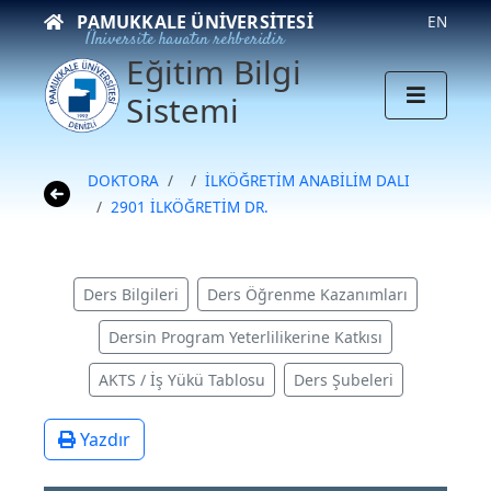
PAMUKKALE ÜNIVERSITESI
EN
Üniversite hayatın rehberidir
Eğitim Bilgi
Sistemi
DOKTORA
İLKÖĞRETİM ANABİLİM DALI
2901 İLKÖĞRETİM DR.
Ders Bilgileri
Ders Öğrenme Kazanımları
Dersin Program Yeterlilikerine Katkısı
AKTS / İş Yükü Tablosu
Ders Şubeleri
Yazdır