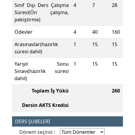
Sınıf Dışı Ders Çalışma
4
7
28
Süresi(Ön çalışma,
pekiştirme)
Ödevler
4
40
160
Arasınavlar(hazırlık
1
15
15
süresi dahil)
Yarıyıl Sonu
1
15
15
Sınavı(hazırlık süresi
dahil)
Toplam İş Yükü
260
Dersin AKTS Kredisi
DERS ŞUBELERİ
Dönem seçiniz :