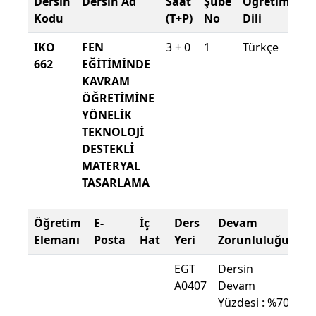
Dersin
Dersin Ad
Saat
Şube
Öğretim
Şu
Kodu
(T+P)
No
Dili
Dö
IKO
FEN
3 + 0
1
Türkçe
20
662
EĞİTİMİNDE
20
KAVRAM
Ba
ÖĞRETİMİNE
YÖNELİK
TEKNOLOJİ
DESTEKLİ
MATERYAL
TASARLAMA
Öğretim
E-
İç
Ders
Devam
Elemanı
Posta
Hat
Yeri
Zorunluluğu
EGT
Dersin
A0407
Devam
Yüzdesi : %70