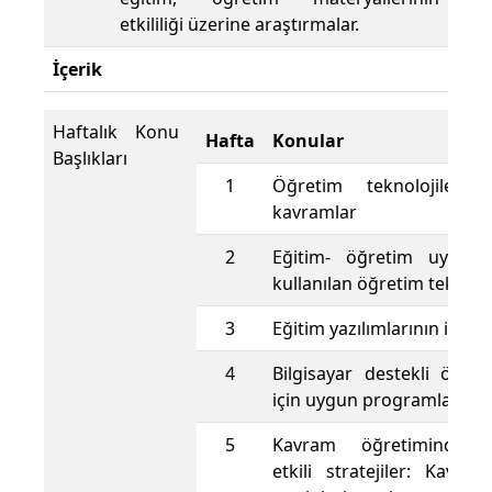
etkililiği üzerine araştırmalar.
İçerik
Haftalık Konu
Hafta
Konular
Başlıkları
1
Öğretim teknolojilerin
kavramlar
2
Eğitim- öğretim uygula
kullanılan öğretim teknoloj
3
Eğitim yazılımlarının ince
4
Bilgisayar destekli öğre
için uygun programlama di
5
Kavram öğretiminde ku
etkili stratejiler: Kavra