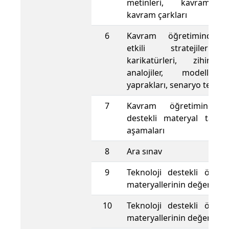
metinleri, kavram har
kavram çarkları
6
Kavram öğretiminde ku
etkili stratejiler:
karikatürleri, zihin ha
analojiler, modeller,
yaprakları, senaryo temell
7
Kavram öğretiminde t
destekli materyal tasar
aşamaları
8
Ara sınav
9
Teknoloji destekli örne
materyallerinin değerlendi
10
Teknoloji destekli örne
materyallerinin değerlendi