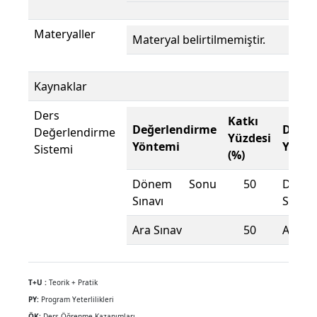
Materyaller
Materyal belirtilmemiştir.
Kaynaklar
Ders
Katkı
Değerlendirme
Değer
Değerlendirme
Yüzdesi
Yöntemi
Yönte
Sistemi
(%)
Dönem Sonu
50
Döne
Sınavı
Sınavı
Ara Sınav
50
Ara Sı
T+U :
Teorik + Pratik
PY:
Program Yeterlilikleri
ÖK:
Ders Öğrenme Kazanımları