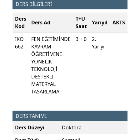
DERS BİLGİLERİ
Ders
T+U
Ders Ad
Yarıyıl
AKTS
Kod
Saat
IKO
FEN EĞİTİMİNDE
3 + 0
2.
662
KAVRAM
Yarıyıl
ÖĞRETİMİNE
YÖNELİK
TEKNOLOJİ
DESTEKLİ
MATERYAL
TASARLAMA
DERS TANIMI
Ders Düzeyi
Doktora