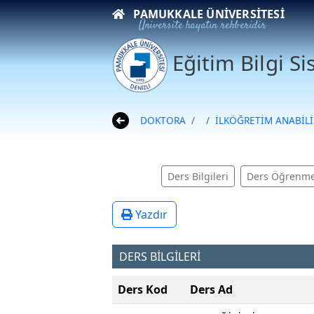
PAMUKKALE ÜNIVERSITESI
Üniversite hayatın rehberidir
Eğitim Bilgi S
DOKTORA
İLKÖĞRETİM ANABİLİ
Ders Bilgileri
Ders Öğrenme
Yazdır
DERS BİLGİLERİ
Ders Kod
Ders Ad