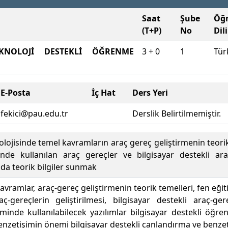
Saat
Şube
Öğ
(T+P)
No
Dili
KNOLOJİ DESTEKLİ ÖĞRENME
3 + 0
1
Tür
E-Posta
İç Hat
Ders Yeri
fekici@pau.edu.tr
Derslik Belirtilmemiştir.
olojisinde temel kavramların araç gereç geliştirmenin teorik
de kullanılan araç gereçler ve bilgisayar destekli ar
nda teorik bilgiler sunmak
kavramlar, araç-gereç geliştirmenin teorik temelleri, fen eğ
raç-gereçlerin geliştirilmesi, bilgisayar destekli araç-
iminde kullanılabilecek yazılımlar bilgisayar destekli öğren
nzetişimin önemi bilgisayar destekli canlandırma ve benze