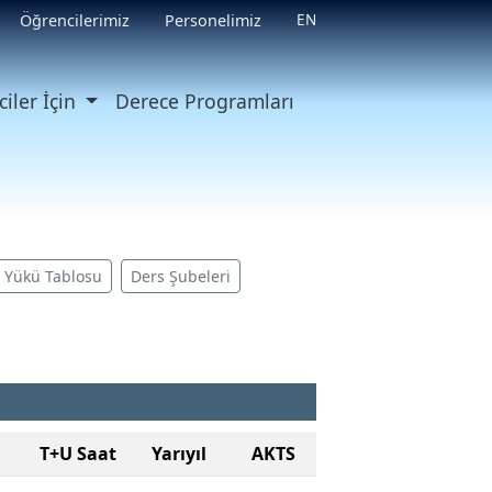
EN
Öğrencilerimiz
Personelimiz
iler İçin
Derece Programları
ş Yükü Tablosu
Ders Şubeleri
T+U Saat
Yarıyıl
AKTS