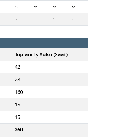
40
36
35
38
5
5
4
5
Toplam İş Yükü (Saat)
42
28
160
15
15
260