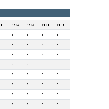
 11
PY 12
PY 13
PY 14
PY 15
5
1
3
3
5
5
4
5
5
5
4
5
5
5
4
5
5
5
5
5
5
5
5
5
5
5
5
5
5
5
5
5