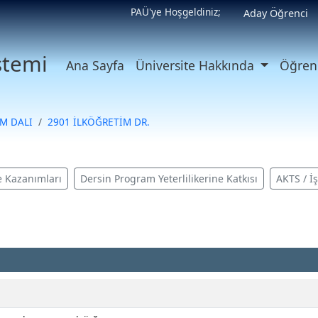
PAÜ'ye Hoşgeldiniz;
Aday Öğrenci
istemi
Ana Sayfa
Üniversite Hakkında
Öğrenc
M DALI
2901 İLKÖĞRETİM DR.
 Kazanımları
Dersin Program Yeterlilikerine Katkısı
AKTS / İ