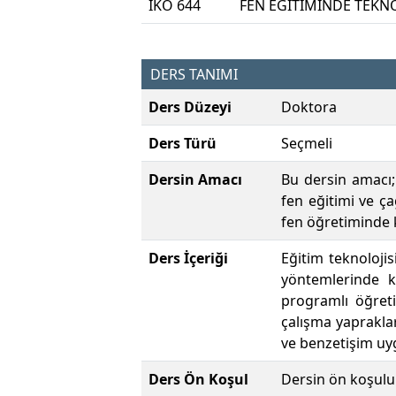
IKO 644
FEN EĞİTİMİNDE TEKN
DERS TANIMI
Ders Düzeyi
Doktora
Ders Türü
Seçmeli
Dersin Amacı
Bu dersin amacı;
fen eğitimi ve ç
fen öğretiminde k
Ders İçeriği
Eğitim teknoloji
yöntemlerinde ku
programlı öğreti
çalışma yaprakla
ve benzetişim uy
Ders Ön Koşul
Dersin ön koşulu