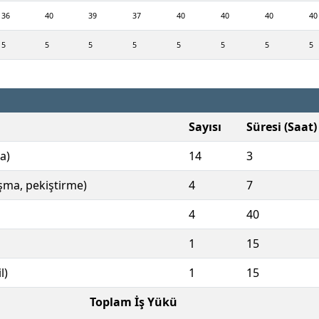
36
40
39
37
40
40
40
40
5
5
5
5
5
5
5
5
Sayısı
Süresi (Saat)
a)
14
3
ışma, pekiştirme)
4
7
4
40
1
15
l)
1
15
Toplam İş Yükü