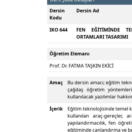
Dersin
Dersin Ad
Kodu
IKO 644
FEN EĞİTİMİNDE TE
ORTAMLARI TASARIMI
Öğretim Elemanı
Prof. Dr. FATMA TAŞKIN EKİCİ
Amaç
Bu dersin amacı; eğitim tekn
çağdaş öğretim yöntemlerin
kullanılacak yazılımlar hakkı
İçerik
Eğitim teknolojisinde temel 
kullanılan araç-gereçler, a
yapılandırmacılık, fen öğret
eğitiminde canlandırma ve be