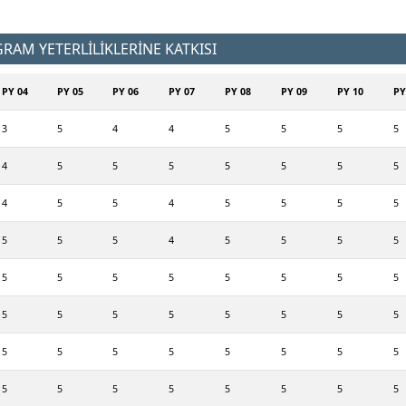
AM YETERLİLİKLERİNE KATKISI
PY 04
PY 05
PY 06
PY 07
PY 08
PY 09
PY 10
PY
3
5
4
4
5
5
5
5
4
5
5
5
5
5
5
5
4
5
5
4
5
5
5
5
5
5
5
4
5
5
5
5
5
5
5
5
5
5
5
5
5
5
5
5
5
5
5
5
5
5
5
5
5
5
5
5
5
5
5
5
5
5
5
5