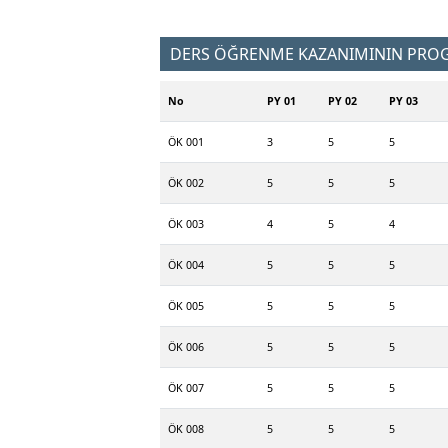
DERS ÖĞRENME KAZANIMININ PROGR
No
PY 01
PY 02
PY 03
ÖK 001
3
5
5
ÖK 002
5
5
5
ÖK 003
4
5
4
ÖK 004
5
5
5
ÖK 005
5
5
5
ÖK 006
5
5
5
ÖK 007
5
5
5
ÖK 008
5
5
5