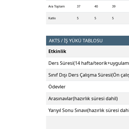
Ara Toplam
37
40
39
Katkı
5
5
5
AKTS / İŞ YÜKÜ TABLOSU
Etkinlik
Ders Süresi(14 hafta/teorik+uygulam
Sınıf Dışı Ders Çalışma Süresi(Ön çal
Ödevler
Arasınavlar(hazırlık süresi dahil)
Yarıyıl Sonu Sınavı(hazırlık süresi dahi