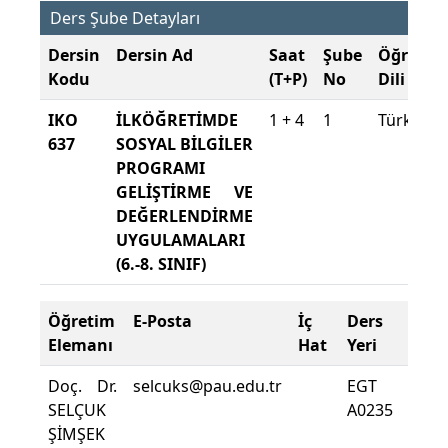
Ders Şube Detayları
Dersin
Dersin Ad
Saat
Şube
Öğretim
Kodu
(T+P)
No
Dili
IKO
İLKÖĞRETİMDE
1 + 4
1
Türkçe
637
SOSYAL BİLGİLER
PROGRAMI
GELİŞTİRME VE
DEĞERLENDİRME
UYGULAMALARI
(6.-8. SINIF)
Öğretim
E-Posta
İç
Ders
Dev
Elemanı
Hat
Yeri
Zoru
Doç. Dr.
selcuks@pau.edu.tr
EGT
Ders
SELÇUK
A0235
Dev
ŞİMŞEK
Yüzde