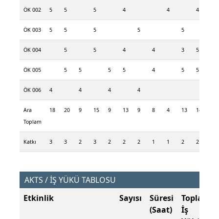
ÖK 002
5
5
5
4
4
4
ÖK 003
5
5
5
5
5
5
ÖK 004
5
5
4
4
3
5
ÖK 005
5
5
5
5
4
5
5
5
ÖK 006
4
4
4
4
Ara
18
20
9
15
9
13
9
8
4
13
14
10
Toplam
Katkı
3
3
2
3
2
2
2
1
1
2
2
2
AKTS / İŞ YÜKÜ TABLOSU
Etkinlik
Sayısı
Süresi
Toplam
(Saat)
İş