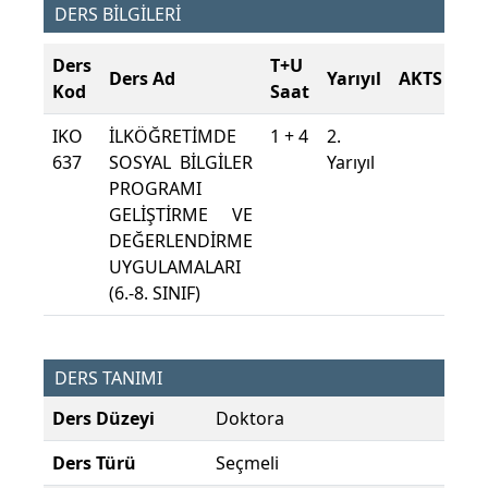
DERS BİLGİLERİ
Ders
T+U
Ders Ad
Yarıyıl
AKTS
Kod
Saat
IKO
İLKÖĞRETİMDE
1 + 4
2.
637
SOSYAL BİLGİLER
Yarıyıl
PROGRAMI
GELİŞTİRME VE
DEĞERLENDİRME
UYGULAMALARI
(6.-8. SINIF)
DERS TANIMI
Ders Düzeyi
Doktora
Ders Türü
Seçmeli