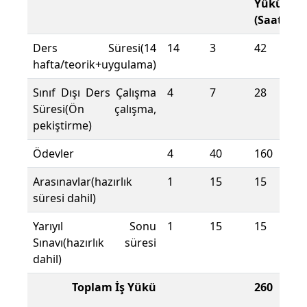
Yükü
(Saat)
Ders Süresi(14
14
3
42
hafta/teorik+uygulama)
Sınıf Dışı Ders Çalışma
4
7
28
Süresi(Ön çalışma,
pekiştirme)
Ödevler
4
40
160
Arasınavlar(hazırlık
1
15
15
süresi dahil)
Yarıyıl Sonu
1
15
15
Sınavı(hazırlık süresi
dahil)
Toplam İş Yükü
260