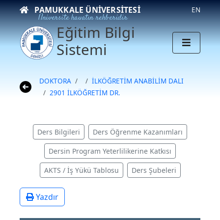
PAMUKKALE ÜNIVERSITESI
EN
Üniversite hayatın rehberidir
Eğitim Bilgi
Sistemi
DOKTORA
İLKÖĞRETİM ANABİLİM DALI
2901 İLKÖĞRETİM DR.
Ders Bilgileri
Ders Öğrenme Kazanımları
Dersin Program Yeterlilikerine Katkısı
AKTS / İş Yükü Tablosu
Ders Şubeleri
Yazdır