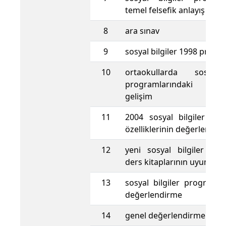
temel felsefik anlayış
8
ara sınav
9
sosyal bilgiler 1998 progr
10
ortaokullarda sosyal 
programlarındaki ol
gelişim
11
2004 sosyal bilgiler pr
özelliklerinin değerlendiri
12
yeni sosyal bilgiler pr
ders kitaplarının uyumu
13
sosyal bilgiler programı
değerlendirme
14
genel değerlendirme