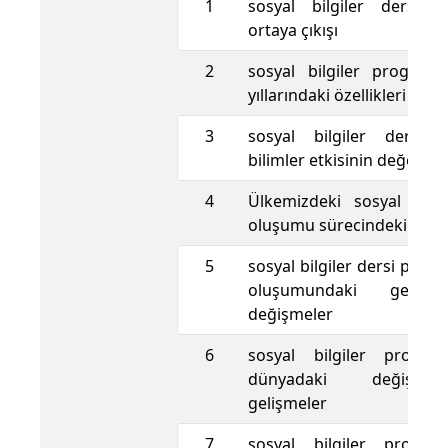
1
sosyal bilgiler dersin
ortaya çıkışı
2
sosyal bilgiler programla
yıllarındaki özellikleri
3
sosyal bilgiler dersin
bilimler etkisinin değerlen
4
Ülkemizdeki sosyal bilgi
oluşumu sürecindeki geli
5
sosyal bilgiler dersi progr
oluşumundaki gelişm
değişmeler
6
sosyal bilgiler program
dünyadaki değişme
gelişmeler
7
sosyal bilgiler program