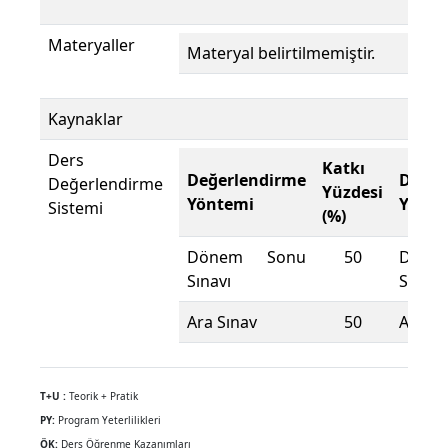
Materyaller
Materyal belirtilmemiştir.
Kaynaklar
Ders
Katkı
Değerlendirme
Değer
Değerlendirme
Yüzdesi
Yöntemi
Yönte
Sistemi
(%)
Dönem Sonu
50
Döne
Sınavı
Sınavı
Ara Sınav
50
Ara Sı
T+U :
Teorik + Pratik
PY:
Program Yeterlilikleri
ÖK:
Ders Öğrenme Kazanımları