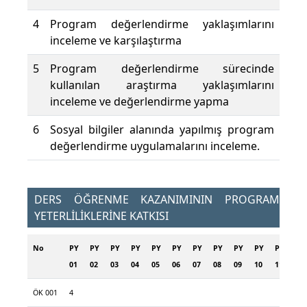
4
Program değerlendirme yaklaşımlarını
inceleme ve karşılaştırma
5
Program değerlendirme sürecinde
kullanılan araştırma yaklaşımlarını
inceleme ve değerlendirme yapma
6
Sosyal bilgiler alanında yapılmış program
değerlendirme uygulamalarını inceleme.
DERS ÖĞRENME KAZANIMININ PROGRAM
YETERLİLİKLERİNE KATKISI
No
PY
PY
PY
PY
PY
PY
PY
PY
PY
PY
PY
PY
01
02
03
04
05
06
07
08
09
10
11
12
ÖK 001
4