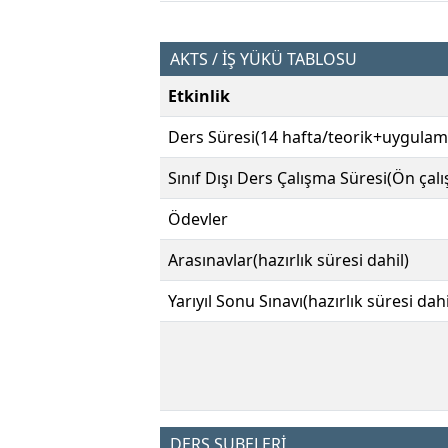
AKTS / İŞ YÜKÜ TABLOSU
Etkinlik
Ders Süresi(14 hafta/teorik+uygulam
Sınıf Dışı Ders Çalışma Süresi(Ön çal
Ödevler
Arasınavlar(hazırlık süresi dahil)
Yarıyıl Sonu Sınavı(hazırlık süresi dahi
DERS ŞUBELERİ