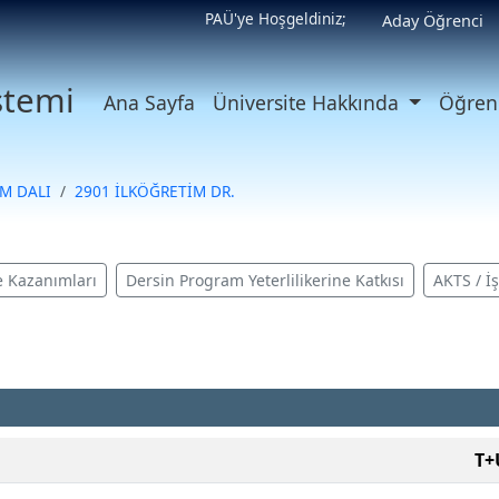
PAÜ'ye Hoşgeldiniz;
Aday Öğrenci
istemi
Ana Sayfa
Üniversite Hakkında
Öğrenc
M DALI
2901 İLKÖĞRETİM DR.
 Kazanımları
Dersin Program Yeterlilikerine Katkısı
AKTS / İ
T+