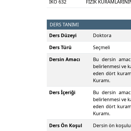
IKO 632
FİZİK KURAMLARINI
DERS TANIMI
Ders Düzeyi
Doktora
Ders Türü
Seçmeli
Dersin Amacı
Bu dersin amacı
belirlenmesi ve ka
eden dört kuram 
Kuramı.
Ders İçeriği
Bu dersin amacı
belirlenmesi ve ka
eden dört kuram 
Kuramı.
Ders Ön Koşul
Dersin ön koşulu