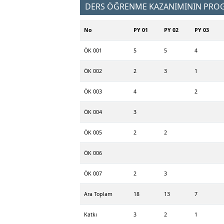
DERS ÖĞRENME KAZANIMININ PROGR
No
PY 01
PY 02
PY 03
ÖK 001
5
5
4
ÖK 002
2
3
1
ÖK 003
4
2
ÖK 004
3
ÖK 005
2
2
ÖK 006
ÖK 007
2
3
Ara Toplam
18
13
7
Katkı
3
2
1