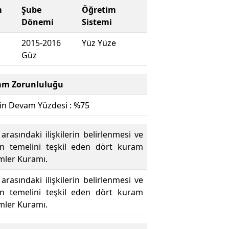
m
Şube
Öğretim
Dönemi
Sistemi
2015-2016
Yüz Yüze
Güz
am Zorunluluğu
in Devam Yüzdesi : %75
asındaki ilişkilerin belirlenmesi ve
iğin temelini teşkil eden dört kuram
emler Kuramı.
asındaki ilişkilerin belirlenmesi ve
iğin temelini teşkil eden dört kuram
emler Kuramı.