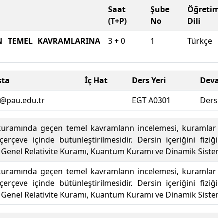
Saat
Şube
Öğreti
(T+P)
No
Dili
IN TEMEL KAVRAMLARINA
3 + 0
1
Türkçe
sta
İç Hat
Ders Yeri
Dev
a@pau.edu.tr
EGT A0301
Ders
kuramında geçen temel kavramlann incelemesi, kuramlar ar
erçeve içinde bütünleştirilmesidir. Dersin içeriğini fiz
k, Genel Relativite Kuramı, Kuantum Kuramı ve Dinamik Sist
kuramında geçen temel kavramlann incelemesi, kuramlar ar
erçeve içinde bütünleştirilmesidir. Dersin içeriğini fiz
k, Genel Relativite Kuramı, Kuantum Kuramı ve Dinamik Sist