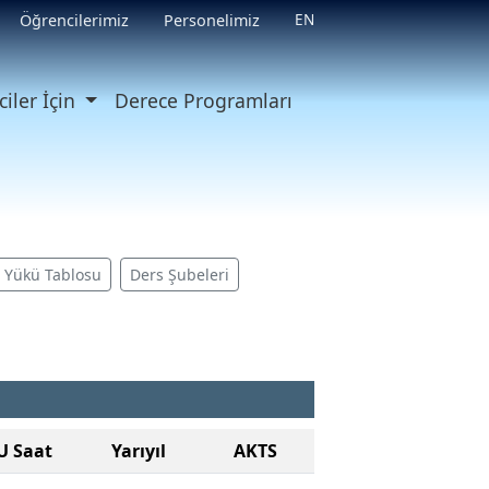
EN
Öğrencilerimiz
Personelimiz
iler İçin
Derece Programları
ş Yükü Tablosu
Ders Şubeleri
U Saat
Yarıyıl
AKTS