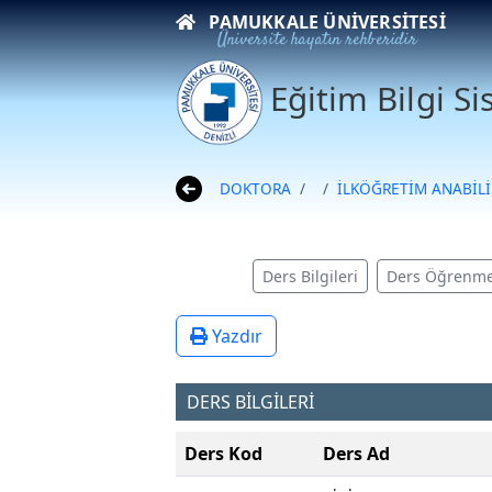
PAMUKKALE ÜNIVERSITESI
Üniversite hayatın rehberidir
Eğitim Bilgi S
DOKTORA
İLKÖĞRETİM ANABİLİ
Ders Bilgileri
Ders Öğrenme
Yazdır
DERS BİLGİLERİ
Ders Kod
Ders Ad