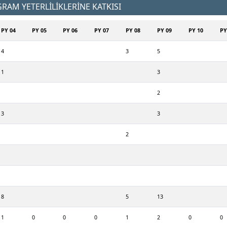
AM YETERLİLİKLERİNE KATKISI
PY 04
PY 05
PY 06
PY 07
PY 08
PY 09
PY 10
PY
4
3
5
1
3
2
3
3
2
8
5
13
1
0
0
0
1
2
0
0