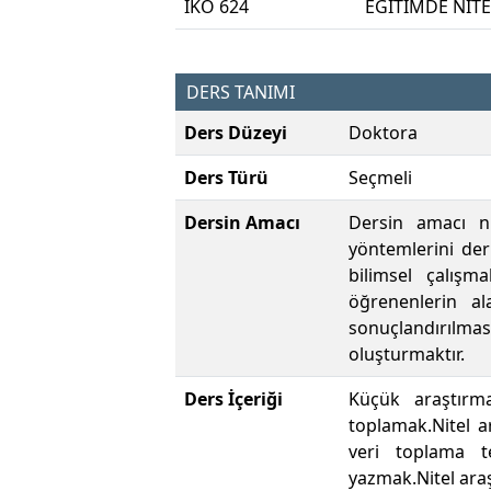
IKO 624
EĞİTİMDE NİT
DERS TANIMI
Ders Düzeyi
Doktora
Ders Türü
Seçmeli
Dersin Amacı
Dersin amacı ni
yöntemlerini der
bilimsel çalışm
öğrenenlerin al
sonuçlandırılmas
oluşturmaktır.
Ders İçeriği
Küçük araştırm
toplamak.Nitel a
veri toplama te
yazmak.Nitel araş