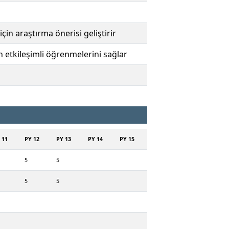
çin araştırma önerisi geliştirir
in etkileşimli öğrenmelerini sağlar
 11
PY 12
PY 13
PY 14
PY 15
5
5
5
5