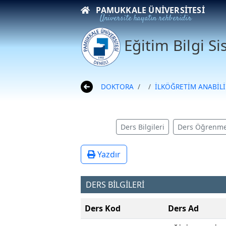
PAMUKKALE ÜNIVERSITESI
Üniversite hayatın rehberidir
Eğitim Bilgi S
DOKTORA
İLKÖĞRETİM ANABİLİ
Ders Bilgileri
Ders Öğrenme
Yazdır
DERS BİLGİLERİ
Ders Kod
Ders Ad