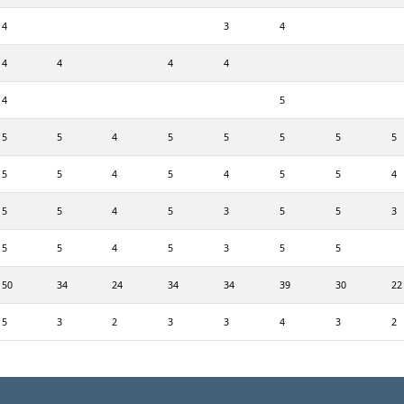
4
3
4
4
4
4
4
4
5
5
5
4
5
5
5
5
5
5
5
4
5
4
5
5
4
5
5
4
5
3
5
5
3
5
5
4
5
3
5
5
50
34
24
34
34
39
30
22
5
3
2
3
3
4
3
2