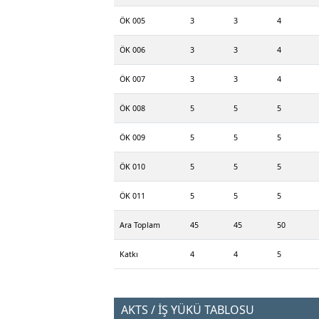
ÖK 005
3
3
4
ÖK 006
3
3
4
ÖK 007
3
3
4
ÖK 008
5
5
5
ÖK 009
5
5
5
ÖK 010
5
5
5
ÖK 011
5
5
5
Ara Toplam
45
45
50
Katkı
4
4
5
AKTS / İŞ YÜKÜ TABLOSU