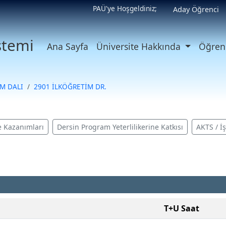
PAÜ'ye Hoşgeldiniz;
Aday Öğrenci
istemi
Ana Sayfa
Üniversite Hakkında
Öğrenc
M DALI
2901 İLKÖĞRETİM DR.
 Kazanımları
Dersin Program Yeterlilikerine Katkısı
AKTS / İ
T+U Saat