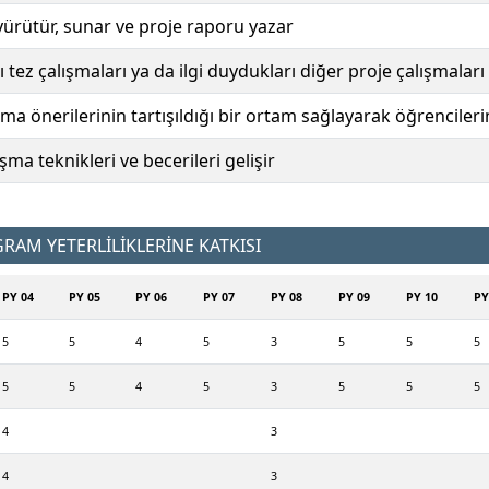
, yürütür, sunar ve proje raporu yazar
ez çalışmaları ya da ilgi duydukları diğer proje çalışmaları i
ırma önerilerinin tartışıldığı bir ortam sağlayarak öğrenciler
a teknikleri ve becerileri gelişir
AM YETERLİLİKLERİNE KATKISI
PY 04
PY 05
PY 06
PY 07
PY 08
PY 09
PY 10
PY
5
5
4
5
3
5
5
5
5
5
4
5
3
5
5
5
4
3
4
3