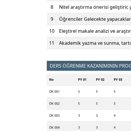
8
Nitel araştırma önerisi geliştirir
9
Öğrenciler Gelecekte yapacakları t
10
Eleştirel makale analizi ve araşt
11
Akademik yazma ve sunma, tartışm
DERS ÖĞRENME KAZANIMININ PROGR
No
PY 01
PY 02
PY 03
ÖK 001
5
5
5
ÖK 002
5
5
5
ÖK 003
3
3
4
ÖK 004
3
3
4