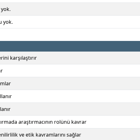
 yok.
u yok.
ini karşılaştırır
ar
ımlar
llanır
lanır
aştırmada araştırmacının rolünü kavrar
ilirlilik ve etik kavramlarını sağlar