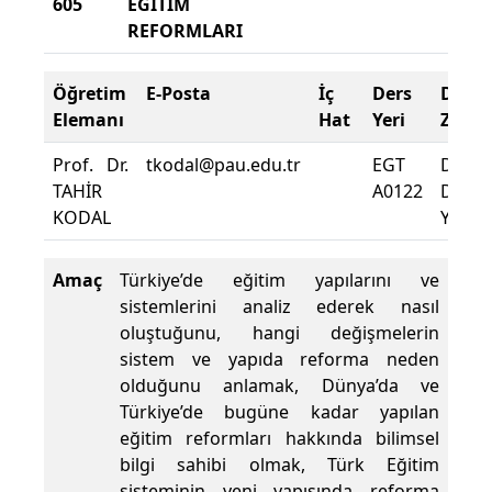
605
EĞİTİM
20
REFORMLARI
Ba
Öğretim
E-Posta
İç
Ders
Deva
Elemanı
Hat
Yeri
Zorun
Prof. Dr.
tkodal@pau.edu.tr
EGT
Dersi
TAHİR
A0122
Deva
KODAL
Yüzdes
Amaç
Türkiye’de eğitim yapılarını ve
sistemlerini analiz ederek nasıl
oluştuğunu, hangi değişmelerin
sistem ve yapıda reforma neden
olduğunu anlamak, Dünya’da ve
Türkiye’de bugüne kadar yapılan
eğitim reformları hakkında bilimsel
bilgi sahibi olmak, Türk Eğitim
sisteminin yeni yapısında reforma