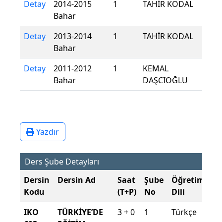
Detay
2014-2015
1
TAHİR KODAL
Bahar
Detay
2013-2014
1
TAHİR KODAL
Bahar
Detay
2011-2012
1
KEMAL
Bahar
DAŞCIOĞLU
Yazdır
Ders Şube Detayları
Dersin
Dersin Ad
Saat
Şube
Öğretim
Ş
Kodu
(T+P)
No
Dili
D
IKO
TÜRKİYE’DE
3 + 0
1
Türkçe
20