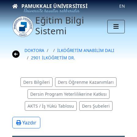
PAMUKKALE ÜNIVERSITESI
EN
Üniversite hayatın rehberidir
Eğitim Bilgi
Sistemi
DOKTORA
İLKÖĞRETİM ANABİLİM DALI
2901 İLKÖĞRETİM DR.
Ders Bilgileri
Ders Öğrenme Kazanımları
Dersin Program Yeterlilikerine Katkısı
AKTS / İş Yükü Tablosu
Ders Şubeleri
Yazdır