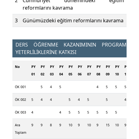
2
Cumhuriyet dönemindeki eğitim
reformlarını kavrama
3
Günümüzdeki eğitim reformlarını kavrama
DERS ÖĞRENME KAZANIMININ PROGRAM
YETERLİLİKLERİNE KATKISI
No
PY
PY
PY
PY
PY
PY
PY
PY
PY
PY
PY
PY
01
02
03
04
05
06
07
08
09
10
11
12
ÖK 001
5
4
5
4
5
5
5
4
ÖK 002
5
4
4
5
4
5
5
4
4
ÖK 003
4
4
5
5
5
5
5
5
Ara
9
9
8
9
10
9
10
9
15
10
9
8
Toplam