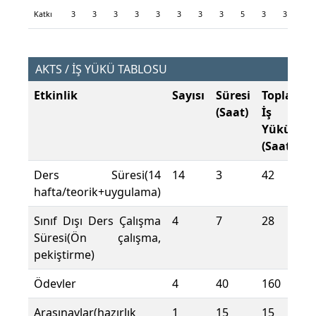
Katkı
3
3
3
3
3
3
3
3
5
3
3
3
AKTS / İŞ YÜKÜ TABLOSU
Etkinlik
Sayısı
Süresi
Toplam
(Saat)
İş
Yükü
(Saat)
Ders Süresi(14
14
3
42
hafta/teorik+uygulama)
Sınıf Dışı Ders Çalışma
4
7
28
Süresi(Ön çalışma,
pekiştirme)
Ödevler
4
40
160
Arasınavlar(hazırlık
1
15
15