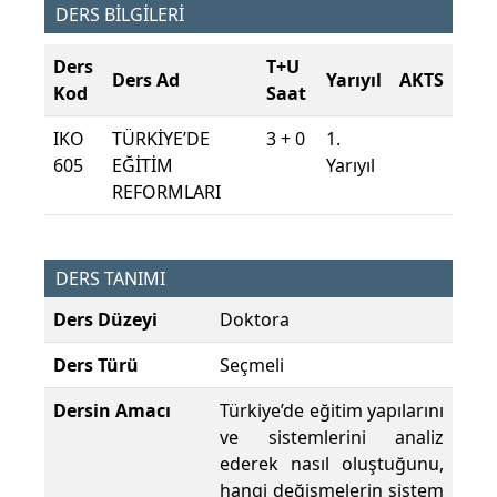
DERS BİLGİLERİ
Ders
T+U
Ders Ad
Yarıyıl
AKTS
Kod
Saat
IKO
TÜRKİYE’DE
3 + 0
1.
605
EĞİTİM
Yarıyıl
REFORMLARI
DERS TANIMI
Ders Düzeyi
Doktora
Ders Türü
Seçmeli
Dersin Amacı
Türkiye’de eğitim yapılarını
ve sistemlerini analiz
ederek nasıl oluştuğunu,
hangi değişmelerin sistem