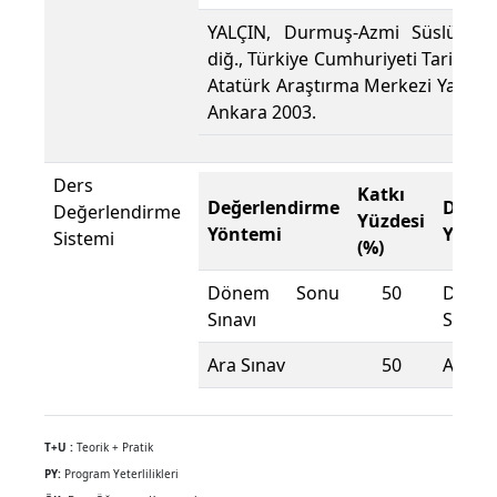
YALÇIN, Durmuş-Azmi Süslü ve
diğ., Türkiye Cumhuriyeti Tarihi-II,
Atatürk Araştırma Merkezi Yayını,
Ankara 2003.
Ders
Katkı
Değerlendirme
Değer
Değerlendirme
Yüzdesi
Yöntemi
Yönte
Sistemi
(%)
Dönem Sonu
50
Döne
Sınavı
Sınavı
Ara Sınav
50
Ara Sı
T+U :
Teorik + Pratik
PY:
Program Yeterlilikleri