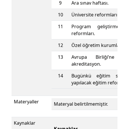
9
Ara sınav haftası.
10
Üniversite reformları.
11
Program geliştirme (m
reformları.
12
Özel öğretim kurumları r
13
Avrupa Birliği’ne 
akreditasyon.
14
Bugünkü eğitim siste
yapılacak eğitim reformlar
Materyaller
Materyal belirtilmemiştir.
Kaynaklar
Kaynaklar