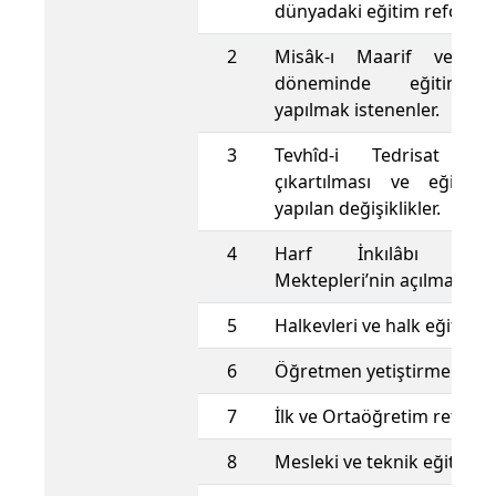
dünyadaki eğitim reformla
2
Misâk-ı Maarif ve Cu
döneminde eğitim a
yapılmak istenenler.
3
Tevhîd-i Tedrisat Ka
çıkartılması ve eğitim
yapılan değişiklikler.
4
Harf İnkılâbı ve 
Mektepleri’nin açılması
5
Halkevleri ve halk eğitimi
6
Öğretmen yetiştirme refor
7
İlk ve Ortaöğretim reforml
8
Mesleki ve teknik eğitim 