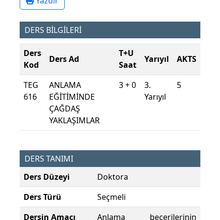
Yazdır
DERS BİLGİLERİ
Ders
T+U
Ders Ad
Yarıyıl
AKTS
Kod
Saat
TEG
ANLAMA
3 + 0
3.
5
616
EĞİTİMİNDE
Yarıyıl
ÇAĞDAŞ
YAKLAŞIMLAR
DERS TANIMI
Ders Düzeyi
Doktora
Ders Türü
Seçmeli
Dersin Amacı
Anlama becerilerinin