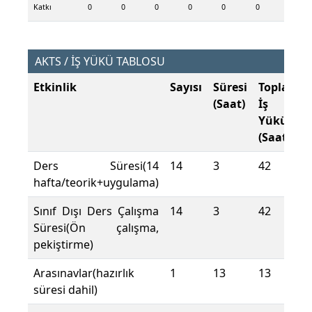
Katkı
0
0
0
0
0
0
AKTS / İŞ YÜKÜ TABLOSU
Etkinlik
Sayısı
Süresi
Toplam
(Saat)
İş
Yükü
(Saat)
Ders Süresi(14
14
3
42
hafta/teorik+uygulama)
Sınıf Dışı Ders Çalışma
14
3
42
Süresi(Ön çalışma,
pekiştirme)
Arasınavlar(hazırlık
1
13
13
süresi dahil)