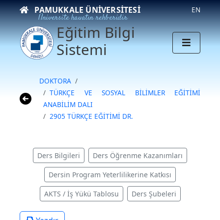
PAMUKKALE ÜNIVERSITESI
EN
Üniversite hayatın rehberidir
Eğitim Bilgi
Sistemi
DOKTORA
TÜRKÇE VE SOSYAL BİLİMLER EĞİTİMİ
ANABİLİM DALI
2905 TÜRKÇE EĞİTİMİ DR.
Ders Bilgileri
Ders Öğrenme Kazanımları
Dersin Program Yeterlilikerine Katkısı
AKTS / İş Yükü Tablosu
Ders Şubeleri