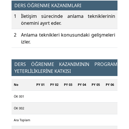
DERS ÖĞRENME KAZANIMLARI
1
İletişim sürecinde anlama tekniklerinin
önemini ayırt eder.
2
Anlama teknikleri konusundaki gelişmeleri
izler.
DERS ÖĞRENME KAZANIMININ PROGRAM
YETERLİLİKLERİNE KATKISI
No
PY 01
PY 02
PY 03
PY 04
PY 05
PY 06
ÖK 001
ÖK 002
Ara Toplam