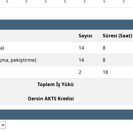
5
5
5
5
5
5
5
Sayısı
Süresi (Saat)
a)
14
8
ışma, pekiştirme)
14
8
2
18
Toplam İş Yükü
Dersin AKTS Kredisi