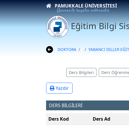
PAMUKKALE ÜNIVERSITESI
Üniversite hayatın rehberidir
Eğitim Bilgi S
DOKTORA
YABANCI DİLLER EĞİ
Ders Bilgileri
Ders Öğrenme
Yazdır
DERS BİLGİLERİ
Ders Kod
Ders Ad