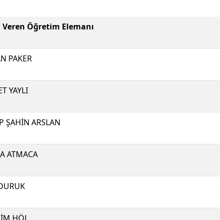
i Veren Öğretim Elemanı
N PAKER
T YAYLI
P ŞAHİN ARSLAN
A ATMACA
 DURUK
İM HÖL