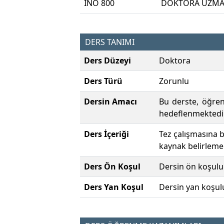
INO 800
DOKTORA UZMAN
DERS TANIMI
Ders Düzeyi
Doktora
Ders Türü
Zorunlu
Dersin Amacı
Bu derste, öğren
hedeflenmektedir
Ders İçeriği
Tez çalışmasına b
kaynak belirleme
Ders Ön Koşul
Dersin ön koşulu
Ders Yan Koşul
Dersin yan koşul