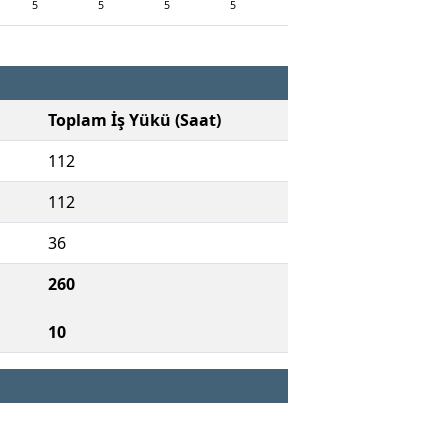
5
5
5
5
Toplam İş Yükü (Saat)
112
112
36
260
10