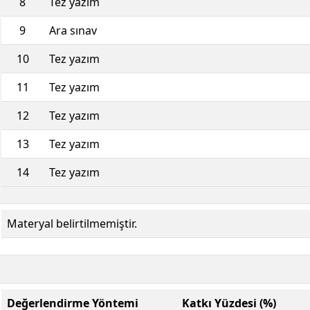
8
Tez yazım
9
Ara sınav
10
Tez yazım
11
Tez yazım
12
Tez yazım
13
Tez yazım
14
Tez yazım
Materyal belirtilmemiştir.
Değerlendirme Yöntemi
Katkı Yüzdesi (%)