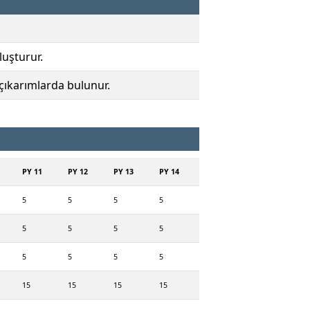
luşturur.
 çıkarımlarda bulunur.
PY 11
PY 12
PY 13
PY 14
5
5
5
5
5
5
5
5
5
5
5
5
15
15
15
15