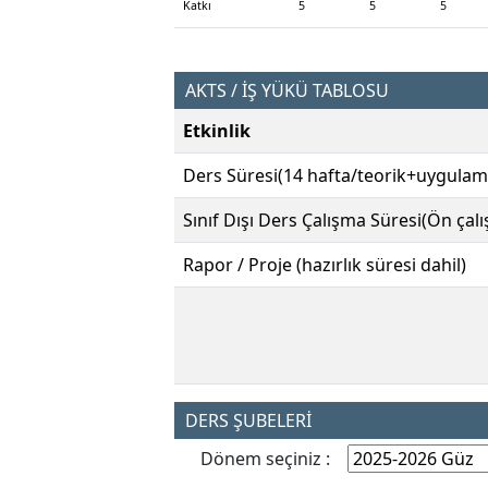
Katkı
5
5
5
AKTS / İŞ YÜKÜ TABLOSU
Etkinlik
Ders Süresi(14 hafta/teorik+uygulam
Sınıf Dışı Ders Çalışma Süresi(Ön çal
Rapor / Proje (hazırlık süresi dahil)
DERS ŞUBELERİ
Dönem seçiniz :