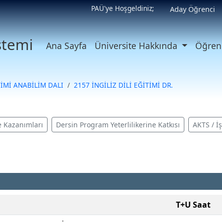
PAÜ'ye Hoşgeldiniz;
Aday Öğrenci
istemi
Ana Sayfa
Üniversite Hakkında
Öğrenc
TİMİ ANABİLİM DALI
2157 İNGİLİZ DİLİ EĞİTİMİ DR.
 Kazanımları
Dersin Program Yeterlilikerine Katkısı
AKTS / İ
T+U Saat