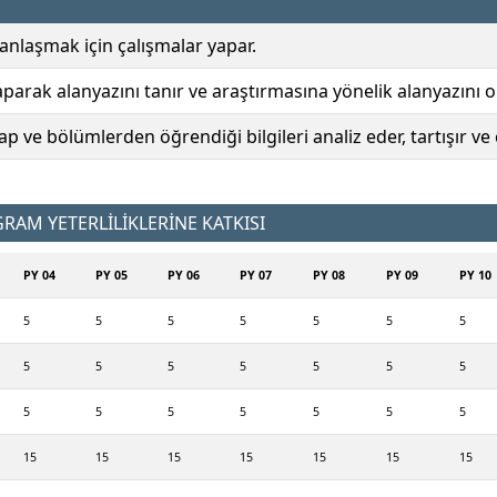
anlaşmak için çalışmalar yapar.
arak alanyazını tanır ve araştırmasına yönelik alanyazını o
p ve bölümlerden öğrendiği bilgileri analiz eder, tartışır ve
AM YETERLİLİKLERİNE KATKISI
PY 04
PY 05
PY 06
PY 07
PY 08
PY 09
PY 10
5
5
5
5
5
5
5
5
5
5
5
5
5
5
5
5
5
5
5
5
5
15
15
15
15
15
15
15