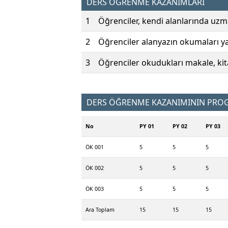
DERS ÖĞRENME KAZANIMLARI
1
Öğrenciler, kendi alanlarında uzm
2
Öğrenciler alanyazın okumaları yap
3
Öğrenciler okudukları makale, kita
DERS ÖĞRENME KAZANIMININ PROGR
No
PY 01
PY 02
PY 03
ÖK 001
5
5
5
ÖK 002
5
5
5
ÖK 003
5
5
5
Ara Toplam
15
15
15