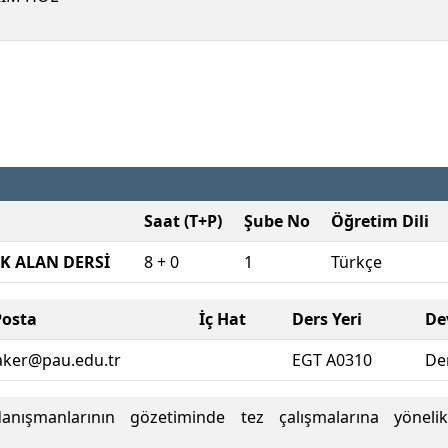
Saat (T+P)
Şube No
Öğretim Dili
K ALAN DERSİ
8 + 0
1
Türkçe
Posta
İç Hat
Ders Yeri
De
aker@pau.edu.tr
EGT A0310
De
anışmanlarının gözetiminde tez çalışmalarına yönelik