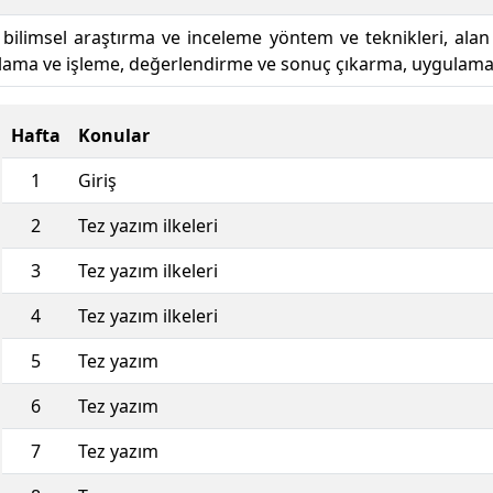
 bilimsel araştırma ve inceleme yöntem ve teknikleri, alan
plama ve işleme, değerlendirme ve sonuç çıkarma, uygulamal
Hafta
Konular
1
Giriş
2
Tez yazım ilkeleri
3
Tez yazım ilkeleri
4
Tez yazım ilkeleri
5
Tez yazım
6
Tez yazım
7
Tez yazım