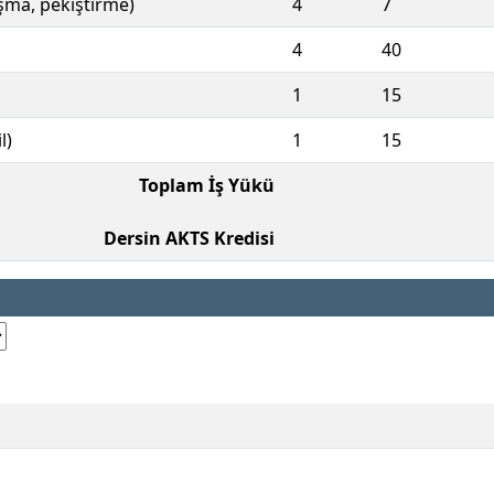
ışma, pekiştirme)
4
7
4
40
1
15
l)
1
15
Toplam İş Yükü
Dersin AKTS Kredisi