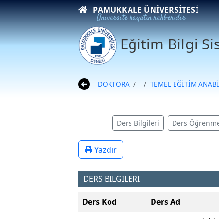
PAMUKKALE ÜNIVERSITESI
Üniversite hayatın rehberidir
Eğitim Bilgi S
DOKTORA
TEMEL EĞİTİM ANABİ
Ders Bilgileri
Ders Öğrenme
Yazdır
DERS BİLGİLERİ
Ders Kod
Ders Ad