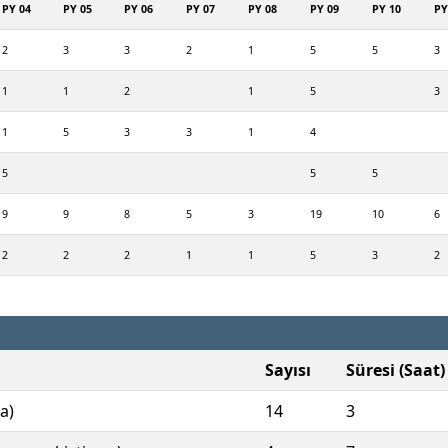
PY 04
PY 05
PY 06
PY 07
PY 08
PY 09
PY 10
PY
2
3
3
2
1
5
5
3
1
1
2
1
5
3
1
5
3
3
1
4
5
5
5
9
9
8
5
3
19
10
6
2
2
2
1
1
5
3
2
Sayısı
Süresi (Saat)
a)
14
3