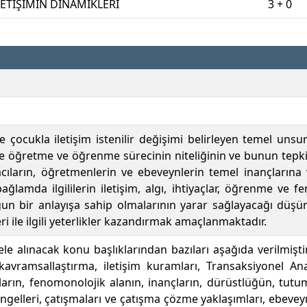
LETİŞİMİN DİNAMİKLERİ
3 + 0
e çocukla iletişim istenilir değişimi belirleyen temel unsu
e öğretme ve öğrenme sürecinin niteliğinin ve bunun tepki
cıların, öğretmenlerin ve ebeveynlerin temel inançlarına v
bağlamda ilgililerin iletişim, algı, ihtiyaçlar, öğrenme ve 
gun bir anlayışa sahip olmalarının yarar sağlayacağı düşün
ri ile ilgili yeterlikler kazandırmak amaçlanmaktadır.
le alınacak konu başlıklarından bazıları aşağıda verilmişti
kavramsallaştırma, iletişim kuramları, Transaksiyonel Anali
çların, fenomonolojik alanın, inançların, dürüstlüğün, tutu
 engelleri, çatışmaları ve çatışma çözme yaklaşımları, ebeve