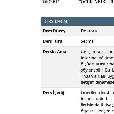
OKO 611
ÇOCUKLA ETKİLİ İ
DERS TANIMI
Ders Düzeyi
Doktora
Ders Türü
Seçmeli
Dersin Amacı
Gelişim sürecind
informal eğitimd
ölçüde araştırma
söylenebilir. Bu 
“insan”a dair uy
iletişim dinamikle
Ders İçeriği
Önerilen derste e
insana dair bir 
iletişimde ihtiya
öğeleri, iletişim