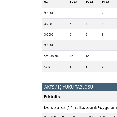
No
PY 01
PY 02
PY 03
ÖK 001
5
5
2
ÖK 002
4
4
3
ÖK 003
3
3
1
ÖK 004
Ara Toplam
12
12
6
Katkı
3
3
2
AKTS / İŞ YÜKÜ TABLOSU
Etkinlik
Ders Süresi(14 hafta/teorik+uygulam