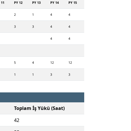
 11
PY 12
PY 13
PY 14
PY 15
2
1
4
4
3
3
4
4
4
4
5
4
12
12
1
1
3
3
Toplam İş Yükü (Saat)
42