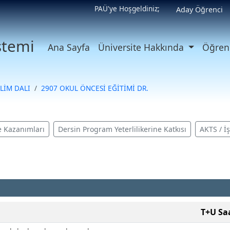
PAÜ'ye Hoşgeldiniz;
Aday Öğrenci
istemi
Ana Sayfa
Üniversite Hakkında
Öğrenc
LİM DALI
2907 OKUL ÖNCESİ EĞİTİMİ DR.
 Kazanımları
Dersin Program Yeterlilikerine Katkısı
AKTS / İ
T+U Sa