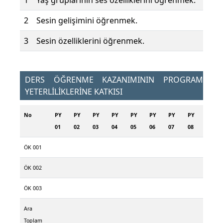
1
Yaş gruplarının ses özelliklerini öğrenmek.
2
Sesin gelişimini öğrenmek.
3
Sesin özelliklerini öğrenmek.
DERS ÖĞRENME KAZANIMININ PROGRAM
YETERLİLİKLERİNE KATKISI
No
PY
PY
PY
PY
PY
PY
PY
PY
01
02
03
04
05
06
07
08
ÖK 001
ÖK 002
ÖK 003
Ara
Toplam