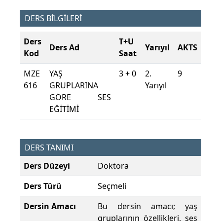
DERS BİLGİLERİ
Ders
T+U
Ders Ad
Yarıyıl
AKTS
Kod
Saat
MZE
YAŞ
3 + 0
2.
9
616
GRUPLARINA
Yarıyıl
GÖRE SES
EĞİTİMİ
DERS TANIMI
Ders Düzeyi
Doktora
Ders Türü
Seçmeli
Dersin Amacı
Bu dersin amacı; yaş
gruplarının özellikleri, ses