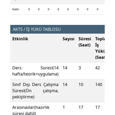
Katkı
0
0
0
0
0
0
0
0
AKTS / İŞ YÜKÜ TABLOSU
Etkinlik
Sayısı
Süresi
Toplam
(Saat)
İş
Yükü
(Saat)
Ders Süresi(14
14
3
42
hafta/teorik+uygulama)
Sınıf Dışı Ders Çalışma
14
10
140
Süresi(Ön çalışma,
pekiştirme)
Arasınavlar(hazırlık
1
17
17
süresi dahil)