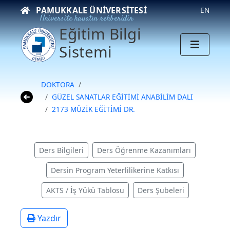
PAMUKKALE ÜNIVERSITESI
EN
Üniversite hayatın rehberidir
Eğitim Bilgi
Sistemi
DOKTORA
GÜZEL SANATLAR EĞİTİMİ ANABİLİM DALI
2173 MÜZİK EĞİTİMİ DR.
Ders Bilgileri
Ders Öğrenme Kazanımları
Dersin Program Yeterlilikerine Katkısı
AKTS / İş Yükü Tablosu
Ders Şubeleri
Yazdır