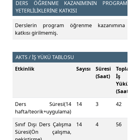
DERS ÖĞRENME KAZANIMININ PROGRAM
YETERLİLİKLERİNE KATKISI
Derslerin program öğrenme kazanımına
katkısı girilmemiş.
AKTS / İŞ YÜKÜ TABLOSU
Etkinlik
Sayısı
Süresi
Toplam
(Saat)
İş
Yükü
(Saat)
Ders Süresi(14
14
3
42
hafta/teorik+uygulama)
Sınıf Dışı Ders Çalışma
14
4
56
Süresi(Ön çalışma,
pekiştirme)