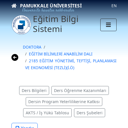
PAMUKKALE ÜNIVERSITESI
EN
Üniversite hayatın rehberidir
Eğitim Bilgi
Sistemi
DOKTORA
EĞİTİM BİLİMLERİ ANABİLİM DALI
2185 EĞİTİM YÖNETİMİ, TEFTİŞİ, PLANLAMASI
VE EKONOMİSİ (TEZLİ)(İ.Ö)
Ders Bilgileri
Ders Öğrenme Kazanımları
Dersin Program Yeterlilikerine Katkısı
AKTS / İş Yükü Tablosu
Ders Şubeleri