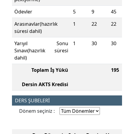
Ödevler
5
9
45
Arasınavlar(hazırlık
1
22
22
süresi dahil)
Yarıyıl Sonu
1
30
30
Sınavı(hazırlık süresi
dahil)
Toplam İş Yükü
195
Dersin AKTS Kredisi
DERS ŞUBELERİ
Dönem seçiniz :