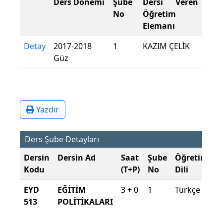
Ders Dönemi
Şube
Dersi Veren
No
Öğretim
Elemanı
Detay
2017-2018
1
KAZIM ÇELİK
Güz
Yazdır
Ders Şube Detayları
Dersin
Dersin Ad
Saat
Şube
Öğretim
Ş
Kodu
(T+P)
No
Dili
D
EYD
EĞİTİM
3 + 0
1
Türkçe
2
513
POLİTİKALARI
2
G