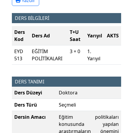
Yazdır
DERS BİLGİLERİ
Ders
T+U
Ders Ad
Yarıyıl
AKTS
Kod
Saat
EYD
EĞİTİM
3 + 0
1.
513
POLİTİKALARI
Yarıyıl
DERS TANIMI
Ders Düzeyi
Doktora
Ders Türü
Seçmeli
Dersin Amacı
Eğitim politikaları
konusunda yapılan
araştırmaların önemini