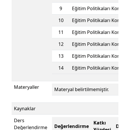
9
Eğitim Politikaları Konuları
10
Eğitim Politikaları Konuları
11
Eğitim Politikaları Konuları
12
Eğitim Politikaları Konuları
13
Eğitim Politikaları Konuları
14
Eğitim Politikaları Konuları
Materyaller
Materyal belirtilmemiştir.
Kaynaklar
Ders
Katkı
Değerlendirme
Değer
Değerlendirme
Yüzdesi