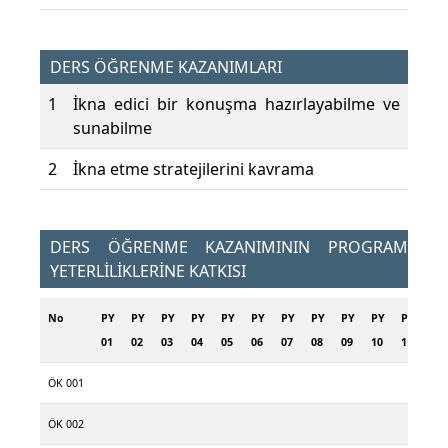
DERS ÖĞRENME KAZANIMLARI
1
İkna edici bir konuşma hazırlayabilme ve
sunabilme
2
İkna etme stratejilerini kavrama
DERS ÖĞRENME KAZANIMININ PROGRAM
YETERLİLİKLERİNE KATKISI
No
PY
PY
PY
PY
PY
PY
PY
PY
PY
PY
PY
PY
01
02
03
04
05
06
07
08
09
10
11
12
ÖK 001
ÖK 002