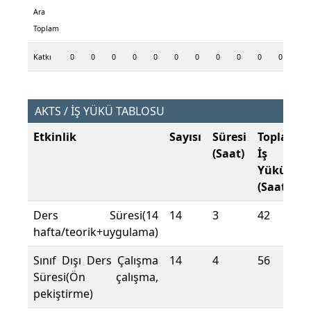
Ara
Toplam
Katkı
0
0
0
0
0
0
0
0
0
0
0
0
AKTS / İŞ YÜKÜ TABLOSU
Etkinlik
Sayısı
Süresi
Toplam
(Saat)
İş
Yükü
(Saat)
Ders Süresi(14
14
3
42
hafta/teorik+uygulama)
Sınıf Dışı Ders Çalışma
14
4
56
Süresi(Ön çalışma,
pekiştirme)