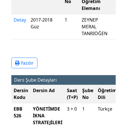
No
Öğretim
Elemanı
Detay
2017-2018
1
ZEYNEP
Güz
MERAL
TANRIÖĞEN
Yazdır
Ders Şube Detayları
Dersin
Dersin Ad
Saat
Şube
Öğretim
Şu
Kodu
(T+P)
No
Dili
D
EBB
YÖNETİMDE
3 + 0
1
Türkçe
20
526
İKNA
20
STRATEJİLERİ
Gü