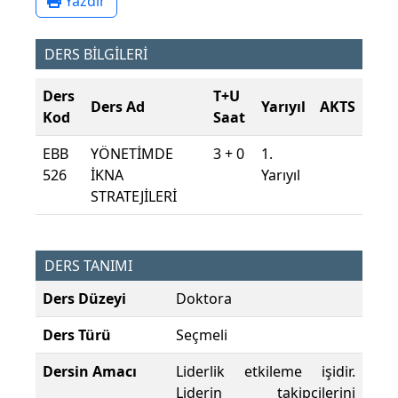
Yazdır
DERS BİLGİLERİ
Ders
T+U
Ders Ad
Yarıyıl
AKTS
Kod
Saat
EBB
YÖNETİMDE
3 + 0
1.
526
İKNA
Yarıyıl
STRATEJİLERİ
DERS TANIMI
Ders Düzeyi
Doktora
Ders Türü
Seçmeli
Dersin Amacı
Liderlik etkileme işidir.
Liderin takipçilerini