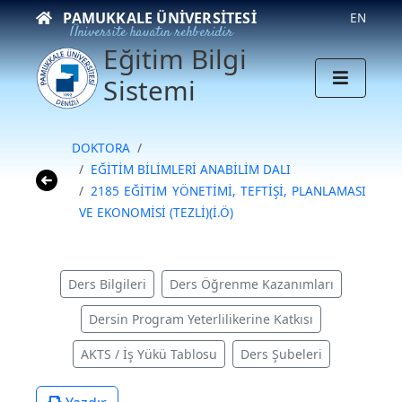
PAMUKKALE ÜNIVERSITESI
EN
Üniversite hayatın rehberidir
Eğitim Bilgi
Sistemi
DOKTORA
EĞİTİM BİLİMLERİ ANABİLİM DALI
2185 EĞİTİM YÖNETİMİ, TEFTİŞİ, PLANLAMASI
VE EKONOMİSİ (TEZLİ)(İ.Ö)
Ders Bilgileri
Ders Öğrenme Kazanımları
Dersin Program Yeterlilikerine Katkısı
AKTS / İş Yükü Tablosu
Ders Şubeleri