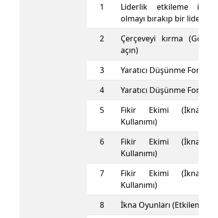
1
Liderlik etkileme işidir
olmayı bırakıp bir lider olu
2
Çerçeveyi kırma (Gözleri
açın)
3
Yaratıcı Düşünme Formülle
4
Yaratıcı Düşünme Formülle
5
Fikir Ekimi (İknada 
Kullanımı)
6
Fikir Ekimi (İknada 
Kullanımı)
7
Fikir Ekimi (İknada 
Kullanımı)
8
İkna Oyunları (Etkileme Oy