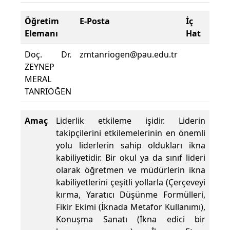
Öğretim
E-Posta
İç
Ders
Elemanı
Hat
Yeri
Doç. Dr.
zmtanriogen@pau.edu.tr
EGT
ZEYNEP
A043
MERAL
14
TANRIÖĞEN
Amaç
Liderlik etkileme işidir. Liderin
takipçilerini etkilemelerinin en önemli
yolu liderlerin sahip oldukları ikna
kabiliyetidir. Bir okul ya da sınıf lideri
olarak öğretmen ve müdürlerin ikna
kabiliyetlerini çeşitli yollarla (Çerçeveyi
kırma, Yaratıcı Düşünme Formülleri,
Fikir Ekimi (İknada Metafor Kullanımı),
Konuşma Sanatı (İkna edici bir