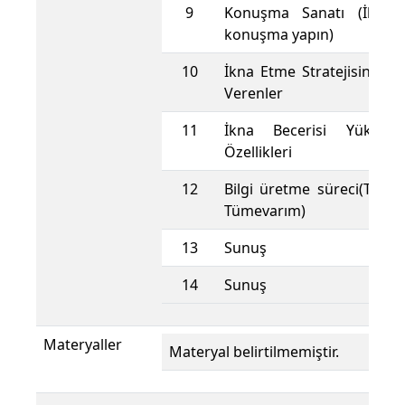
9
Konuşma Sanatı (İkna e
konuşma yapın)
10
İkna Etme Stratejisinde T
Verenler
11
İkna Becerisi Yüksek K
Özellikleri
12
Bilgi üretme süreci(Tümd
Tümevarım)
13
Sunuş
14
Sunuş
Materyaller
Materyal belirtilmemiştir.