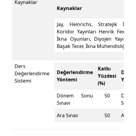
Kaynaklar
Kaynaklar
Jay, Heinrichs, Stratejik İkna,
Koridor Yayınları Henrik Fexeus,
İkna Oyunları, Diyojen Yayınları
Başak Tecer, İkna Mühendisliği,
Ders
Katkı
Değerlendirme
Değer
Değerlendirme
Yüzdesi
Yöntemi
Yönte
Sistemi
(%)
Dönem Sonu
50
Döne
Sınavı
Sınavı
Ara Sınav
50
Ara Sı