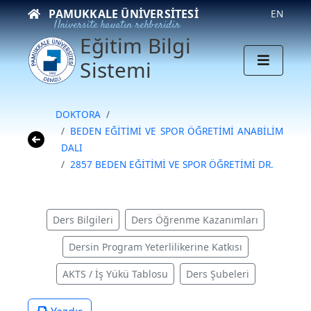
PAMUKKALE ÜNIVERSITESI
EN
Üniversite hayatın rehberidir
Eğitim Bilgi
Sistemi
DOKTORA
BEDEN EĞİTİMİ VE SPOR ÖĞRETİMİ ANABİLİM
DALI
2857 BEDEN EĞİTİMİ VE SPOR ÖĞRETİMİ DR.
Ders Bilgileri
Ders Öğrenme Kazanımları
Dersin Program Yeterlilikerine Katkısı
AKTS / İş Yükü Tablosu
Ders Şubeleri