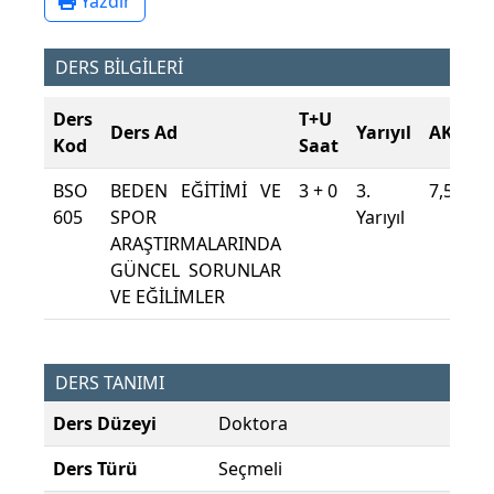
Yazdır
DERS BİLGİLERİ
Ders
T+U
Ders Ad
Yarıyıl
AKTS
Kod
Saat
BSO
BEDEN EĞİTİMİ VE
3 + 0
3.
7,5
605
SPOR
Yarıyıl
ARAŞTIRMALARINDA
GÜNCEL SORUNLAR
VE EĞİLİMLER
DERS TANIMI
Ders Düzeyi
Doktora
Ders Türü
Seçmeli