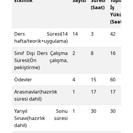
Etkinlik
Sayısı
Süresi
Toplam
(Saat)
İş
Yükü
(Saat)
Ders Süresi(14
14
3
42
hafta/teorik+uygulama)
Sınıf Dışı Ders Çalışma
2
8
16
Süresi(Ön çalışma,
pekiştirme)
Ödevler
4
15
60
Arasınavlar(hazırlık
1
17
17
süresi dahil)
Yarıyıl Sonu
1
30
30
Sınavı(hazırlık süresi
dahil)