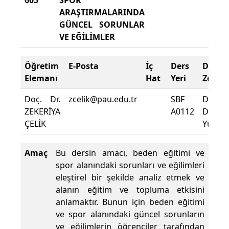
605
SPOR
ARAŞTIRMALARINDA
GÜNCEL SORUNLAR
VE EĞİLİMLER
Öğretim
E-Posta
İç
Ders
Deva
Elemanı
Hat
Yeri
Zorun
Doç. Dr.
zcelik@pau.edu.tr
SBF
Dersin
ZEKERİYA
A0112
Deva
ÇELİK
Yüzdes
Amaç
Bu dersin amacı, beden eğitimi ve
spor alanındaki sorunları ve eğilimleri
eleştirel bir şekilde analiz etmek ve
alanın eğitim ve topluma etkisini
anlamaktır. Bunun için beden eğitimi
ve spor alanındaki güncel sorunların
ve eğilimlerin öğrenciler tarafından