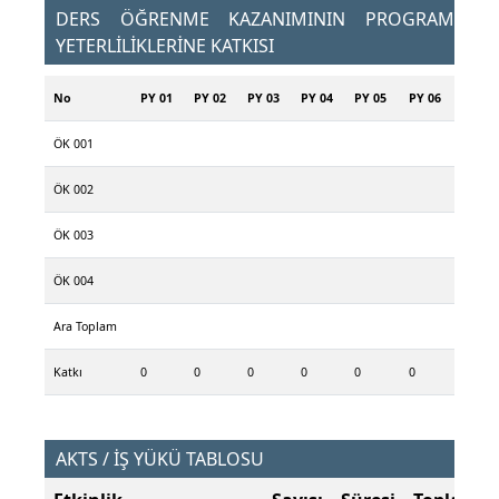
DERS ÖĞRENME KAZANIMININ PROGRAM
YETERLİLİKLERİNE KATKISI
No
PY 01
PY 02
PY 03
PY 04
PY 05
PY 06
ÖK 001
ÖK 002
ÖK 003
ÖK 004
Ara Toplam
Katkı
0
0
0
0
0
0
AKTS / İŞ YÜKÜ TABLOSU