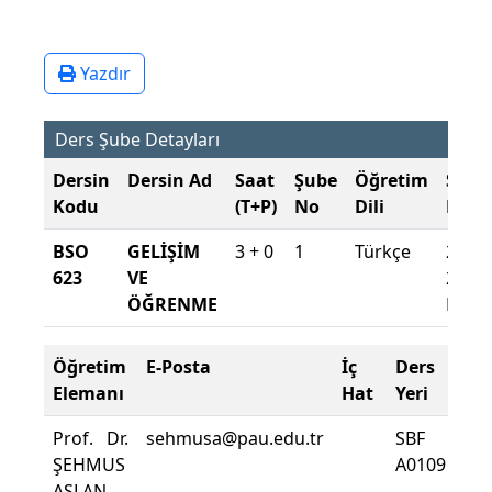
Yazdır
Ders Şube Detayları
Dersin
Dersin Ad
Saat
Şube
Öğretim
Şube
Kodu
(T+P)
No
Dili
Döne
BSO
GELİŞİM
3 + 0
1
Türkçe
2024-
623
VE
2025
ÖĞRENME
Baha
Öğretim
E-Posta
İç
Ders
De
Elemanı
Hat
Yeri
Zo
Prof. Dr.
sehmusa@pau.edu.tr
SBF
Der
ŞEHMUS
A0109
De
ASLAN
Yüz