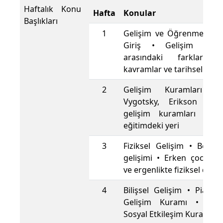
Haftalık Konu
Hafta
Konular
Başlıkları
1
Gelişim ve Öğrenme Kav
Giriş • Gelişim ve 
arasındaki farklar 
kavramlar ve tarihsel geli
2
Gelişim Kuramları • 
Vygotsky, Erikson ve 
gelişim kuramları • Ku
eğitimdeki yeri
3
Fiziksel Gelişim • Beyin
gelişimi • Erken çocukl
ve ergenlikte fiziksel değiş
4
Bilişsel Gelişim • Piaget’i
Gelişim Kuramı • Vyg
Sosyal Etkileşim Kuramı