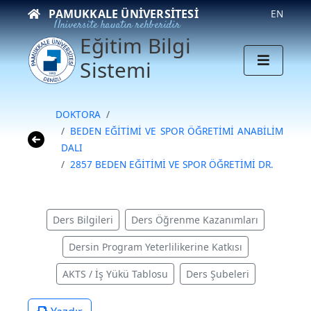
PAMUKKALE ÜNIVERSITESI
EN
Üniversite hayatın rehberidir
Eğitim Bilgi
Sistemi
DOKTORA
BEDEN EĞİTİMİ VE SPOR ÖĞRETİMİ ANABİLİM
DALI
2857 BEDEN EĞİTİMİ VE SPOR ÖĞRETİMİ DR.
Ders Bilgileri
Ders Öğrenme Kazanımları
Dersin Program Yeterlilikerine Katkısı
AKTS / İş Yükü Tablosu
Ders Şubeleri