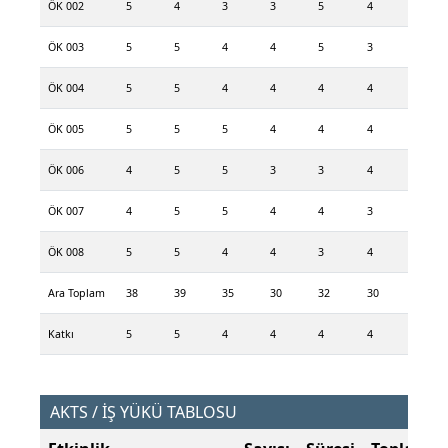
ÖK 002
5
4
3
3
5
4
ÖK 003
5
5
4
4
5
3
ÖK 004
5
5
4
4
4
4
ÖK 005
5
5
5
4
4
4
ÖK 006
4
5
5
3
3
4
ÖK 007
4
5
5
4
4
3
ÖK 008
5
5
4
4
3
4
Ara Toplam
38
39
35
30
32
30
Katkı
5
5
4
4
4
4
AKTS / İŞ YÜKÜ TABLOSU