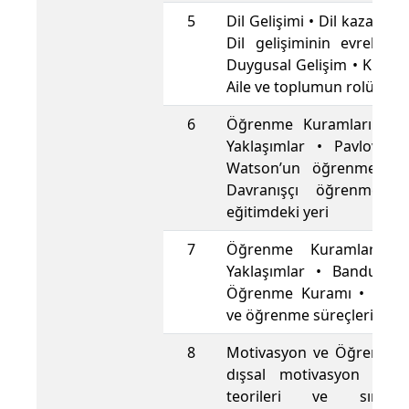
5
Dil Gelişimi • Dil kazanımı 
Dil gelişiminin evreleri 
Duygusal Gelişim • Kimlik 
Aile ve toplumun rolü
6
Öğrenme Kuramları I: D
Yaklaşımlar • Pavlov, S
Watson’un öğrenme kur
Davranışçı öğrenme teo
eğitimdeki yeri
7
Öğrenme Kuramları II: 
Yaklaşımlar • Bandura 
Öğrenme Kuramı • Bilişse
ve öğrenme süreçleri
8
Motivasyon ve Öğrenme •
dışsal motivasyon • Mo
teorileri ve sınıf i