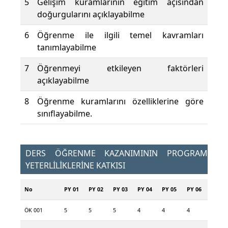
5
Gelişim kuramlarının eğitim açısından
doğurgularını açıklayabilme
6
Öğrenme ile ilgili temel kavramları
tanımlayabilme
7
Öğrenmeyi etkileyen faktörleri
açıklayabilme
8
Öğrenme kuramlarını özelliklerine göre
sınıflayabilme.
DERS ÖĞRENME KAZANIMININ PROGRAM
YETERLİLİKLERİNE KATKISI
No
PY 01
PY 02
PY 03
PY 04
PY 05
PY 06
ÖK 001
5
5
5
4
4
4