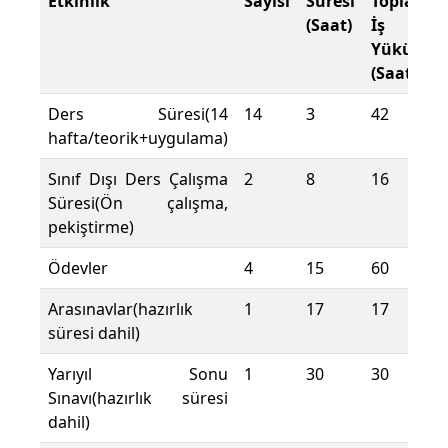
Etkinlik
Sayısı
Süresi
Toplam
(Saat)
İş
Yükü
(Saat)
Ders Süresi(14
14
3
42
hafta/teorik+uygulama)
Sınıf Dışı Ders Çalışma
2
8
16
Süresi(Ön çalışma,
pekiştirme)
Ödevler
4
15
60
Arasınavlar(hazırlık
1
17
17
süresi dahil)
Yarıyıl Sonu
1
30
30
Sınavı(hazırlık süresi
dahil)