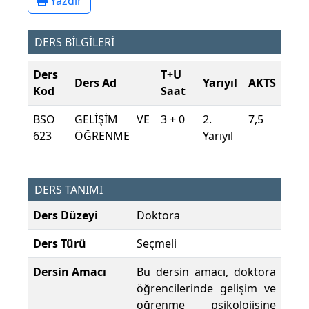
Yazdır
DERS BİLGİLERİ
Ders
T+U
Ders Ad
Yarıyıl
AKTS
Kod
Saat
BSO
GELİŞİM VE
3 + 0
2.
7,5
623
ÖĞRENME
Yarıyıl
DERS TANIMI
Ders Düzeyi
Doktora
Ders Türü
Seçmeli
Dersin Amacı
Bu dersin amacı, doktora
öğrencilerinde gelişim ve
öğrenme psikolojisine