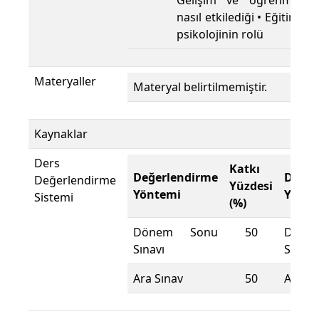
Gelişim ve öğrenmenin 
nasıl etkilediği • Eğitimde 
psikolojinin rolü
Materyaller
Materyal belirtilmemiştir.
Kaynaklar
Ders
Katkı
Değerlendirme
Değer
Değerlendirme
Yüzdesi
Yöntemi
Yönte
Sistemi
(%)
Dönem Sonu
50
Döne
Sınavı
Sınavı
Ara Sınav
50
Ara Sı