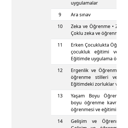
uygulamalar
9
Ara sınav
10
Zeka ve Öğrenme • Zeka te
Çoklu zeka ve öğrenme stil
11
Erken Çocuklukta Öğrenm
çocukluk eğitimi ve ö
Eğitimde uygulama örnekl
12
Ergenlik ve Öğrenme • E
öğrenme stilleri ve özel
Eğitimdeki zorluklar ve fır
13
Yaşam Boyu Öğrenme 
boyu öğrenme kavramı •
öğrenmesi ve eğitimi
14
Gelişim ve Öğrenme İl