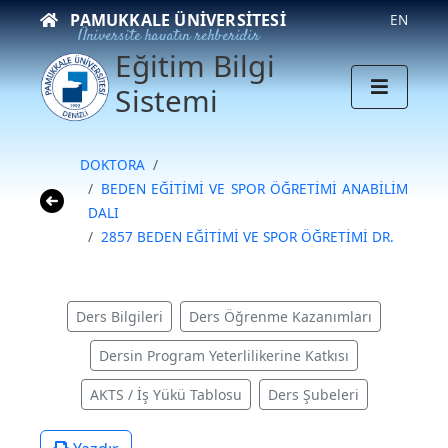
PAMUKKALE ÜNIVERSITESI
EN
Üniversite hayatın rehberidir
Eğitim Bilgi
Sistemi
DOKTORA
BEDEN EĞİTİMİ VE SPOR ÖĞRETİMİ ANABİLİM
DALI
2857 BEDEN EĞİTİMİ VE SPOR ÖĞRETİMİ DR.
Ders Bilgileri
Ders Öğrenme Kazanımları
Dersin Program Yeterlilikerine Katkısı
AKTS / İş Yükü Tablosu
Ders Şubeleri