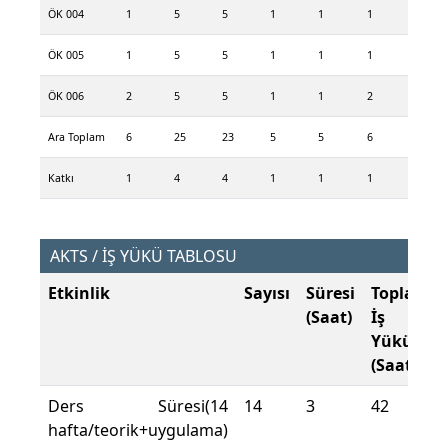
ÖK 004
1
5
5
1
1
1
ÖK 005
1
5
5
1
1
1
ÖK 006
2
5
5
1
1
2
Ara Toplam
6
25
23
5
5
6
Katkı
1
4
4
1
1
1
AKTS / İŞ YÜKÜ TABLOSU
Etkinlik
Sayısı
Süresi
Toplam
(Saat)
İş
Yükü
(Saat)
Ders Süresi(14
14
3
42
hafta/teorik+uygulama)