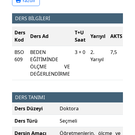
Yazdır
DERS BİLGİLERİ
Ders
T+U
Ders Ad
Yarıyıl
AKTS
Kod
Saat
BSO
BEDEN
3 + 0
2.
7,5
609
EĞİTİMİNDE
Yarıyıl
ÖLÇME VE
DEĞERLENDİRME
DERS TANIMI
Ders Düzeyi
Doktora
Ders Türü
Seçmeli
Dersin Amacı
Öğretmenlerin, ölçme ve