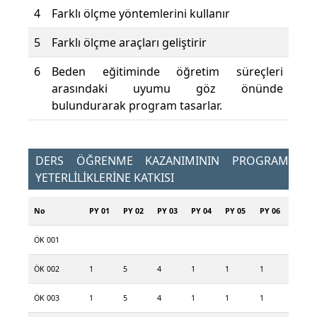
4
Farklı ölçme yöntemlerini kullanır
5
Farklı ölçme araçları geliştirir
6
Beden eğitiminde öğretim süreçleri
arasındaki uyumu göz önünde
bulundurarak program tasarlar.
DERS ÖĞRENME KAZANIMININ PROGRAM
YETERLİLİKLERİNE KATKISI
No
PY 01
PY 02
PY 03
PY 04
PY 05
PY 06
ÖK 001
ÖK 002
1
5
4
1
1
1
ÖK 003
1
5
4
1
1
1