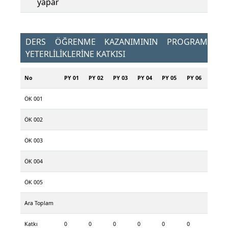
yapar
DERS ÖĞRENME KAZANIMININ PROGRAM
YETERLİLİKLERİNE KATKISI
No
PY 01
PY 02
PY 03
PY 04
PY 05
PY 06
ÖK 001
ÖK 002
ÖK 003
ÖK 004
ÖK 005
Ara Toplam
Katkı
0
0
0
0
0
0