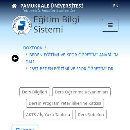
PAMUKKALE ÜNIVERSITESI
EN
Üniversite hayatın rehberidir
Eğitim Bilgi
Sistemi
DOKTORA
BEDEN EĞİTİMİ VE SPOR ÖĞRETİMİ ANABİLİM
DALI
2857 BEDEN EĞİTİMİ VE SPOR ÖĞRETİMİ DR.
Ders Bilgileri
Ders Öğrenme Kazanımları
Dersin Program Yeterlilikerine Katkısı
AKTS / İş Yükü Tablosu
Ders Şubeleri