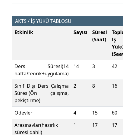
AKTS / İŞ YÜKÜ TABLOSU
Etkinlik
Sayısı
Süresi
Toplam
(Saat)
İş
Yükü
(Saat)
Ders Süresi(14
14
3
42
hafta/teorik+uygulama)
Sınıf Dışı Ders Çalışma
2
8
16
Süresi(Ön çalışma,
pekiştirme)
Ödevler
4
15
60
Arasınavlar(hazırlık
1
17
17
süresi dahil)