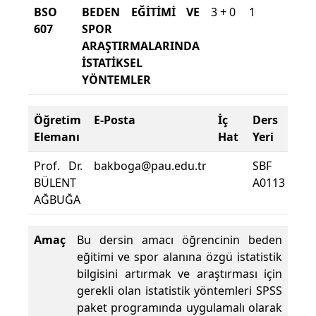
BSO
BEDEN EĞİTİMİ VE
3 + 0
1
Türk
607
SPOR
ARAŞTIRMALARINDA
İSTATİKSEL
YÖNTEMLER
Öğretim
E-Posta
İç
Ders
De
Elemanı
Hat
Yeri
Zor
Prof. Dr.
bakboga@pau.edu.tr
SBF
Der
BÜLENT
A0113
De
AĞBUĞA
Yüz
Amaç
Bu dersin amacı öğrencinin beden
eğitimi ve spor alanına özgü istatistik
bilgisini artırmak ve araştırması için
gerekli olan istatistik yöntemleri SPSS
paket programında uygulamalı olarak