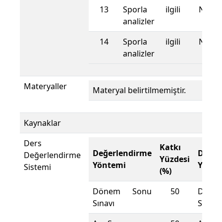
13
Sporla ilgili Nonpar
analizler
14
Sporla ilgili Nonpar
analizler
Materyaller
Materyal belirtilmemiştir.
Kaynaklar
Ders
Katkı
Değerlendirme
Değer
Değerlendirme
Yüzdesi
Yöntemi
Yönte
Sistemi
(%)
Dönem Sonu
50
Döne
Sınavı
Sınavı