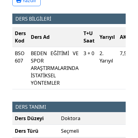
Yazdır
DERS BİLGİLERİ
Ders
T+U
Ders Ad
Yarıyıl
AKTS
Kod
Saat
BSO
BEDEN EĞİTİMİ VE
3 + 0
2.
7,5
607
SPOR
Yarıyıl
ARAŞTIRMALARINDA
İSTATİKSEL
YÖNTEMLER
DERS TANIMI
Ders Düzeyi
Doktora
Ders Türü
Seçmeli