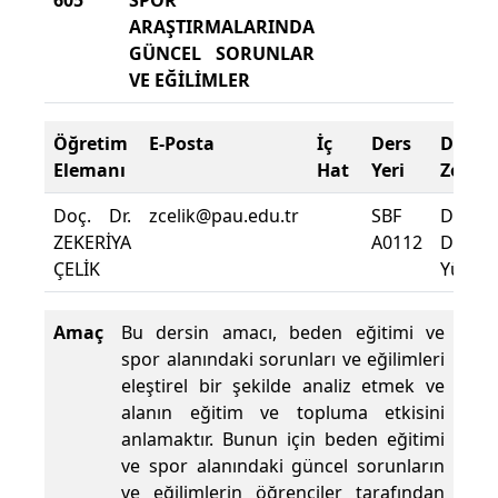
605
SPOR
ARAŞTIRMALARINDA
GÜNCEL SORUNLAR
VE EĞİLİMLER
Öğretim
E-Posta
İç
Ders
Deva
Elemanı
Hat
Yeri
Zorun
Doç. Dr.
zcelik@pau.edu.tr
SBF
Dersin
ZEKERİYA
A0112
Deva
ÇELİK
Yüzdes
Amaç
Bu dersin amacı, beden eğitimi ve
spor alanındaki sorunları ve eğilimleri
eleştirel bir şekilde analiz etmek ve
alanın eğitim ve topluma etkisini
anlamaktır. Bunun için beden eğitimi
ve spor alanındaki güncel sorunların
ve eğilimlerin öğrenciler tarafından