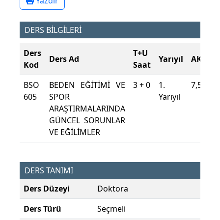
Yazdır
DERS BİLGİLERİ
Ders
T+U
Ders Ad
Yarıyıl
AKTS
Kod
Saat
BSO
BEDEN EĞİTİMİ VE
3 + 0
1.
7,5
605
SPOR
Yarıyıl
ARAŞTIRMALARINDA
GÜNCEL SORUNLAR
VE EĞİLİMLER
DERS TANIMI
Ders Düzeyi
Doktora
Ders Türü
Seçmeli