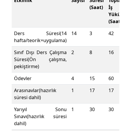
Etkinlik
Sayısı
Süresi
Toplam
(Saat)
İş
Yükü
(Saat)
Ders Süresi(14
14
3
42
hafta/teorik+uygulama)
Sınıf Dışı Ders Çalışma
2
8
16
Süresi(Ön çalışma,
pekiştirme)
Ödevler
4
15
60
Arasınavlar(hazırlık
1
17
17
süresi dahil)
Yarıyıl Sonu
1
30
30
Sınavı(hazırlık süresi
dahil)