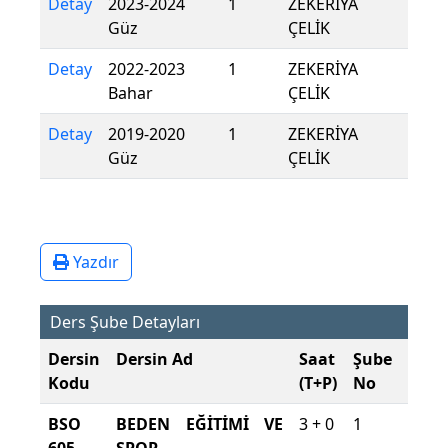
Detay
2023-2024
1
ZEKERİYA
Güz
ÇELİK
Detay
2022-2023
1
ZEKERİYA
Bahar
ÇELİK
Detay
2019-2020
1
ZEKERİYA
Güz
ÇELİK
Yazdır
Ders Şube Detayları
Dersin
Dersin Ad
Saat
Şube
Öğre
Kodu
(T+P)
No
Dili
BSO
BEDEN EĞİTİMİ VE
3 + 0
1
Türk