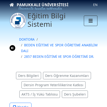
PAMUKKALE ÜNIVERSITESI
EN
Üniversite hayatın rehberidir
Eğitim Bilgi
Sistemi
DOKTORA
BEDEN EĞİTİMİ VE SPOR ÖĞRETİMİ ANABİLİM
DALI
2857 BEDEN EĞİTİMİ VE SPOR ÖĞRETİMİ DR.
Ders Bilgileri
Ders Öğrenme Kazanımları
Dersin Program Yeterlilikerine Katkısı
AKTS / İş Yükü Tablosu
Ders Şubeleri