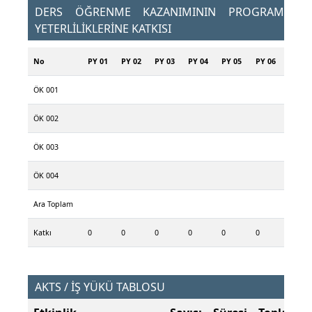
DERS ÖĞRENME KAZANIMININ PROGRAM
YETERLİLİKLERİNE KATKISI
No
PY 01
PY 02
PY 03
PY 04
PY 05
PY 06
ÖK 001
ÖK 002
ÖK 003
ÖK 004
Ara Toplam
Katkı
0
0
0
0
0
0
AKTS / İŞ YÜKÜ TABLOSU