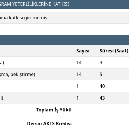
AM YETERLİLİKLERİNE KATKISI
a katkısı girilmemiş.
Sayısı
Süresi (Saat)
a)
14
3
ışma, pekiştirme)
14
5
1
40
l)
1
43
Toplam İş Yükü
Dersin AKTS Kredisi