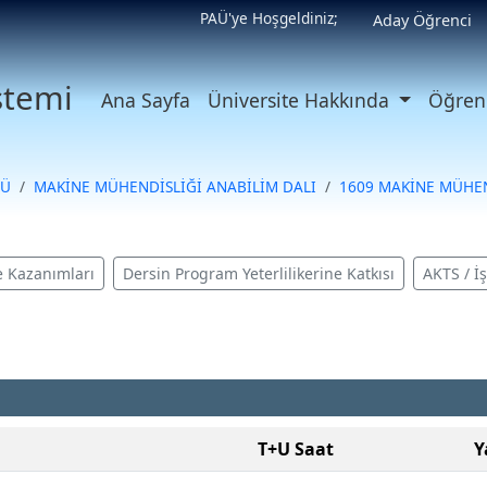
PAÜ'ye Hoşgeldiniz;
Aday Öğrenci
istemi
Ana Sayfa
Üniversite Hakkında
Öğrenc
SÜ
MAKİNE MÜHENDİSLİĞİ ANABİLİM DALI
1609 MAKİNE MÜHEN
 Kazanımları
Dersin Program Yeterlilikerine Katkısı
AKTS / İ
T+U Saat
Y