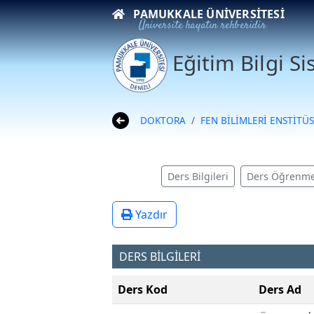
PAMUKKALE ÜNIVERSITESI
Üniversite hayatın rehberidir
Eğitim Bilgi S
DOKTORA
FEN BİLİMLERİ ENSTİTÜ
Ders Bilgileri
Ders Öğrenme
Yazdır
DERS BİLGİLERİ
Ders Kod
Ders Ad