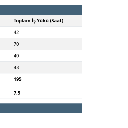
Toplam İş Yükü (Saat)
42
70
40
43
195
7,5