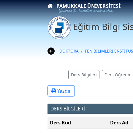
PAMUKKALE ÜNIVERSITESI
Üniversite hayatın rehberidir
Eğitim Bilgi S
DOKTORA
FEN BİLİMLERİ ENSTİTÜ
Ders Bilgileri
Ders Öğrenme
Yazdır
DERS BİLGİLERİ
Ders Kod
Ders Ad