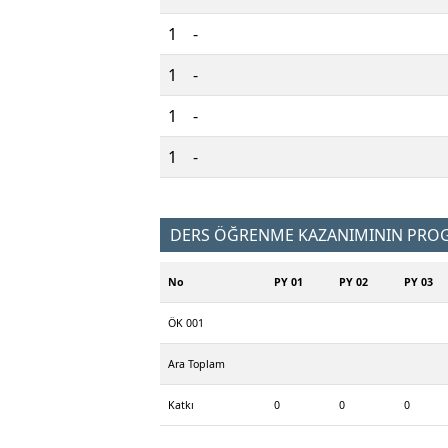
1
-
1
-
1
-
1
-
DERS ÖĞRENME KAZANIMININ PROGR
No
PY 01
PY 02
PY 03
ÖK 001
Ara Toplam
Katkı
0
0
0