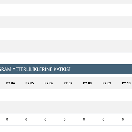
AM YETERLİLİKLERİNE KATKISI
PY 04
PY 05
PY 06
PY 07
PY 08
PY 09
PY 10
0
0
0
0
0
0
0