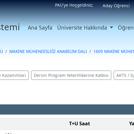
PAÜ'ye Hoşgeldiniz;
Aday Öğrenci
istemi
Ana Sayfa
Üniversite Hakkında
Öğrenc
SÜ
MAKİNE MÜHENDİSLİĞİ ANABİLİM DALI
1609 MAKİNE MÜHEN
 Kazanımları
Dersin Program Yeterlilikerine Katkısı
AKTS / İ
T+U Saat
Ya