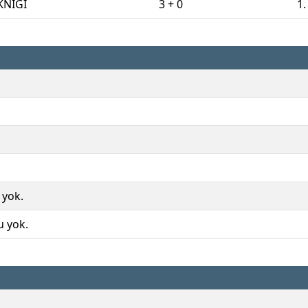
KNİĞİ
3 + 0
1.
 yok.
u yok.