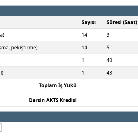
Sayısı
Süresi (Saat)
a)
14
3
ışma, pekiştirme)
14
5
1
40
l)
1
43
Toplam İş Yükü
Dersin AKTS Kredisi