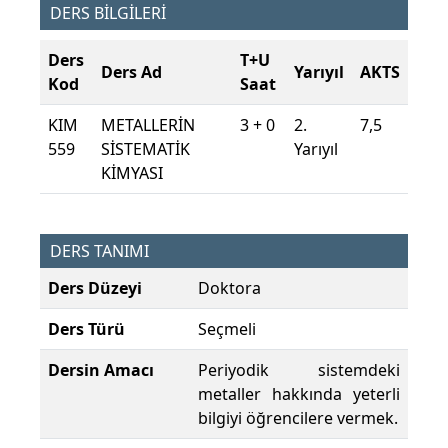
DERS BİLGİLERİ
Ders
T+U
Ders Ad
Yarıyıl
AKTS
Kod
Saat
KIM
METALLERİN
3 + 0
2.
7,5
559
SİSTEMATİK
Yarıyıl
KİMYASI
DERS TANIMI
Ders Düzeyi
Doktora
Ders Türü
Seçmeli
Dersin Amacı
Periyodik sistemdeki
metaller hakkında yeterli
bilgiyi öğrencilere vermek.