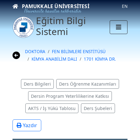
PAMUKKALE ÜNIVERSITESI
EN
Üniversite hayatın rehberidir
Eğitim Bilgi
Sistemi
DOKTORA
FEN BİLİMLERİ ENSTİTÜSÜ
KİMYA ANABİLİM DALI
1701 KİMYA DR.
Ders Bilgileri
Ders Öğrenme Kazanımları
Dersin Program Yeterlilikerine Katkısı
AKTS / İş Yükü Tablosu
Ders Şubeleri
Yazdır