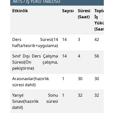
AKTS / İŞ YÜKÜ TABLOSU
Etkinlik
Sayısı
Süresi
Toplam
(Saat)
İş
Yükü
(Saat)
Ders Süresi(14
14
3
42
hafta/teorik+uygulama)
Sınıf Dışı Ders Çalışma
14
4
56
Süresi(Ön çalışma,
pekiştirme)
Arasınavlar(hazırlık
1
30
30
süresi dahil)
Yarıyıl Sonu
1
32
32
Sınavı(hazırlık süresi
dahil)