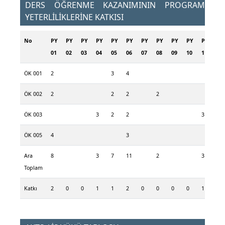
DERS ÖĞRENME KAZANIMININ PROGRAM
YETERLİLİKLERİNE KATKISI
No
PY
PY
PY
PY
PY
PY
PY
PY
PY
PY
PY
PY
01
02
03
04
05
06
07
08
09
10
11
12
ÖK 001
2
3
4
2
ÖK 002
2
2
2
2
ÖK 003
3
2
2
3
ÖK 005
4
3
3
Ara
8
3
7
11
2
3
5
Toplam
Katkı
2
0
0
1
1
2
0
0
0
0
1
1