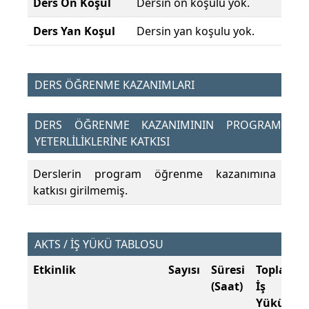
Ders Ön Koşul
Dersin ön koşulu yok.
Ders Yan Koşul
Dersin yan koşulu yok.
DERS ÖĞRENME KAZANIMLARI
DERS ÖĞRENME KAZANIMININ PROGRAM
YETERLİLİKLERİNE KATKISI
Derslerin program öğrenme kazanımına
katkısı girilmemiş.
AKTS / İŞ YÜKÜ TABLOSU
Etkinlik
Sayısı
Süresi
Toplam
(Saat)
İş
Yükü