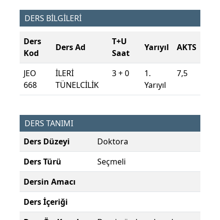
DERS BİLGİLERİ
Ders
T+U
Ders Ad
Yarıyıl
AKTS
Kod
Saat
JEO
İLERİ
3 + 0
1.
7,5
668
TÜNELCİLİK
Yarıyıl
DERS TANIMI
Ders Düzeyi
Doktora
Ders Türü
Seçmeli
Dersin Amacı
Ders İçeriği