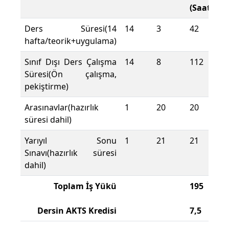
(Saat)
Ders Süresi(14
14
3
42
hafta/teorik+uygulama)
Sınıf Dışı Ders Çalışma
14
8
112
Süresi(Ön çalışma,
pekiştirme)
Arasınavlar(hazırlık
1
20
20
süresi dahil)
Yarıyıl Sonu
1
21
21
Sınavı(hazırlık süresi
dahil)
Toplam İş Yükü
195
Dersin AKTS Kredisi
7,5