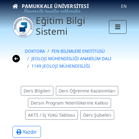
PAMUKKALE ÜNIVERSITESI
EN
Üniversite hayatın rehberidir
Eğitim Bilgi
Sistemi
DOKTORA
FEN BİLİMLERİ ENSTİTÜSÜ
JEOLOJİ MÜHENDİSLİĞİ ANABİLİM DALI
1149 JEOLOJİ MÜHENDİSLİĞİ
Ders Bilgileri
Ders Öğrenme Kazanımları
Dersin Program Yeterlilikerine Katkısı
AKTS / İş Yükü Tablosu
Ders Şubeleri
Yazdır