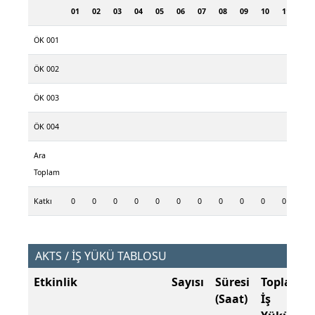
01
02
03
04
05
06
07
08
09
10
11
12
ÖK 001
ÖK 002
ÖK 003
ÖK 004
Ara
Toplam
Katkı
0
0
0
0
0
0
0
0
0
0
0
0
AKTS / İŞ YÜKÜ TABLOSU
Etkinlik
Sayısı
Süresi
Toplam
(Saat)
İş