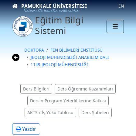
PAMUKKALE ÜNIVERSITESI
EN
Üniversite hayatın rehberidir
Eğitim Bilgi
Sistemi
DOKTORA
FEN BİLİMLERİ ENSTİTÜSÜ
JEOLOJİ MÜHENDİSLİĞİ ANABİLİM DALI
1149 JEOLOJİ MÜHENDİSLİĞİ
Ders Bilgileri
Ders Öğrenme Kazanımları
Dersin Program Yeterlilikerine Katkısı
AKTS / İş Yükü Tablosu
Ders Şubeleri
Yazdır