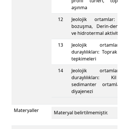
profil türleri, topoğra
aşınma
12
Jeolojik ortamlar: Hid
bozuşma, Derin-deniz b
ve hidrotermal aktivite
13
Jeolojik ortamlar: 
duraylılıkları: Topraklar
tepkimeleri
14
Jeolojik ortamlar: 
duraylılıkları: Kil j
sedimanter ortamlar,
diyajenezi
Materyaller
Materyal belirtilmemiştir.