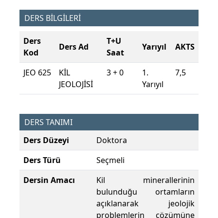
DERS BİLGİLERİ
Ders
T+U
Ders Ad
Yarıyıl
AKTS
Kod
Saat
JEO 625
KİL
3 + 0
1.
7,5
JEOLOJİSİ
Yarıyıl
DERS TANIMI
Ders Düzeyi
Doktora
Ders Türü
Seçmeli
Dersin Amacı
Kil minerallerinin
bulunduğu ortamların
açıklanarak jeolojik
problemlerin çözümüne