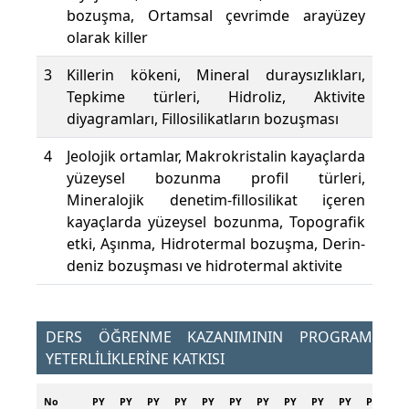
bozuşma, Ortamsal çevrimde arayüzey
olarak killer
3
Killerin kökeni, Mineral duraysızlıkları,
Tepkime türleri, Hidroliz, Aktivite
diyagramları, Fillosilikatların bozuşması
4
Jeolojik ortamlar, Makrokristalin kayaçlarda
yüzeysel bozunma profil türleri,
Mineralojik denetim-fillosilikat içeren
kayaçlarda yüzeysel bozunma, Topografik
etki, Aşınma, Hidrotermal bozuşma, Derin-
deniz bozuşması ve hidrotermal aktivite
DERS ÖĞRENME KAZANIMININ PROGRAM
YETERLİLİKLERİNE KATKISI
No
PY
PY
PY
PY
PY
PY
PY
PY
PY
PY
PY
PY