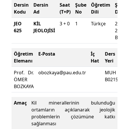
Dersin
Dersin
Saat
Şube
Öğretim
Şube
Kodu
Ad
(T+P)
No
Dili
Döne
JEO
KİL
3 + 0
1
Türkçe
2024-
625
JEOLOJİSİ
2025
Bahar
Öğretim
E-Posta
İç
Ders
D
Elemanı
Hat
Yeri
Zo
Prof. Dr.
obozkaya@pau.edu.tr
MUH
De
ÖMER
B0215
De
BOZKAYA
Yü
Amaç
Kil minerallerinin bulunduğu
ortamların açıklanarak jeolojik
problemlerin çözümüne katkı
sağlanması