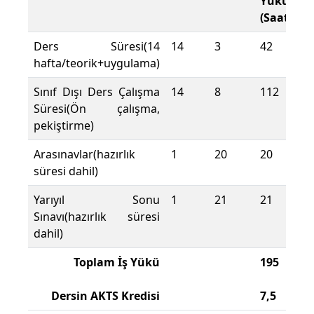
Yükü
(Saat)
Ders Süresi(14
14
3
42
hafta/teorik+uygulama)
Sınıf Dışı Ders Çalışma
14
8
112
Süresi(Ön çalışma,
pekiştirme)
Arasınavlar(hazırlık
1
20
20
süresi dahil)
Yarıyıl Sonu
1
21
21
Sınavı(hazırlık süresi
dahil)
Toplam İş Yükü
195
Dersin AKTS Kredisi
7,5