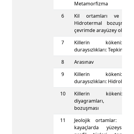
Metamorfizma
6
Kil ortamları ve kil 
Hidrotermal bozuşma, 
çevrimde arayüzey olarak k
7
Killerin kökeni: 
duraysızlıkları: Tepkime tür
8
Arasınav
9
Killerin kökeni: 
duraysızlıkları: Hidroliz
10
Killerin kökeni: A
diyagramları, Fillosil
bozuşması
11
Jeolojik ortamlar: Makro
kayaçlarda yüzeysel 