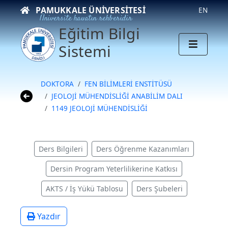
PAMUKKALE ÜNIVERSITESI
EN
Üniversite hayatın rehberidir
Eğitim Bilgi
Sistemi
DOKTORA
FEN BİLİMLERİ ENSTİTÜSÜ
JEOLOJİ MÜHENDİSLİĞİ ANABİLİM DALI
1149 JEOLOJİ MÜHENDİSLİĞİ
Ders Bilgileri
Ders Öğrenme Kazanımları
Dersin Program Yeterlilikerine Katkısı
AKTS / İş Yükü Tablosu
Ders Şubeleri
Yazdır