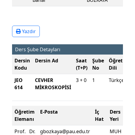
Bahar
BOZKAYA
Yazdır
Ders Şube Detayları
Dersin
Dersin Ad
Saat
Şube
Öğretim
Kodu
(T+P)
No
Dili
JEO
CEVHER
3 + 0
1
Türkçe
614
MİKROSKOPİSİ
Öğretim
E-Posta
İç
Ders
D
Elemanı
Hat
Yeri
Zo
Prof. Dr.
gbozkaya@pau.edu.tr
MUH
De