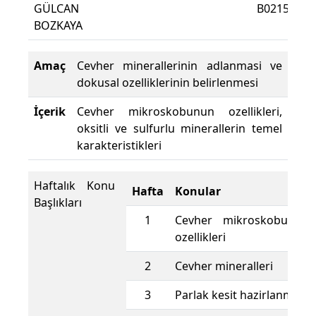
GÜLCAN
B0215
De
BOZKAYA
Yü
Amaç
Cevher minerallerinin adlanmasi ve
dokusal ozelliklerinin belirlenmesi
İçerik
Cevher mikroskobunun ozellikleri,
oksitli ve sulfurlu minerallerin temel
karakteristikleri
Haftalık Konu
Hafta
Konular
Başlıkları
1
Cevher mikroskobunun 
ozellikleri
2
Cevher mineralleri
3
Parlak kesit hazirlanmasi