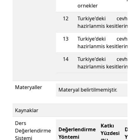
ornekler
12
Turkiye'deki cevherles
hazirlanmis kesitlerin inc
13
Turkiye'deki cevherles
hazirlanmis kesitlerin inc
14
Turkiye'deki cevherles
hazirlanmis kesitlerin inc
Materyaller
Materyal belirtilmemiştir.
Kaynaklar
Ders
Katkı
Değerlendirme
Değer
Değerlendirme
Yüzdesi
Yöntemi
Yönte
Sistemi