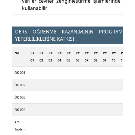
veriler cevher zenginleştirme işlemlerinde
kullanabilir
DERS ÖĞRENME KAZANIMININ PROGRAM
YETERLİLİKLERİNE KATKISI
No
PY
PY
PY
PY
PY
PY
PY
PY
PY
PY
PY
PY
01
02
03
04
05
06
07
08
09
10
11
12
ÖK 001
ÖK 002
ÖK 003
ÖK 004
Ara
Toplam