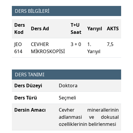
DERS BİLGİLERİ
Ders
T+U
Ders Ad
Yarıyıl
AKTS
Kod
Saat
JEO
CEVHER
3 + 0
1.
7,5
614
MİKROSKOPİSİ
Yarıyıl
DERS TANIMI
Ders Düzeyi
Doktora
Ders Türü
Seçmeli
Dersin Amacı
Cevher minerallerinin
adlanmasi ve dokusal
ozelliklerinin belirlenmesi