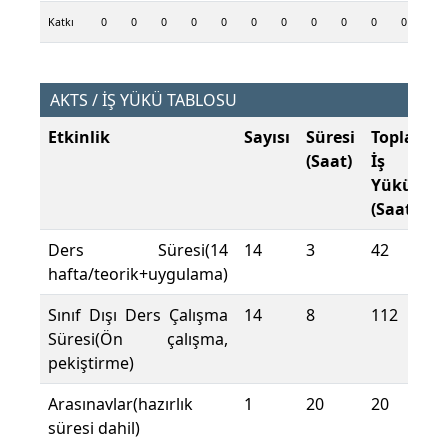
Katkı
0
0
0
0
0
0
0
0
0
0
0
0
AKTS / İŞ YÜKÜ TABLOSU
Etkinlik
Sayısı
Süresi
Toplam
(Saat)
İş
Yükü
(Saat)
Ders Süresi(14
14
3
42
hafta/teorik+uygulama)
Sınıf Dışı Ders Çalışma
14
8
112
Süresi(Ön çalışma,
pekiştirme)
Arasınavlar(hazırlık
1
20
20
süresi dahil)