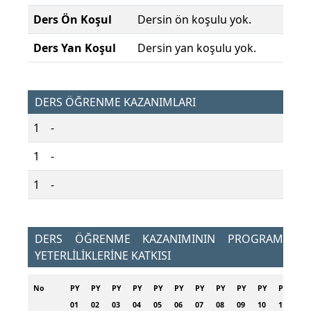
Ders Ön Koşul
Dersin ön koşulu yok.
Ders Yan Koşul
Dersin yan koşulu yok.
DERS ÖĞRENME KAZANIMLARI
1
-
1
-
1
-
DERS ÖĞRENME KAZANIMININ PROGRAM
YETERLİLİKLERİNE KATKISI
No
PY
PY
PY
PY
PY
PY
PY
PY
PY
PY
PY
PY
01
02
03
04
05
06
07
08
09
10
11
12