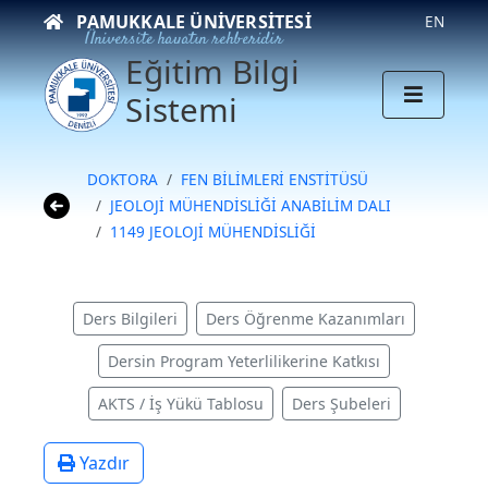
PAMUKKALE ÜNIVERSITESI
EN
Üniversite hayatın rehberidir
Eğitim Bilgi
Sistemi
DOKTORA
FEN BİLİMLERİ ENSTİTÜSÜ
JEOLOJİ MÜHENDİSLİĞİ ANABİLİM DALI
1149 JEOLOJİ MÜHENDİSLİĞİ
Ders Bilgileri
Ders Öğrenme Kazanımları
Dersin Program Yeterlilikerine Katkısı
AKTS / İş Yükü Tablosu
Ders Şubeleri
Yazdır