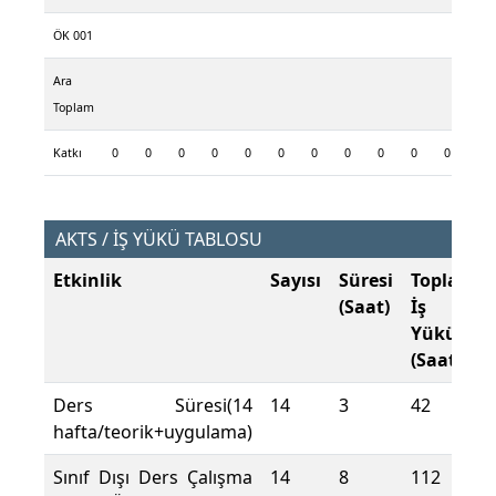
ÖK 001
Ara
Toplam
Katkı
0
0
0
0
0
0
0
0
0
0
0
0
AKTS / İŞ YÜKÜ TABLOSU
Etkinlik
Sayısı
Süresi
Toplam
(Saat)
İş
Yükü
(Saat)
Ders Süresi(14
14
3
42
hafta/teorik+uygulama)
Sınıf Dışı Ders Çalışma
14
8
112