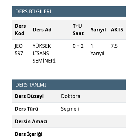
DERS BİLGİLERİ
Ders
T+U
Ders Ad
Yarıyıl
AKTS
Kod
Saat
JEO
YÜKSEK
0 + 2
1.
7,5
597
LİSANS
Yarıyıl
SEMİNERİ
DERS TANIMI
Ders Düzeyi
Doktora
Ders Türü
Seçmeli
Dersin Amacı
Ders İçeriği