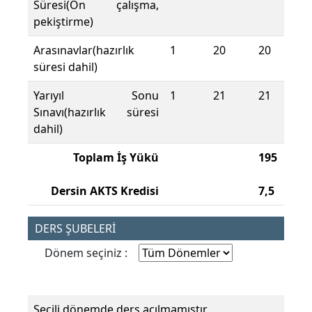
Süresi(Ön çalışma,
pekiştirme)
Arasınavlar(hazırlık
1
20
20
süresi dahil)
Yarıyıl Sonu
1
21
21
Sınavı(hazırlık süresi
dahil)
Toplam İş Yükü
195
Dersin AKTS Kredisi
7,5
DERS ŞUBELERİ
Dönem seçiniz :
Seçili dönemde ders açılmamıştır.