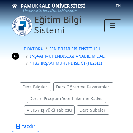
PAMUKKALE ÜNIVERSITESI
EN
Üniversite hayatın rehberidir
Eğitim Bilgi
Sistemi
DOKTORA
FEN BİLİMLERİ ENSTİTÜSÜ
İNŞAAT MÜHENDİSLİĞİ ANABİLİM DALI
1133 İNŞAAT MÜHENDİSLİĞİ (TEZSİZ)
Ders Bilgileri
Ders Öğrenme Kazanımları
Dersin Program Yeterlilikerine Katkısı
AKTS / İş Yükü Tablosu
Ders Şubeleri
Yazdır