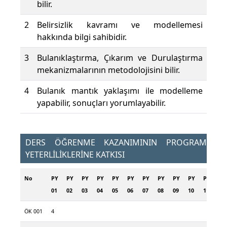
bilir.
2
Belirsizlik kavramı ve modellemesi
hakkında bilgi sahibidir.
3
Bulanıklaştırma, Çıkarım ve Durulaştırma
mekanizmalarının metodolojisini bilir.
4
Bulanık mantık yaklaşımı ile modelleme
yapabilir, sonuçları yorumlayabilir.
DERS ÖĞRENME KAZANIMININ PROGRAM
YETERLİLİKLERİNE KATKISI
No
PY
PY
PY
PY
PY
PY
PY
PY
PY
PY
PY
01
02
03
04
05
06
07
08
09
10
11
ÖK 001
4