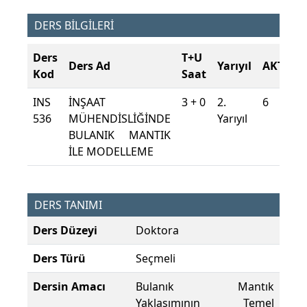
DERS BİLGİLERİ
Ders
T+U
Ders Ad
Yarıyıl
AKTS
Kod
Saat
INS
İNŞAAT
3 + 0
2.
6
536
MÜHENDİSLİĞİNDE
Yarıyıl
BULANIK MANTIK
İLE MODELLEME
DERS TANIMI
Ders Düzeyi
Doktora
Ders Türü
Seçmeli
Dersin Amacı
Bulanık Mantık
Yaklaşımının Temel