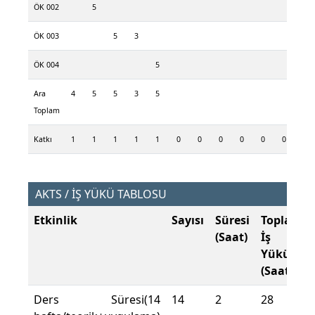
ÖK 002
5
ÖK 003
5
3
ÖK 004
5
Ara
4
5
5
3
5
Toplam
Katkı
1
1
1
1
1
0
0
0
0
0
0
AKTS / İŞ YÜKÜ TABLOSU
Etkinlik
Sayısı
Süresi
Toplam
(Saat)
İş
Yükü
(Saat)
Ders Süresi(14
14
2
28