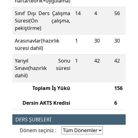
hafta/teorik+uygulama)
Sınıf Dışı Ders Çalışma
14
4
56
Süresi(Ön çalışma,
pekiştirme)
Arasınavlar(hazırlık
1
30
30
süresi dahil)
Yarıyıl Sonu
1
42
42
Sınavı(hazırlık süresi
dahil)
Toplam İş Yükü
156
Dersin AKTS Kredisi
6
DERS ŞUBELERİ
Dönem seçiniz :