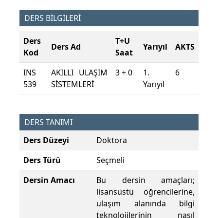
DERS BİLGİLERİ
Ders
T+U
Ders Ad
Yarıyıl
AKTS
Kod
Saat
INS
AKILLI ULAŞIM
3 + 0
1.
6
539
SİSTEMLERİ
Yarıyıl
DERS TANIMI
Ders Düzeyi
Doktora
Ders Türü
Seçmeli
Dersin Amacı
Bu dersin amaçları;
lisansüstü öğrencilerine,
ulaşım alanında bilgi
teknolojilerinin nasıl