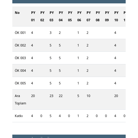
No
PY
PY
PY
PY
PY
PY
PY
PY
PY
PY
PY
01
02
03
04
05
06
07
08
09
10
11
ÖK 001
4
3
2
1
2
4
ÖK 002
4
5
5
1
2
4
ÖK 003
4
5
5
1
2
4
ÖK 004
4
5
5
1
2
4
ÖK 005
4
5
5
1
2
4
Ara
20
23
22
5
10
20
Toplam
Katkı
4
0
5
4
0
1
2
0
0
4
0