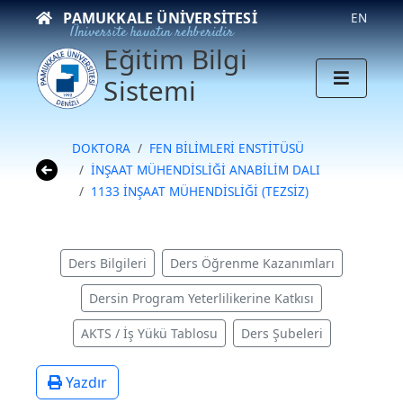
PAMUKKALE ÜNIVERSITESI
EN
Üniversite hayatın rehberidir
Eğitim Bilgi
Sistemi
DOKTORA
FEN BİLİMLERİ ENSTİTÜSÜ
İNŞAAT MÜHENDİSLİĞİ ANABİLİM DALI
1133 İNŞAAT MÜHENDİSLİĞİ (TEZSİZ)
Ders Bilgileri
Ders Öğrenme Kazanımları
Dersin Program Yeterlilikerine Katkısı
AKTS / İş Yükü Tablosu
Ders Şubeleri
Yazdır