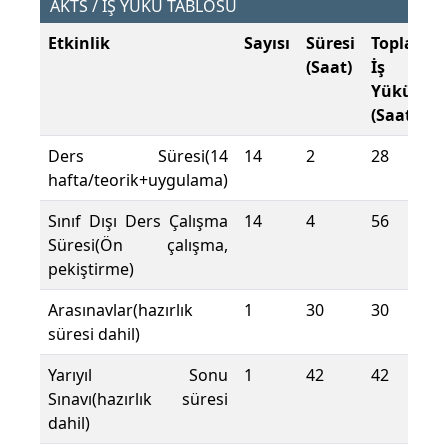
AKTS / İŞ YÜKÜ TABLOSU
Etkinlik
Sayısı
Süresi
Toplam
(Saat)
İş
Yükü
(Saat)
Ders Süresi(14
14
2
28
hafta/teorik+uygulama)
Sınıf Dışı Ders Çalışma
14
4
56
Süresi(Ön çalışma,
pekiştirme)
Arasınavlar(hazırlık
1
30
30
süresi dahil)
Yarıyıl Sonu
1
42
42
Sınavı(hazırlık süresi
dahil)