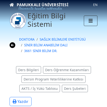
PAMUKKALE ÜNIVERSITESI
EN
Üniversite hayatın rehberidir
Eğitim Bilgi
Sistemi
DOKTORA
SAĞLIK BİLİMLERİ ENSTİTÜSÜ
SİNİR BİLİM ANABİLİM DALI
3661 SİNİR BİLİM DR.
Ders Bilgileri
Ders Öğrenme Kazanımları
Dersin Program Yeterlilikerine Katkısı
AKTS / İş Yükü Tablosu
Ders Şubeleri
Yazdır