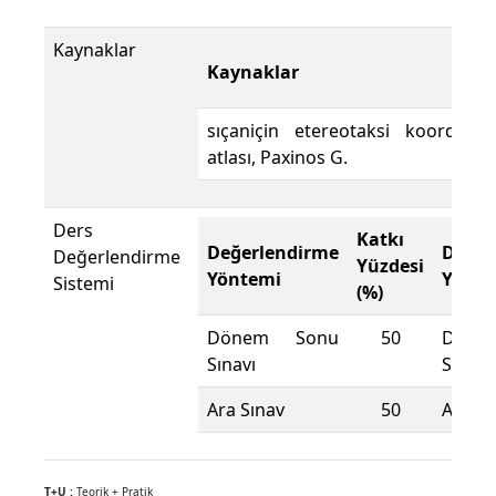
Kaynaklar
Kaynaklar
sıçaniçin etereotaksi koordinat
atlası, Paxinos G.
Ders
Katkı
Değerlendirme
Değer
Değerlendirme
Yüzdesi
Yöntemi
Yönte
Sistemi
(%)
Dönem Sonu
50
Döne
Sınavı
Sınavı
Ara Sınav
50
Ara Sı
T+U :
Teorik + Pratik