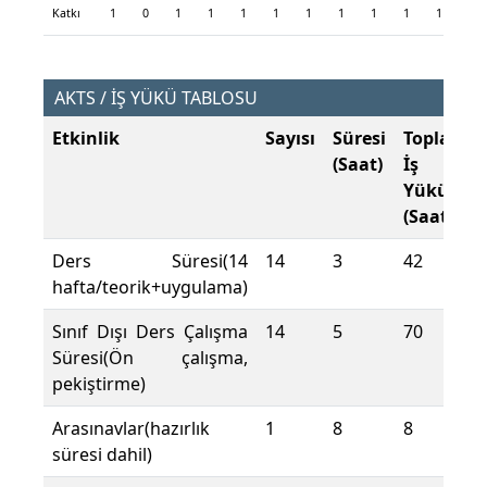
Katkı
1
0
1
1
1
1
1
1
1
1
1
AKTS / İŞ YÜKÜ TABLOSU
Etkinlik
Sayısı
Süresi
Toplam
(Saat)
İş
Yükü
(Saat)
Ders Süresi(14
14
3
42
hafta/teorik+uygulama)
Sınıf Dışı Ders Çalışma
14
5
70
Süresi(Ön çalışma,
pekiştirme)
Arasınavlar(hazırlık
1
8
8
süresi dahil)