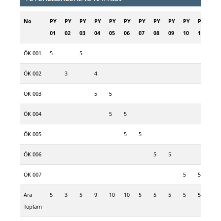
No
PY
PY
PY
PY
PY
PY
PY
PY
PY
PY
PY
01
02
03
04
05
06
07
08
09
10
11
ÖK 001
5
5
ÖK 002
3
4
ÖK 003
5
5
ÖK 004
5
5
ÖK 005
5
5
ÖK 006
5
5
ÖK 007
5
5
Ara
5
3
5
9
10
10
5
5
5
5
5
Toplam