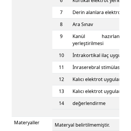
6
Kortikal elektrot yerleştir
7
Derin alanlara elektrot ye
8
Ara Sınav
9
Kanül hazırlanm
yerleştirilmesi
10
İntrakortikal ilaç uygulan
11
İnraserebral stimülasyon
12
Kalıcı elektrot uygulaması
13
Kalıcı elektrot uygulaması
14
değerlendirme
Materyaller
Materyal belirtilmemiştir.