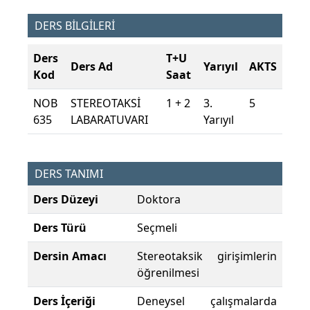
DERS BİLGİLERİ
Ders
T+U
Ders Ad
Yarıyıl
AKTS
Kod
Saat
NOB
STEREOTAKSİ
1 + 2
3.
5
635
LABARATUVARI
Yarıyıl
DERS TANIMI
Ders Düzeyi
Doktora
Ders Türü
Seçmeli
Dersin Amacı
Stereotaksik girişimlerin
öğrenilmesi
Ders İçeriği
Deneysel çalışmalarda