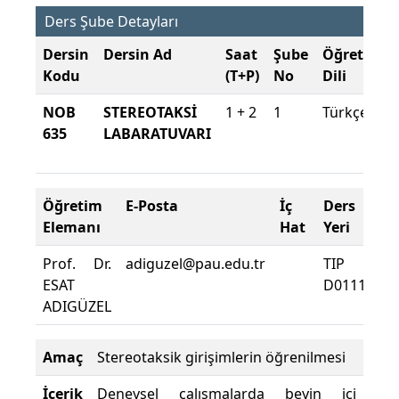
Ders Şube Detayları
Dersin
Dersin Ad
Saat
Şube
Öğretim
Kodu
(T+P)
No
Dili
NOB
STEREOTAKSİ
1 + 2
1
Türkçe
635
LABARATUVARI
Öğretim
E-Posta
İç
Ders
D
Elemanı
Hat
Yeri
Zo
Prof. Dr.
adiguzel@pau.edu.tr
TIP
De
ESAT
D0111
D
ADIGÜZEL
Yü
Amaç
Stereotaksik girişimlerin öğrenilmesi
İçerik
Deneysel çalışmalarda beyin içi