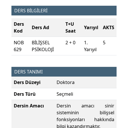
DERS BİLGİLERİ
Ders
T+U
Ders Ad
Yarıyıl
AKTS
Kod
Saat
NOB
BİLİŞSEL
2 + 0
1.
5
629
PSİKOLOJİ
Yarıyıl
DERS TANIMI
Ders Düzeyi
Doktora
Ders Türü
Seçmeli
Dersin Amacı
Dersin amacı sinir
sisteminin bilişsel
fonksiyonları hakkında
bilgi kazandırmaktır.