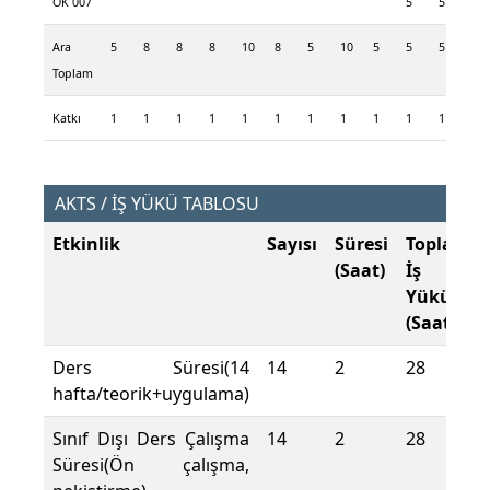
ÖK 007
5
5
Ara
5
8
8
8
10
8
5
10
5
5
5
Toplam
Katkı
1
1
1
1
1
1
1
1
1
1
1
AKTS / İŞ YÜKÜ TABLOSU
Etkinlik
Sayısı
Süresi
Toplam
(Saat)
İş
Yükü
(Saat)
Ders Süresi(14
14
2
28
hafta/teorik+uygulama)
Sınıf Dışı Ders Çalışma
14
2
28
Süresi(Ön çalışma,