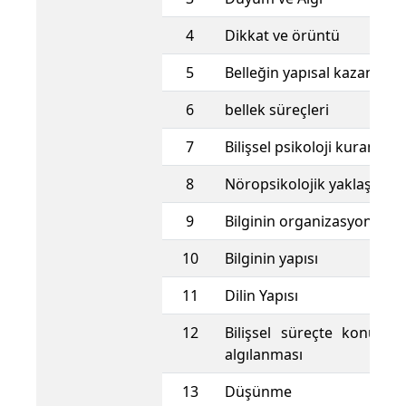
4
Dikkat ve örüntü
5
Belleğin yapısal kazanımı
6
bellek süreçleri
7
Bilişsel psikoloji kuramlar
8
Nöropsikolojik yaklaşım
9
Bilginin organizasyonu
10
Bilginin yapısı
11
Dilin Yapısı
12
Bilişsel süreçte konuşma
algılanması
13
Düşünme