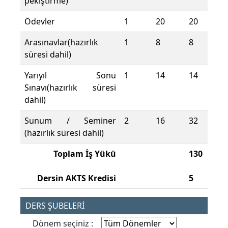
pekiştirme)
Ödevler
1
20
20
Arasınavlar(hazırlık
1
8
8
süresi dahil)
Yarıyıl Sonu
1
14
14
Sınavı(hazırlık süresi
dahil)
Sunum / Seminer
2
16
32
(hazırlık süresi dahil)
Toplam İş Yükü
130
Dersin AKTS Kredisi
5
DERS ŞUBELERİ
Dönem seçiniz :