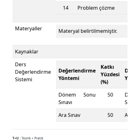
14
Problem çözme
Materyaller
Materyal belirtilmemiştir.
Kaynaklar
Ders
Katkı
Değerlendirme
Değer
Değerlendirme
Yüzdesi
Yöntemi
Yönte
Sistemi
(%)
Dönem Sonu
50
Döne
Sınavı
Sınavı
Ara Sınav
50
Ara Sı
T+U :
Teorik + Pratik