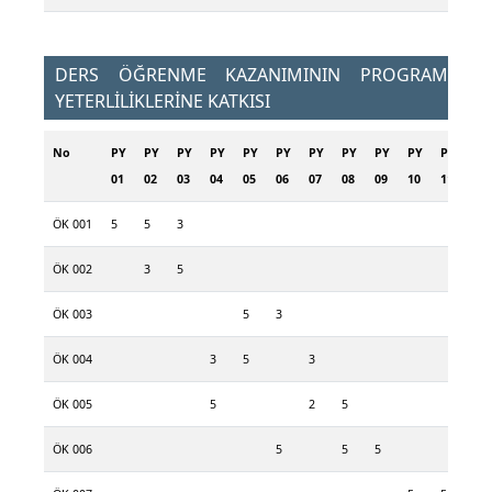
DERS ÖĞRENME KAZANIMININ PROGRAM
YETERLİLİKLERİNE KATKISI
No
PY
PY
PY
PY
PY
PY
PY
PY
PY
PY
PY
01
02
03
04
05
06
07
08
09
10
11
ÖK 001
5
5
3
ÖK 002
3
5
ÖK 003
5
3
ÖK 004
3
5
3
ÖK 005
5
2
5
ÖK 006
5
5
5