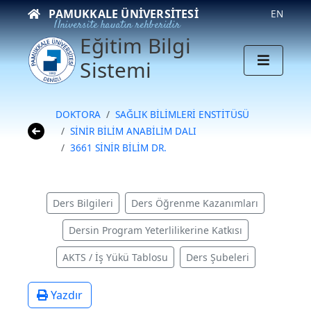
PAMUKKALE ÜNIVERSITESI
EN
Üniversite hayatın rehberidir
Eğitim Bilgi
Sistemi
DOKTORA
SAĞLIK BİLİMLERİ ENSTİTÜSÜ
SİNİR BİLİM ANABİLİM DALI
3661 SİNİR BİLİM DR.
Ders Bilgileri
Ders Öğrenme Kazanımları
Dersin Program Yeterlilikerine Katkısı
AKTS / İş Yükü Tablosu
Ders Şubeleri
Yazdır