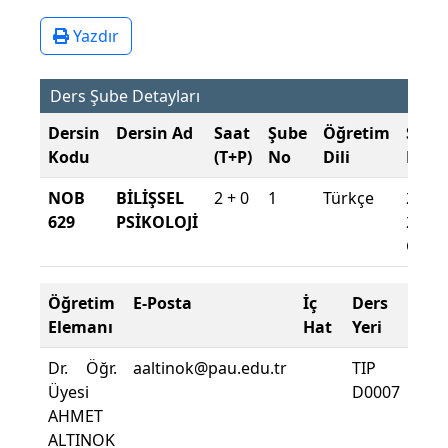
Yazdır
Ders Şube Detayları
Dersin
Dersin Ad
Saat
Şube
Öğretim
Şube
Kodu
(T+P)
No
Dili
Döne
NOB
BİLİŞSEL
2 + 0
1
Türkçe
2025-
629
PSİKOLOJİ
2026
Güz
Öğretim
E-Posta
İç
Ders
De
Elemanı
Hat
Yeri
Zor
Dr. Öğr.
aaltinok@pau.edu.tr
TIP
Der
Üyesi
D0007
Dev
AHMET
Yüzd
ALTINOK