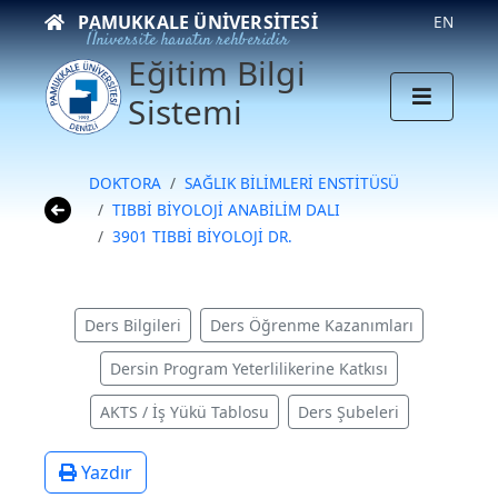
PAMUKKALE ÜNIVERSITESI
EN
Üniversite hayatın rehberidir
Eğitim Bilgi
Sistemi
DOKTORA
SAĞLIK BİLİMLERİ ENSTİTÜSÜ
TIBBİ BİYOLOJİ ANABİLİM DALI
3901 TIBBİ BİYOLOJİ DR.
Ders Bilgileri
Ders Öğrenme Kazanımları
Dersin Program Yeterlilikerine Katkısı
AKTS / İş Yükü Tablosu
Ders Şubeleri
Yazdır