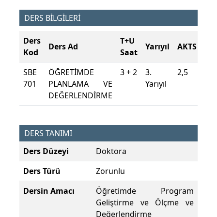
DERS BİLGİLERİ
Ders
T+U
Ders Ad
Yarıyıl
AKTS
Kod
Saat
SBE
ÖĞRETİMDE
3 + 2
3.
2,5
701
PLANLAMA VE
Yarıyıl
DEĞERLENDİRME
DERS TANIMI
Ders Düzeyi
Doktora
Ders Türü
Zorunlu
Dersin Amacı
Öğretimde Program
Geliştirme ve Ölçme ve
Değerlendirme