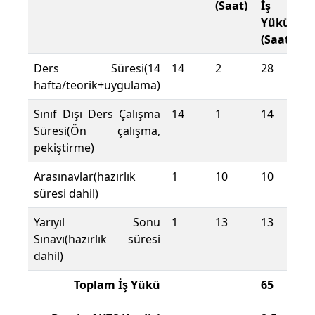
(Saat)
İş
Yükü
(Saat)
Ders Süresi(14
14
2
28
hafta/teorik+uygulama)
Sınıf Dışı Ders Çalışma
14
1
14
Süresi(Ön çalışma,
pekiştirme)
Arasınavlar(hazırlık
1
10
10
süresi dahil)
Yarıyıl Sonu
1
13
13
Sınavı(hazırlık süresi
dahil)
Toplam İş Yükü
65