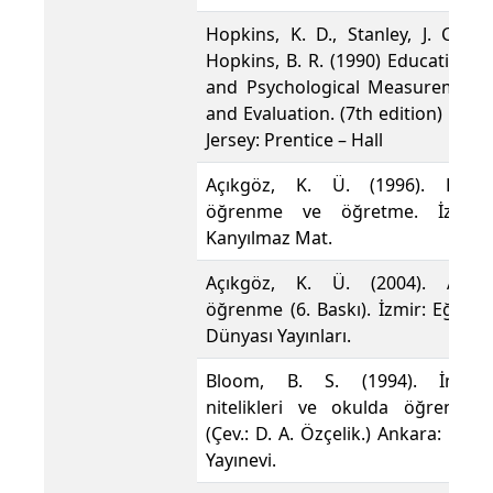
Hopkins, K. D., Stanley, J. C., &
Hopkins, B. R. (1990) Educational
and Psychological Measurement
and Evaluation. (7th edition) New
Jersey: Prentice – Hall
Açıkgöz, K. Ü. (1996). Etkili
öğrenme ve öğretme. İzmir:
Kanyılmaz Mat.
Açıkgöz, K. Ü. (2004). Aktif
öğrenme (6. Baskı). İzmir: Eğitim
Dünyası Yayınları.
Bloom, B. S. (1994). İnsan
nitelikleri ve okulda öğrenme.
(Çev.: D. A. Özçelik.) Ankara: MEB
Yayınevi.