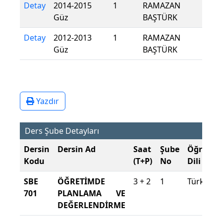
Detay
2014-2015
1
RAMAZAN
Güz
BAŞTÜRK
Detay
2012-2013
1
RAMAZAN
Güz
BAŞTÜRK
Yazdır
Ders Şube Detayları
Dersin
Dersin Ad
Saat
Şube
Öğretim
Kodu
(T+P)
No
Dili
SBE
ÖĞRETİMDE
3 + 2
1
Türkçe
701
PLANLAMA VE
DEĞERLENDİRME