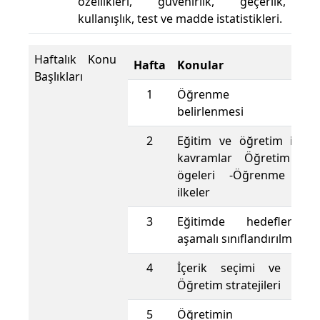
özellikleri, güvenirlik, geçerlik,
kullanışlık, test ve madde istatistikleri.
Haftalık Konu
Hafta
Konular
Başlıkları
1
Öğrenme ihtiyaçl
belirlenmesi
2
Eğitim ve öğretim ile ilg
kavramlar Öğretim pro
ögeleri -Öğrenme ve 
ilkeler
3
Eğitimde hedefler He
aşamalı sınıflandırılması
4
İçerik seçimi ve düze
Öğretim stratejileri
5
Öğretimin planl