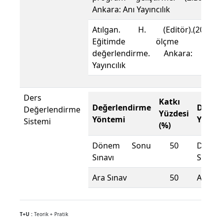
Ankara: Anı Yayıncılık
Atılgan. H. (Editör).(2006).
Eğitimde ölçme ve
değerlendirme. Ankara: Anı
Yayıncılık
Ders
Katkı
Değerlendirme
Değer
Değerlendirme
Yüzdesi
Yöntemi
Yönte
Sistemi
(%)
Dönem Sonu
50
Döne
Sınavı
Sınavı
Ara Sınav
50
Ara Sı
T+U :
Teorik + Pratik