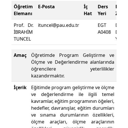
Öğretim
E-Posta
İç
Ders
Dev
Elemanı
Hat
Yeri
Zoru
Prof. Dr.
ituncel@pau.edu.tr
EGT
Dersi
İBRAHİM
A0408
Deva
TUNCEL
Yüzde
Amaç
Öğretimde Program Geliştirme ve
Ölçme ve Değerlendirme alanlarında
öğrencilere yeterlilikler
kazandırmaktır.
İçerik
Eğitimde program geliştirme ve ölçme
ve değerlendirme ile ilgili temel
kavramlar, eğitim programının öğeleri,
hedefler, davranışlar, eğitim durumları
ve sınama durumlarının özellikleri,
ölçme araçları, ölçme araçlarının