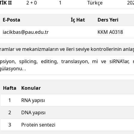
İK II
2 + 0
1
Türkçe
20
E-Posta
İç Hat
Ders Yeri
iacikbas@pau.edu.tr
KKM A0318
mlar ve mekanizmaların ve ileri seviye kontrollerinin anlaş
psiyon, splicing, editing, translasyon, mi ve siRNA’lar
gülasyonu. .
Hafta
Konular
1
RNA yapısı
2
DNA yapısı
3
Protein sentezi