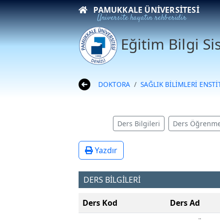
PAMUKKALE ÜNIVERSITESI
Üniversite hayatın rehberidir
Eğitim Bilgi S
DOKTORA
SAĞLIK BİLİMLERİ ENST
Ders Bilgileri
Ders Öğrenme
Yazdır
DERS BİLGİLERİ
Ders Kod
Ders Ad