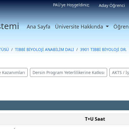
PAÜ'ye Hoşgeldiniz;
Aday Öğrenci
istemi
Ana Sayfa
Üniversite Hakkında
Öğrenc
İTÜSÜ
TIBBİ BİYOLOJİ ANABİLİM DALI
3901 TIBBİ BİYOLOJİ DR.
 Kazanımları
Dersin Program Yeterlilikerine Katkısı
AKTS / İ
T+U Saat