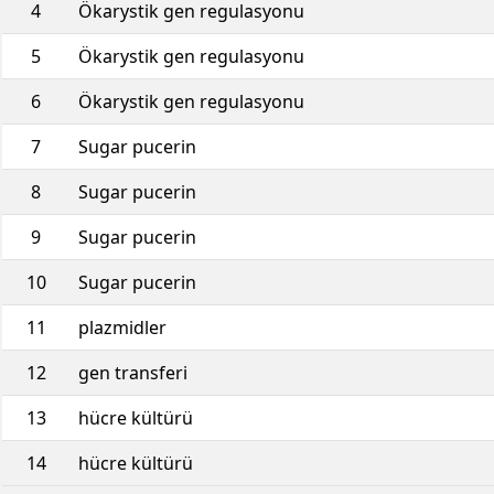
4
Ökarystik gen regulasyonu
5
Ökarystik gen regulasyonu
6
Ökarystik gen regulasyonu
7
Sugar pucerin
8
Sugar pucerin
9
Sugar pucerin
10
Sugar pucerin
11
plazmidler
12
gen transferi
13
hücre kültürü
14
hücre kültürü