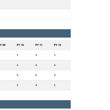
Y 09
PY 10
PY 11
PY 12
5
4
5
4
4
4
9
8
9
5
4
5