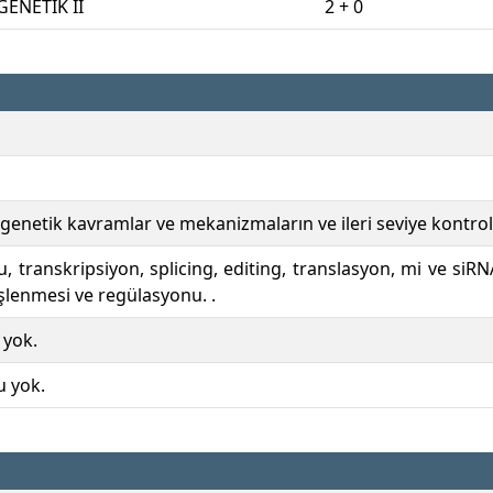
ENETİK II
2 + 0
enetik kavramlar ve mekanizmaların ve ileri seviye kontroll
 transkripsiyon, splicing, editing, translasyon, mi ve siRN
şlenmesi ve regülasyonu. .
 yok.
u yok.