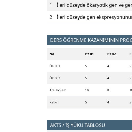
1
İleri düzeyde ökaryotik gen ve g
2
İleri düzeyde gen ekspresyonunun
DERS ÖĞRENME KAZANIMININ PROGR
No
PY 01
PY 02
P
ÖK 001
5
4
5
ÖK 002
5
4
5
Ara Toplam
10
8
1
Katkı
5
4
5
AKTS / İŞ YÜKÜ TABLOSU