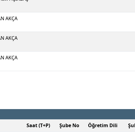
N AKÇA
N AKÇA
N AKÇA
Saat (T+P)
Şube No
Öğretim Dili
Şu