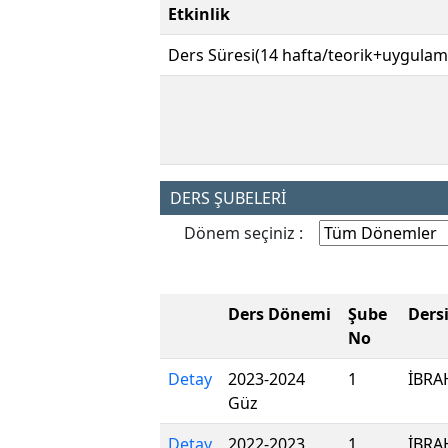
Etkinlik
Ders Süresi(14 hafta/teorik+uygulam
DERS ŞUBELERİ
Dönem seçiniz :
Ders Dönemi
Şube
Ders
No
Detay
2023-2024
1
İBRA
Güz
Detay
2022-2023
1
İBRA