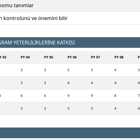
enomu tanımlar
 kontrolünü ve önemini bilir
AM YETERLİLİKLERİNE KATKISI
Y 03
PY 04
PY 05
PY 06
PY 07
PY 08
P
3
3
5
5
4
3
3
3
4
4
4
4
0
6
6
9
9
8
7
3
3
5
5
4
4