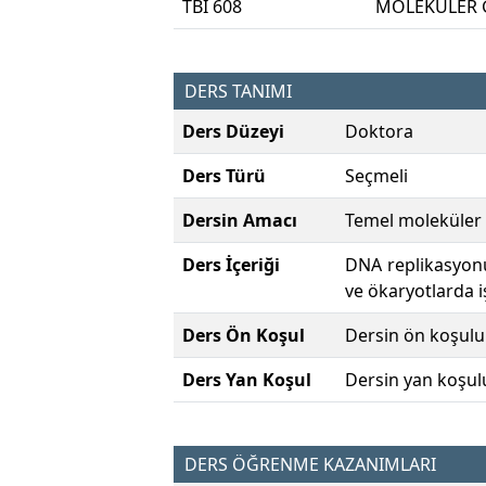
TBI 608
MOLEKÜLER G
DERS TANIMI
Ders Düzeyi
Doktora
Ders Türü
Seçmeli
Dersin Amacı
Temel moleküler g
Ders İçeriği
DNA replikasyonu,
ve ökaryotlarda i
Ders Ön Koşul
Dersin ön koşulu
Ders Yan Koşul
Dersin yan koşul
DERS ÖĞRENME KAZANIMLARI