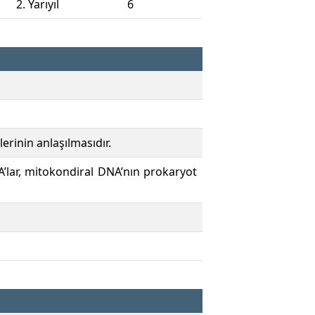
2. Yarıyıl
6
erinin anlaşılmasıdır.
A’lar, mitokondiral DNA’nın prokaryot