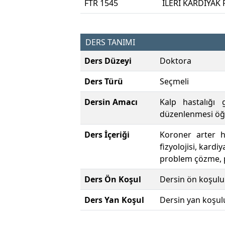
FTR 1545
İLERİ KARDİYAK
DERS TANIMI
Ders Düzeyi
Doktora
Ders Türü
Seçmeli
Dersin Amacı
Kalp hastalığı 
düzenlenmesi öğre
Ders İçeriği
Koroner arter ha
fizyolojisi, kard
problem çözme, p
Ders Ön Koşul
Dersin ön koşulu
Ders Yan Koşul
Dersin yan koşul