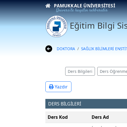
PAMUKKALE ÜNIVERSITESI
Üniversite hayatın rehberidir
Eğitim Bilgi S
DOKTORA
SAĞLIK BİLİMLERİ ENST
Ders Bilgileri
Ders Öğrenme
Yazdır
DERS BİLGİLERİ
Ders Kod
Ders Ad