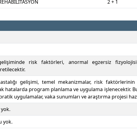
 REHABİLİTASYON
2 + 1
gelişiminde risk faktörleri, anormal egzersiz fizyoloji
tilecektir.
stalığı gelişimi, temel mekanizmalar, risk faktörlerinin d
iyak hatalarda program planlama ve uygulama işlenecektir. Bu
ratik uygulamalar, vaka sunumları ve araştırma projesi hazı
 yok.
u yok.