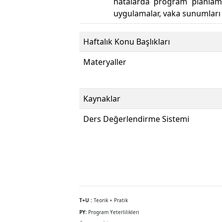
hatalarda program planlama
uygulamalar, vaka sunumları 
Haftalık Konu Başlıkları
Materyaller
Kaynaklar
Ders Değerlendirme Sistemi
T+U :
Teorik + Pratik
PY:
Program Yeterlilikleri