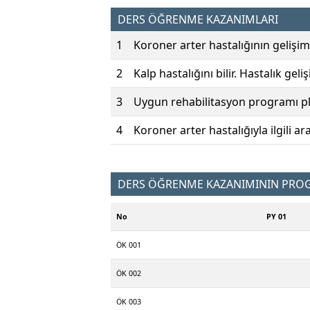
DERS ÖĞRENME KAZANIMLARI
1
Koroner arter hastalığının gelişim s
2
Kalp hastalığını bilir. Hastalık geliş
3
Uygun rehabilitasyon programı pl
4
Koroner arter hastalığıyla ilgili a
DERS ÖĞRENME KAZANIMININ PROGR
No
PY 01
ÖK 001
ÖK 002
ÖK 003