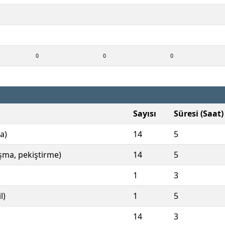
0
0
0
Sayısı
Süresi (Saat)
a)
14
5
ışma, pekiştirme)
14
5
1
3
l)
1
5
14
3