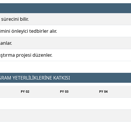
ürecini bilir.
imini önleyici tedbirler alır.
anlar.
raştırma projesi düzenler.
AM YETERLİLİKLERİNE KATKISI
PY 02
PY 03
PY 04