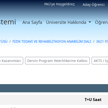
PAÜ'ye Hoşgeldiniz;
Aday Öğrenci
istemi
Ana Sayfa
Üniversite Hakkında
Öğrenc
İTÜSÜ
FİZİK TEDAVİ VE REHABİLİTASYON ANABİLİM DALI
3621 F
 Kazanımları
Dersin Program Yeterlilikerine Katkısı
AKTS / İ
T+U Saat