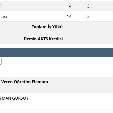
)
14
3
ması
14
2
Toplam İş Yükü
Dersin AKTS Kredisi
i Veren Öğretim Elemanı
EYMAN GÜRSOY