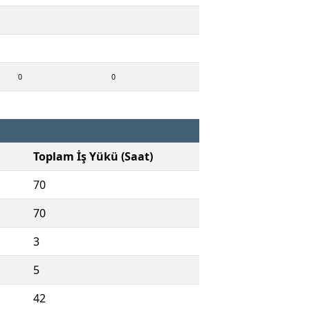
0
0
Toplam İş Yükü (Saat)
70
70
3
5
42