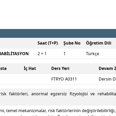
Saat (T+P)
Şube No
Öğretim Dili
HABİLİTASYON
2 + 1
1
Türkçe
osta
İç Hat
Ders Yeri
Devam Z
FTRYO A0311
Dersin D
risk faktörleri, anormal egzersiz fizyolojisi ve rehabil
mi, temel mekanizmalar, risk faktörlerinin değiştirilebilirliği