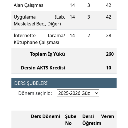
Alan Çalışması
14
3
42
Uygulama (Lab,
14
3
42
Mesleksel Bec., Diğer)
İnternette Tarama/
14
2
28
Kütüphane Çalışması
Toplam İş Yükü
260
Dersin AKTS Kredisi
10
DERS ŞUBELERİ
Dönem seçiniz :
Ders Dönemi
Şube
Dersi Veren
No
Öğretim