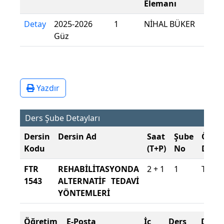
Elemanı
Detay
2025-2026
1
NİHAL BÜKER
Güz
Yazdır
Ders Şube Detayları
Dersin
Dersin Ad
Saat
Şube
Öğre
Kodu
(T+P)
No
Dili
FTR
REHABİLİTASYONDA
2 + 1
1
Türkç
1543
ALTERNATİF TEDAVİ
YÖNTEMLERİ
Öğretim
E-Posta
İç
Ders
Deva