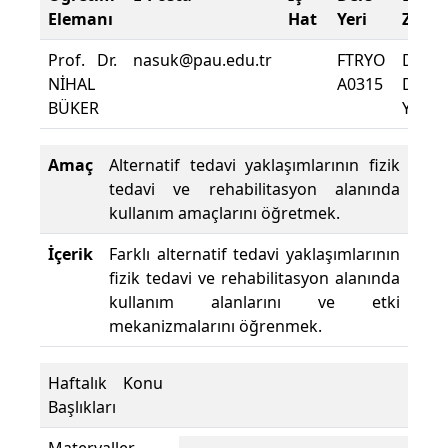
Elemanı
Hat
Yeri
Zorun
Prof. Dr.
nasuk@pau.edu.tr
FTRYO
Dersi
NİHAL
A0315
Deva
BÜKER
Yüzdes
Amaç
Alternatif tedavi yaklaşımlarının fizik
tedavi ve rehabilitasyon alanında
kullanım amaçlarını öğretmek.
İçerik
Farklı alternatif tedavi yaklaşımlarının
fizik tedavi ve rehabilitasyon alanında
kullanım alanlarını ve etki
mekanizmalarını öğrenmek.
Haftalık Konu
Başlıkları