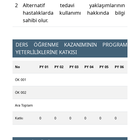
2
Alternatif tedavi yaklaşımlarının
hastalıklarda kullanımı hakkında bilgi
sahibi olur.
DERS ÖĞRENME KAZANIMININ PROGRAM
YETERLİLİKLERİNE KATKISI
No
PY 01
PY 02
PY 03
PY 04
PY 05
PY 06
ÖK 001
ÖK 002
Ara Toplam
Katkı
0
0
0
0
0
0