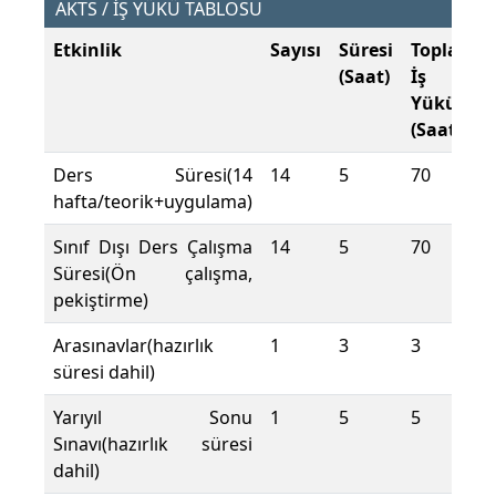
AKTS / İŞ YÜKÜ TABLOSU
Etkinlik
Sayısı
Süresi
Toplam
(Saat)
İş
Yükü
(Saat)
Ders Süresi(14
14
5
70
hafta/teorik+uygulama)
Sınıf Dışı Ders Çalışma
14
5
70
Süresi(Ön çalışma,
pekiştirme)
Arasınavlar(hazırlık
1
3
3
süresi dahil)
Yarıyıl Sonu
1
5
5
Sınavı(hazırlık süresi
dahil)