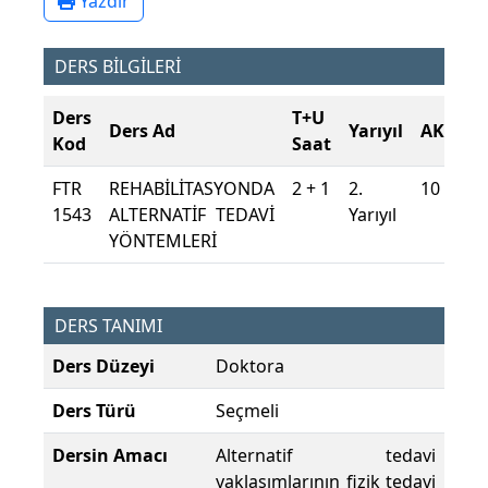
Yazdır
DERS BİLGİLERİ
Ders
T+U
Ders Ad
Yarıyıl
AKTS
Kod
Saat
FTR
REHABİLİTASYONDA
2 + 1
2.
10
1543
ALTERNATİF TEDAVİ
Yarıyıl
YÖNTEMLERİ
DERS TANIMI
Ders Düzeyi
Doktora
Ders Türü
Seçmeli
Dersin Amacı
Alternatif tedavi
yaklaşımlarının fizik tedavi