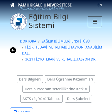
PAMUKKALE ÜNIVERSITESI
EN
Üniversite hayatın rehberidir
Eğitim Bilgi
Sistemi
DOKTORA
SAĞLIK BİLİMLERİ ENSTİTÜSÜ
FİZİK TEDAVİ VE REHABİLİTASYON ANABİLİM
DALI
3621 FİZYOTERAPİ VE REHABİLİTASYON DR.
Ders Bilgileri
Ders Öğrenme Kazanımları
Dersin Program Yeterlilikerine Katkısı
AKTS / İş Yükü Tablosu
Ders Şubeleri