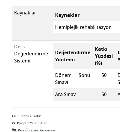
Kaynaklar
Kaynaklar
Kay
Hemiplejik rehabilitasyon
Tür
Ders
Katkı
Değerlendirme
Değer
Değerlendirme
Yüzdesi
Yöntemi
Yönte
Sistemi
(%)
Dönem Sonu
50
Döne
Sınavı
Sınavı
Ara Sınav
50
Ara Sı
T+U :
Teorik + Pratik
PY:
Program Yeterlilikleri
ÖK:
Ders Öğrenme Kazanımları