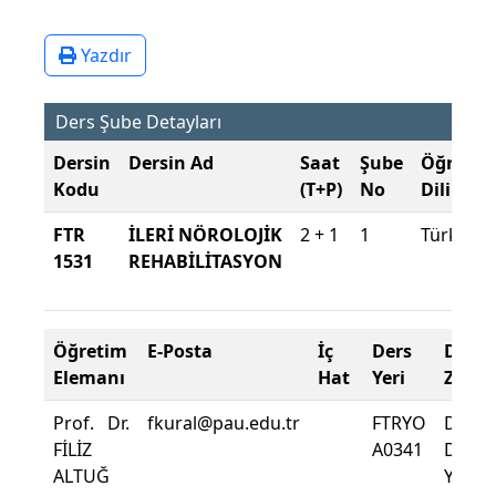
Yazdır
Ders Şube Detayları
Dersin
Dersin Ad
Saat
Şube
Öğretim
Kodu
(T+P)
No
Dili
FTR
İLERİ NÖROLOJİK
2 + 1
1
Türkçe
1531
REHABİLİTASYON
Öğretim
E-Posta
İç
Ders
Deva
Elemanı
Hat
Yeri
Zorun
Prof. Dr.
fkural@pau.edu.tr
FTRYO
Dersi
FİLİZ
A0341
Deva
ALTUĞ
Yüzdes