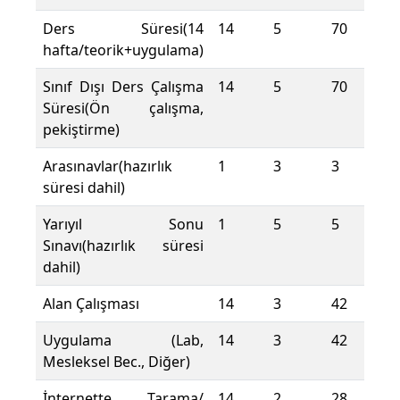
Ders Süresi(14
14
5
70
hafta/teorik+uygulama)
Sınıf Dışı Ders Çalışma
14
5
70
Süresi(Ön çalışma,
pekiştirme)
Arasınavlar(hazırlık
1
3
3
süresi dahil)
Yarıyıl Sonu
1
5
5
Sınavı(hazırlık süresi
dahil)
Alan Çalışması
14
3
42
Uygulama (Lab,
14
3
42
Mesleksel Bec., Diğer)
İnternette Tarama/
14
2
28