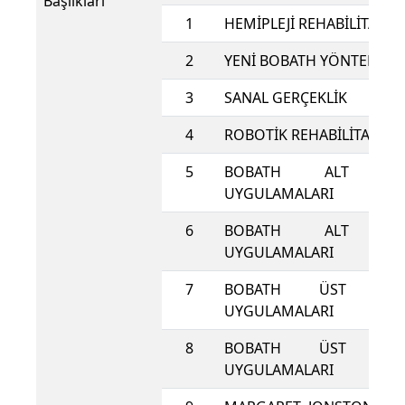
Başlıkları
1
HEMİPLEJİ REHABİLİTASY
2
YENİ BOBATH YÖNTEMİ
3
SANAL GERÇEKLİK
4
ROBOTİK REHABİLİTASYO
5
BOBATH ALT EXT
UYGULAMALARI
6
BOBATH ALT EXT
UYGULAMALARI
7
BOBATH ÜST EKST
UYGULAMALARI
8
BOBATH ÜST EKST
UYGULAMALARI