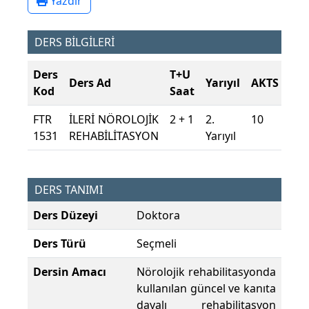
Yazdır
DERS BİLGİLERİ
Ders
T+U
Ders Ad
Yarıyıl
AKTS
Kod
Saat
FTR
İLERİ NÖROLOJİK
2 + 1
2.
10
1531
REHABİLİTASYON
Yarıyıl
DERS TANIMI
Ders Düzeyi
Doktora
Ders Türü
Seçmeli
Dersin Amacı
Nörolojik rehabilitasyonda
kullanılan güncel ve kanıta
dayalı rehabilitasyon