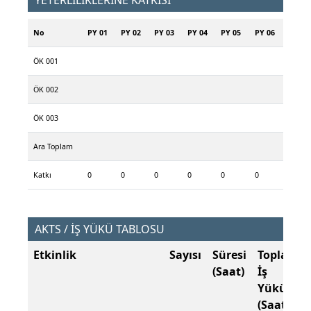
YETERLİLİKLERİNE KATKISI
No
PY 01
PY 02
PY 03
PY 04
PY 05
PY 06
ÖK 001
ÖK 002
ÖK 003
Ara Toplam
Katkı
0
0
0
0
0
0
AKTS / İŞ YÜKÜ TABLOSU
Etkinlik
Sayısı
Süresi
Toplam
(Saat)
İş
Yükü
(Saat)