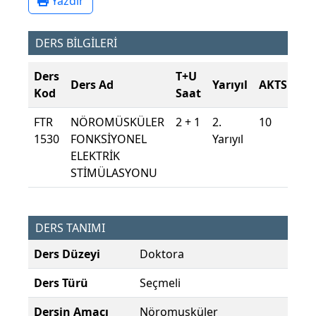
Yazdır
DERS BİLGİLERİ
Ders
T+U
Ders Ad
Yarıyıl
AKTS
Kod
Saat
FTR
NÖROMÜSKÜLER
2 + 1
2.
10
1530
FONKSİYONEL
Yarıyıl
ELEKTRİK
STİMÜLASYONU
DERS TANIMI
Ders Düzeyi
Doktora
Ders Türü
Seçmeli
Dersin Amacı
Nöromusküler