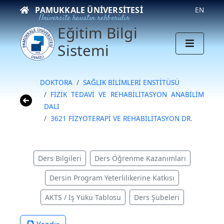
PAMUKKALE ÜNIVERSITESI
EN
Üniversite hayatın rehberidir
Eğitim Bilgi
Sistemi
DOKTORA
SAĞLIK BİLİMLERİ ENSTİTÜSÜ
FİZİK TEDAVİ VE REHABİLİTASYON ANABİLİM
DALI
3621 FİZYOTERAPİ VE REHABİLİTASYON DR.
Ders Bilgileri
Ders Öğrenme Kazanımları
Dersin Program Yeterlilikerine Katkısı
AKTS / İş Yükü Tablosu
Ders Şubeleri