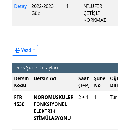
Detay
2022-2023
1
NİLÜFER
Güz
ÇETİŞLİ
KORKMAZ
Yazdır
Ders Şube Detayları
Dersin
Dersin Ad
Saat
Şube
Öğretim
Kodu
(T+P)
No
Dili
FTR
NÖROMÜSKÜLER
2 + 1
1
Türkçe
1530
FONKSİYONEL
ELEKTRİK
STİMÜLASYONU