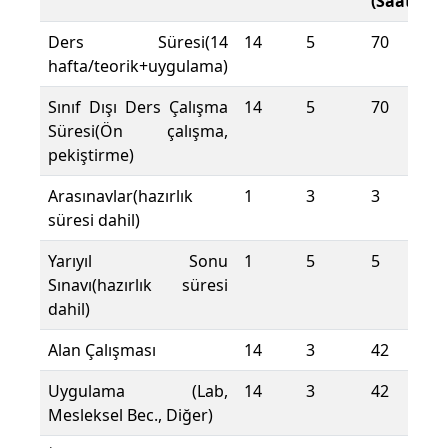
(Saat)
Ders Süresi(14
14
5
70
hafta/teorik+uygulama)
Sınıf Dışı Ders Çalışma
14
5
70
Süresi(Ön çalışma,
pekiştirme)
Arasınavlar(hazırlık
1
3
3
süresi dahil)
Yarıyıl Sonu
1
5
5
Sınavı(hazırlık süresi
dahil)
Alan Çalışması
14
3
42
Uygulama (Lab,
14
3
42
Mesleksel Bec., Diğer)