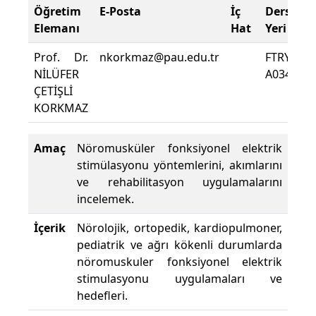
Öğretim
E-Posta
İç
Ders
Elemanı
Hat
Yeri
Prof. Dr.
nkorkmaz@pau.edu.tr
FTRYO
NİLÜFER
A0340
ÇETİŞLİ
KORKMAZ
Amaç
Nöromusküler fonksiyonel elektrik
stimülasyonu yöntemlerini, akımlarını
ve rehabilitasyon uygulamalarını
incelemek.
İçerik
Nörolojik, ortopedik, kardiopulmoner,
pediatrik ve ağrı kökenli durumlarda
nöromuskuler fonksiyonel elektrik
stimulasyonu uygulamaları ve
hedefleri.