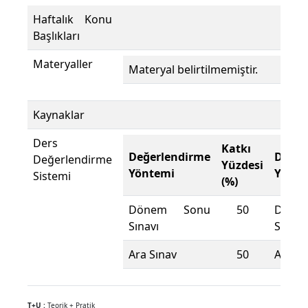
Haftalık Konu
Başlıkları
Materyaller
Materyal belirtilmemiştir.
Kaynaklar
Ders
Katkı
Değerlendirme
Değer
Değerlendirme
Yüzdesi
Yöntemi
Yönte
Sistemi
(%)
Dönem Sonu
50
Döne
Sınavı
Sınavı
Ara Sınav
50
Ara Sı
T+U :
Teorik + Pratik