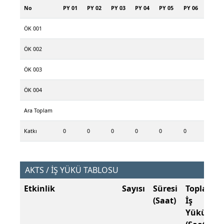
No
PY 01
PY 02
PY 03
PY 04
PY 05
PY 06
ÖK 001
ÖK 002
ÖK 003
ÖK 004
Ara Toplam
Katkı
0
0
0
0
0
0
AKTS / İŞ YÜKÜ TABLOSU
Etkinlik
Sayısı
Süresi
Toplam
(Saat)
İş
Yükü