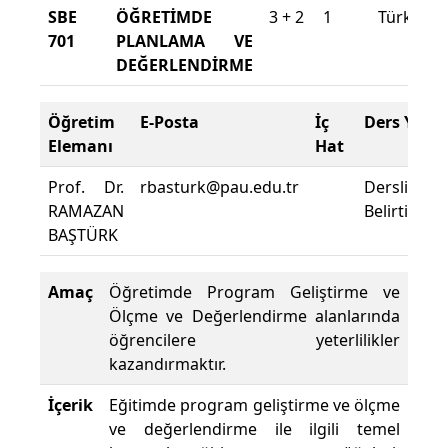
SBE
ÖĞRETİMDE
3 + 2
1
Türkçe
701
PLANLAMA VE
DEĞERLENDİRME
Öğretim
E-Posta
İç
Ders Yeri
Elemanı
Hat
Prof. Dr.
rbasturk@pau.edu.tr
Derslik
RAMAZAN
Belirtilmemi
BAŞTÜRK
Amaç
Öğretimde Program Geliştirme ve
Ölçme ve Değerlendirme alanlarında
öğrencilere yeterlilikler
kazandırmaktır.
İçerik
Eğitimde program geliştirme ve ölçme
ve değerlendirme ile ilgili temel