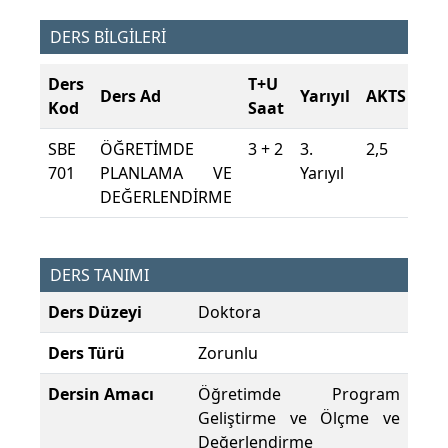
DERS BİLGİLERİ
Ders
T+U
Ders Ad
Yarıyıl
AKTS
Kod
Saat
SBE
ÖĞRETİMDE
3 + 2
3.
2,5
701
PLANLAMA VE
Yarıyıl
DEĞERLENDİRME
DERS TANIMI
Ders Düzeyi
Doktora
Ders Türü
Zorunlu
Dersin Amacı
Öğretimde Program
Geliştirme ve Ölçme ve
Değerlendirme