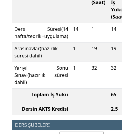
(Saat)
İş
Yükü
(Saat)
Ders Süresi(14
14
1
14
hafta/teorik+uygulama)
Arasınavlar(hazırlık
1
19
19
süresi dahil)
Yarıyıl Sonu
1
32
32
Sınavı(hazırlık süresi
dahil)
Toplam İş Yükü
65
Dersin AKTS Kredisi
2,5
DERS ŞUBELERİ