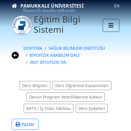
PAMUKKALE ÜNIVERSITESI
EN
Üniversite hayatın rehberidir
Eğitim Bilgi
Sistemi
DOKTORA
SAĞLIK BİLİMLERİ ENSTİTÜSÜ
BİYOFİZİK ANABİLİM DALI
3601 BİYOFİZİK DR.
Ders Bilgileri
Ders Öğrenme Kazanımları
Dersin Program Yeterlilikerine Katkısı
AKTS / İş Yükü Tablosu
Ders Şubeleri
Yazdır