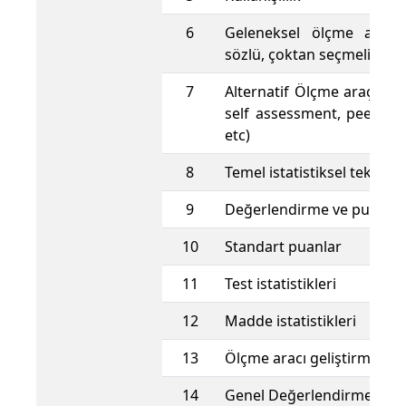
6
Geleneksel ölçme araçları
sözlü, çoktan seçmeli)
7
Alternatif Ölçme araçları (
self assessment, peer as
etc)
8
Temel istatistiksel teknikle
9
Değerlendirme ve puan v
10
Standart puanlar
11
Test istatistikleri
12
Madde istatistikleri
13
Ölçme aracı geliştirme
14
Genel Değerlendirme