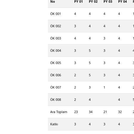
No
PY 01
PY 02
PY 03
PY 04
ÖK 001
4
4
4
4
ÖK 002
3
4
4
4
ÖK 003
4
4
3
4
ÖK 004
3
5
3
4
ÖK 005
3
5
3
4
ÖK 006
2
5
3
4
ÖK 007
2
3
1
4
ÖK 008
2
4
4
Ara Toplam
23
34
21
32
Katkı
3
4
3
4