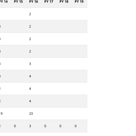
PY 14
PY 15
PY 16
PY 17
PY 18
PY 19
2
3
2
3
2
3
2
3
3
3
4
2
4
2
4
19
23
2
0
3
0
0
0