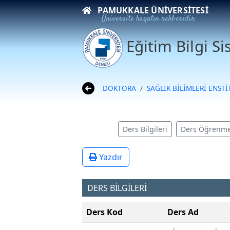
PAMUKKALE ÜNIVERSITESI
Üniversite hayatın rehberidir
Eğitim Bilgi S
DOKTORA
SAĞLIK BİLİMLERİ ENST
Ders Bilgileri
Ders Öğrenme
Yazdır
DERS BİLGİLERİ
Ders Kod
Ders Ad