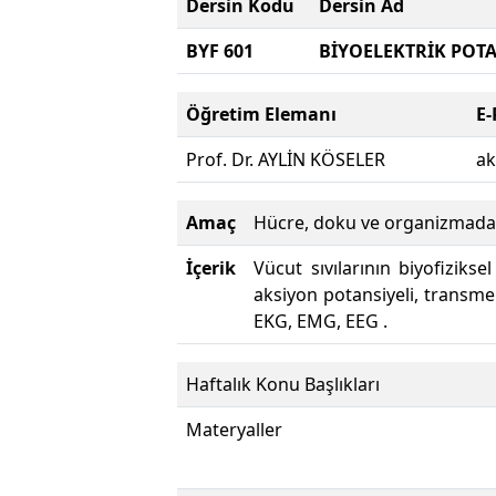
Dersin Kodu
Dersin Ad
BYF 601
BİYOELEKTRİK POTA
Öğretim Elemanı
E-
Prof. Dr. AYLİN KÖSELER
ak
Amaç
Hücre, doku ve organizmada b
İçerik
Vücut sıvılarının biyofiziksel
aksiyon potansiyeli, transme
EKG, EMG, EEG .
Haftalık Konu Başlıkları
Materyaller