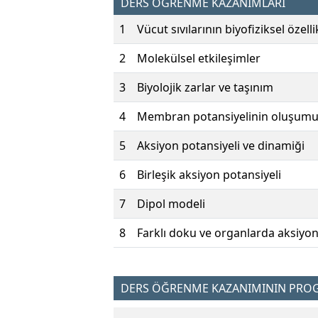
DERS ÖĞRENME KAZANIMLARI
1
Vücut sıvılarının biyofiziksel özelli
2
Molekülsel etkileşimler
3
Biyolojik zarlar ve taşınım
4
Membran potansiyelinin oluşum
5
Aksiyon potansiyeli ve dinamiği
6
Birleşik aksiyon potansiyeli
7
Dipol modeli
8
Farklı doku ve organlarda aksiyon
DERS ÖĞRENME KAZANIMININ PROGR