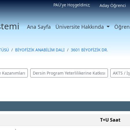
PAÜ'ye Hoşgeldiniz;
Aday Öğrenci
istemi
Ana Sayfa
Üniversite Hakkında
Öğrenc
İTÜSÜ
BİYOFİZİK ANABİLİM DALI
3601 BİYOFİZİK DR.
 Kazanımları
Dersin Program Yeterlilikerine Katkısı
AKTS / İ
T+U Saat