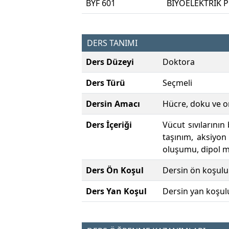
BYF 601
BİYOELEKTRİK P
DERS TANIMI
Ders Düzeyi
Doktora
Ders Türü
Seçmeli
Dersin Amacı
Hücre, doku ve or
Ders İçeriği
Vücut sıvılarının 
taşınım, aksiyon
oluşumu, dipol m
Ders Ön Koşul
Dersin ön koşulu
Ders Yan Koşul
Dersin yan koşul