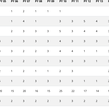
PY 05
PY 06
PY 07
PY 08
PY 09
PY 10
PY 11
PY 12
PY 13
1
1
2
1
1
1
1
1
4
1
3
3
5
4
1
2
3
3
3
5
3
4
4
4
3
3
3
3
4
3
3
3
3
3
2
2
3
4
4
1
1
3
3
2
2
1
3
3
3
1
2
1
2
1
1
2
3
5
1
2
3
3
3
3
1
1
20
15
20
16
15
25
22
17
14
3
2
3
2
2
3
3
2
2