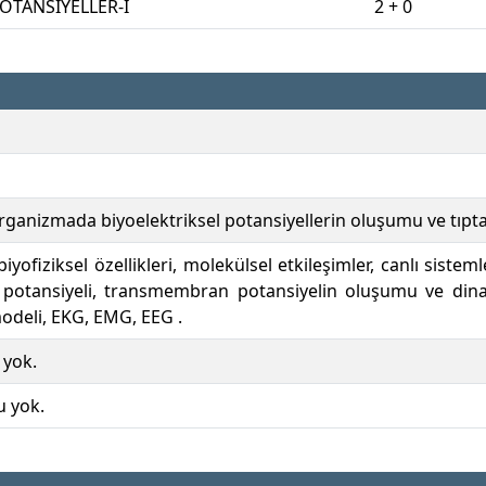
OTANSİYELLER-I
2 + 0
ganizmada biyoelektriksel potansiyellerin oluşumu ve tıptak
biyofiziksel özellikleri, molekülsel etkileşimler, canlı sistem
 potansiyeli, transmembran potansiyelin oluşumu ve dinam
odeli, EKG, EMG, EEG .
 yok.
u yok.