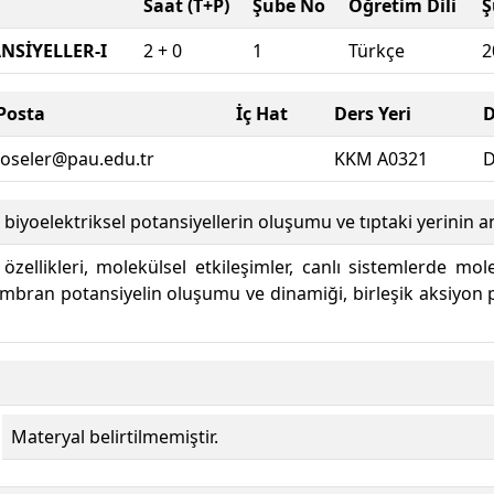
Saat (T+P)
Şube No
Öğretim Dili
Ş
NSİYELLER-I
2 + 0
1
Türkçe
2
Posta
İç Hat
Ders Yeri
D
oseler@pau.edu.tr
KKM A0321
D
iyoelektriksel potansiyellerin oluşumu ve tıptaki yerinin an
 özellikleri, molekülsel etkileşimler, canlı sistemlerde mole
mbran potansiyelin oluşumu ve dinamiği, birleşik aksiyon 
Materyal belirtilmemiştir.