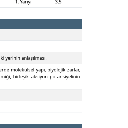
1. Yarıyıl
3,5
i yerinin anlaşılması.
lerde molekülsel yapı, biyolojik zarlar,
iği, birleşik aksiyon potansiyelinin