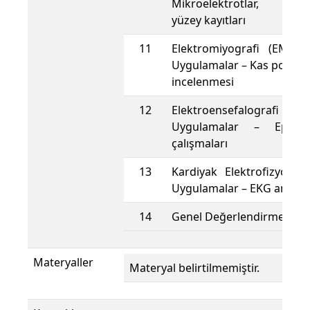
Mikroelektrotlar, patc
yüzey kayıtları
11
Elektromiyografi (EMG) 
Uygulamalar – Kas potansi
incelenmesi
12
Elektroensefalografi (EEG)
Uygulamalar – Epilep
çalışmaları
13
Kardiyak Elektrofizyoloji
Uygulamalar – EKG analizi,
14
Genel Değerlendirme
Materyaller
Materyal belirtilmemiştir.