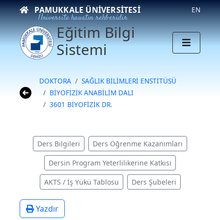
PAMUKKALE ÜNIVERSITESI
EN
Üniversite hayatın rehberidir
Eğitim Bilgi
Sistemi
DOKTORA
SAĞLIK BİLİMLERİ ENSTİTÜSÜ
BİYOFİZİK ANABİLİM DALI
3601 BİYOFİZİK DR.
Ders Bilgileri
Ders Öğrenme Kazanımları
Dersin Program Yeterlilikerine Katkısı
AKTS / İş Yükü Tablosu
Ders Şubeleri
Yazdır