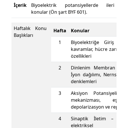
İçerik
Biyoelektrik potansiyellerde ileri
konular (Ön şart BYF 601).
Haftalık Konu
Hafta
Konular
Başlıkları
1
Biyoelektriğe Giriş – El
kavramlar, hücre zarının e
özellikleri
2
Dinlenim Membran Potan
İyon dağılımı, Nernst v
denklemleri
3
Aksiyon Potansiyeli 
mekanizması, eşik 
depolarizasyon ve repolar
4
Sinaptik İletim – Kim
elektriksel sina