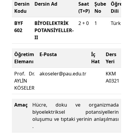
Dersin
Dersin Ad
Saat
Şube
Öğretim
Kodu
(T+P)
No
Dili
BYF
BİYOELEKTRİK
2 + 0
1
Türkçe
602
POTANSİYELLER-
II
Öğretim
E-Posta
İç
Ders
De
Elemanı
Hat
Yeri
Zor
Prof. Dr.
akoseler@pau.edu.tr
KKM
Der
AYLİN
A0321
De
KÖSELER
Yüz
Amaç
Hücre, doku ve organizmada
biyoelektriksel potansiyellerin
oluşumu ve tıptaki yerinin anlaşılması
.