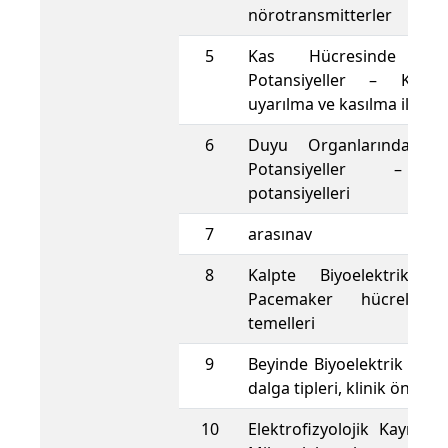
nörotransmitterler
5
Kas Hücresinde Biyoe
Potansiyeller – Kas li
uyarılma ve kasılma ilişkisi
6
Duyu Organlarında Biyo
Potansiyeller – R
potansiyelleri
7
arasınav
8
Kalpte Biyoelektrik O
Pacemaker hücreleri,
temelleri
9
Beyinde Biyoelektrik Aktiv
dalga tipleri, klinik önemi
10
Elektrofizyolojik Kayıt Te