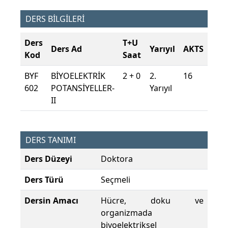
DERS BİLGİLERİ
Ders
T+U
Ders Ad
Yarıyıl
AKTS
Kod
Saat
BYF
BİYOELEKTRİK
2 + 0
2.
16
602
POTANSİYELLER-
Yarıyıl
II
DERS TANIMI
Ders Düzeyi
Doktora
Ders Türü
Seçmeli
Dersin Amacı
Hücre, doku ve
organizmada
biyoelektriksel