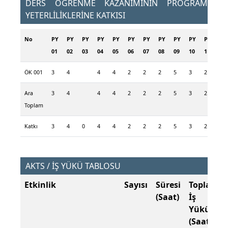
DERS ÖĞRENME KAZANIMININ PROGRAM
YETERLİLİKLERİNE KATKISI
No
PY
PY
PY
PY
PY
PY
PY
PY
PY
PY
PY
PY
01
02
03
04
05
06
07
08
09
10
11
12
ÖK 001
3
4
4
4
2
2
2
5
3
2
4
Ara
3
4
4
4
2
2
2
5
3
2
4
Toplam
Katkı
3
4
0
4
4
2
2
2
5
3
2
4
AKTS / İŞ YÜKÜ TABLOSU
Etkinlik
Sayısı
Süresi
Toplam
(Saat)
İş
Yükü
(Saat)