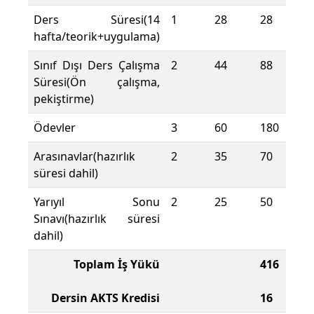
Ders Süresi(14
1
28
28
hafta/teorik+uygulama)
Sınıf Dışı Ders Çalışma
2
44
88
Süresi(Ön çalışma,
pekiştirme)
Ödevler
3
60
180
Arasınavlar(hazırlık
2
35
70
süresi dahil)
Yarıyıl Sonu
2
25
50
Sınavı(hazırlık süresi
dahil)
Toplam İş Yükü
416
Dersin AKTS Kredisi
16