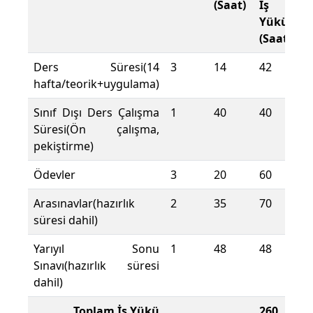
(Saat)
İş
Yükü
(Saat)
Ders Süresi(14
3
14
42
hafta/teorik+uygulama)
Sınıf Dışı Ders Çalışma
1
40
40
Süresi(Ön çalışma,
pekiştirme)
Ödevler
3
20
60
Arasınavlar(hazırlık
2
35
70
süresi dahil)
Yarıyıl Sonu
1
48
48
Sınavı(hazırlık süresi
dahil)
Toplam İş Yükü
260