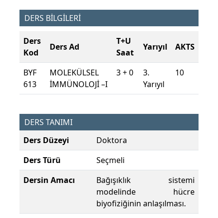
DERS BİLGİLERİ
Ders
T+U
Ders Ad
Yarıyıl
AKTS
Kod
Saat
BYF
MOLEKÜLSEL
3 + 0
3.
10
613
İMMÜNOLOJİ –I
Yarıyıl
DERS TANIMI
Ders Düzeyi
Doktora
Ders Türü
Seçmeli
Dersin Amacı
Bağışıklık sistemi
modelinde hücre
biyofiziğinin anlaşılması.