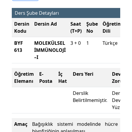
Ders Şube Detayları
Dersin
Dersin Ad
Saat
Şube
Öğretim
Ş
Kodu
(T+P)
No
Dili
D
BYF
MOLEKÜLSEL
3 + 0
1
Türkçe
20
613
İMMÜNOLOJİ
2
–I
G
Öğretim
E-
İç
Ders Yeri
Devam
Elemanı
Posta
Hat
Zorunlu
Derslik
Dersin
Belirtilmemiştir.
Devam
Yüzdesi :
Amaç
Bağışıklık sistemi modelinde hücre
biyofiziğinin anlaşılması.