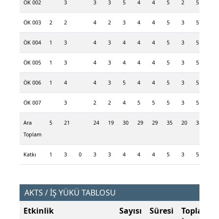
ÖK 002
3
3
3
5
4
4
5
2
5
2
ÖK 003
2
2
4
2
3
4
4
5
3
5
ÖK 004
1
3
4
3
4
4
4
5
3
5
2
ÖK 005
1
3
4
3
4
4
4
5
3
5
2
ÖK 006
1
4
4
3
5
4
4
5
3
5
2
ÖK 007
3
2
2
4
5
5
5
3
5
Ara
5
21
24
19
30
29
29
35
20
35
10
Toplam
Katkı
1
3
0
3
3
4
4
4
5
3
5
1
AKTS / İŞ YÜKÜ TABLOSU
Etkinlik
Sayısı
Süresi
Toplam