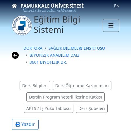
PAMUKKALE ÜNIVERSITESI
EN
Üniversite hayatın rehberidir
Eğitim Bilgi
Sistemi
DOKTORA
SAĞLIK BİLİMLERİ ENSTİTÜSÜ
BİYOFİZİK ANABİLİM DALI
3601 BİYOFİZİK DR.
Ders Bilgileri
Ders Öğrenme Kazanımları
Dersin Program Yeterlilikerine Katkısı
AKTS / İş Yükü Tablosu
Ders Şubeleri
Yazdır