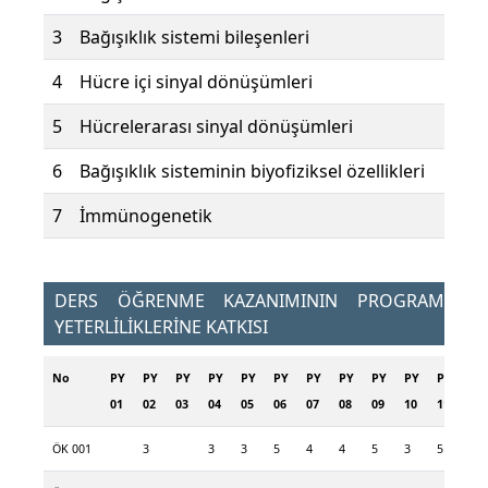
3
Bağışıklık sistemi bileşenleri
4
Hücre içi sinyal dönüşümleri
5
Hücrelerarası sinyal dönüşümleri
6
Bağışıklık sisteminin biyofiziksel özellikleri
7
İmmünogenetik
DERS ÖĞRENME KAZANIMININ PROGRAM
YETERLİLİKLERİNE KATKISI
No
PY
PY
PY
PY
PY
PY
PY
PY
PY
PY
PY
PY
01
02
03
04
05
06
07
08
09
10
11
12
ÖK 001
3
3
3
5
4
4
5
3
5
2