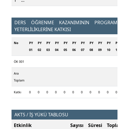
1
...
DERS ÖĞRENME KAZANIMININ PROGRAM
YETERLİLİKLERİNE KATKISI
No
PY
PY
PY
PY
PY
PY
PY
PY
PY
PY
PY
01
02
03
04
05
06
07
08
09
10
11
ÖK 001
Ara
Toplam
Katkı
0
0
0
0
0
0
0
0
0
0
0
AKTS / İŞ YÜKÜ TABLOSU
Etkinlik
Sayısı
Süresi
Toplam