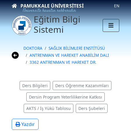
PAMUKKALE ÜNIVERSITESI
EN
Üniversite hayatın rehberidir
Eğitim Bilgi
Sistemi
DOKTORA
SAĞLIK BİLİMLERİ ENSTİTÜSÜ
ANTRENMAN VE HAREKET ANABİLİM DALI
3362 ANTRENMAN VE HAREKET DR.
Ders Bilgileri
Ders Öğrenme Kazanımları
Dersin Program Yeterlilikerine Katkısı
AKTS / İş Yükü Tablosu
Ders Şubeleri
Yazdır