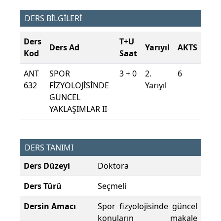
DERS BİLGİLERİ
Ders
T+U
Ders Ad
Yarıyıl
AKTS
Kod
Saat
ANT
SPOR
3 + 0
2.
6
632
FİZYOLOJİSİNDE
Yarıyıl
GÜNCEL
YAKLAŞIMLAR II
DERS TANIMI
Ders Düzeyi
Doktora
Ders Türü
Seçmeli
Dersin Amacı
Spor fizyolojisinde güncel
konuların makale