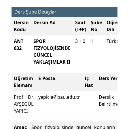
Ders Şube Detayları
Dersin
Dersin Ad
Saat
Şube
Öğretim
Kodu
(T+P)
No
Dili
ANT
SPOR
3 + 0
1
Türkçe
632
FİZYOLOJİSİNDE
GÜNCEL
YAKLAŞIMLAR II
Öğretim
E-Posta
İç
Ders Yeri
Elemanı
Hat
Prof. Dr.
yapicia@pau.edu.tr
Derslik
AYŞEGÜL
Belirtilmemişti
YAPICI
Amaç
Spor fizyolojisinde güncel konuların