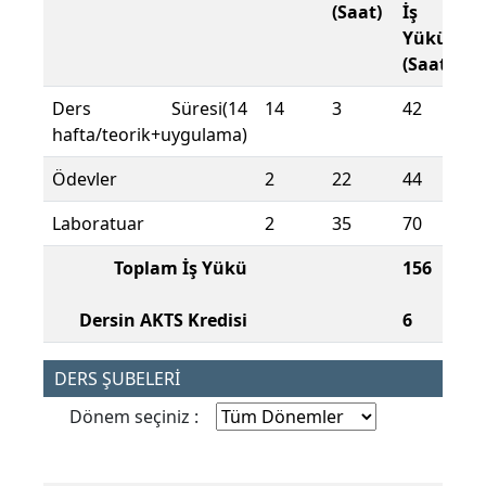
(Saat)
İş
Yükü
(Saat)
Ders Süresi(14
14
3
42
hafta/teorik+uygulama)
Ödevler
2
22
44
Laboratuar
2
35
70
Toplam İş Yükü
156
Dersin AKTS Kredisi
6
DERS ŞUBELERİ
Dönem seçiniz :