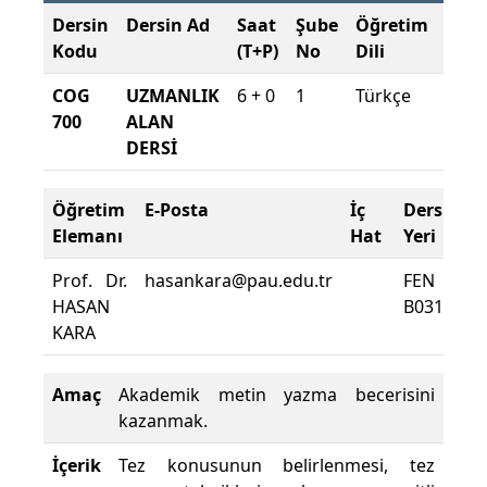
Dersin
Dersin Ad
Saat
Şube
Öğretim
Şub
Kodu
(T+P)
No
Dili
Dön
COG
UZMANLIK
6 + 0
1
Türkçe
2025
700
ALAN
2026
DERSİ
Güz
Öğretim
E-Posta
İç
Ders
D
Elemanı
Hat
Yeri
Z
Prof. Dr.
hasankara@pau.edu.tr
FEN
D
HASAN
B0315
D
KARA
Y
Amaç
Akademik metin yazma becerisini
kazanmak.
İçerik
Tez konusunun belirlenmesi, tez