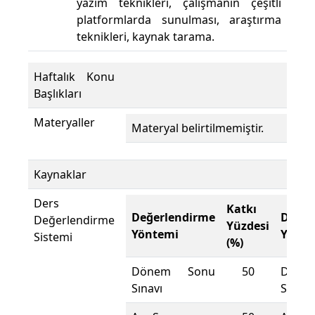
yazım teknikleri, çalışmanın çeşitli
platformlarda sunulması, araştırma
teknikleri, kaynak tarama.
Haftalık Konu
Başlıkları
Materyaller
Materyal belirtilmemiştir.
Kaynaklar
Ders
Katkı
Değerlendirme
Değer
Değerlendirme
Yüzdesi
Yöntemi
Yönte
Sistemi
(%)
Dönem Sonu
50
Döne
Sınavı
Sınavı