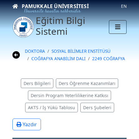
PAMUKKALE ÜNIVERSITESI
EN
Üniversite hayatın rehberidir
Eğitim Bilgi
Sistemi
DOKTORA
SOSYAL BİLİMLER ENSTİTÜSÜ
COĞRAFYA ANABİLİM DALI
2249 COĞRAFYA
Ders Bilgileri
Ders Öğrenme Kazanımları
Dersin Program Yeterlilikerine Katkısı
AKTS / İş Yükü Tablosu
Ders Şubeleri
Yazdır