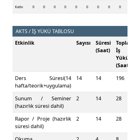
Katkı
0
0
0
0
0
0
0
0
0
AKTS / İŞ YÜKÜ TABLOSU
Etkinlik
Sayısı
Süresi
Toplam
(Saat)
İş
Yükü
(Saat)
Ders Süresi(14
14
14
196
hafta/teorik+uygulama)
Sunum / Seminer
2
14
28
(hazırlık süresi dahil)
Rapor / Proje (hazırlık
2
14
28
süresi dahil)
Okuma
2
4
8