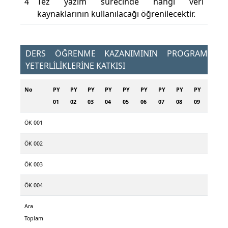
4
Tez yazım sürecinde hangi veri
kaynaklarının kullanılacağı öğrenilecektir.
DERS ÖĞRENME KAZANIMININ PROGRAM
YETERLİLİKLERİNE KATKISI
No
PY
PY
PY
PY
PY
PY
PY
PY
PY
01
02
03
04
05
06
07
08
09
ÖK 001
ÖK 002
ÖK 003
ÖK 004
Ara
Toplam