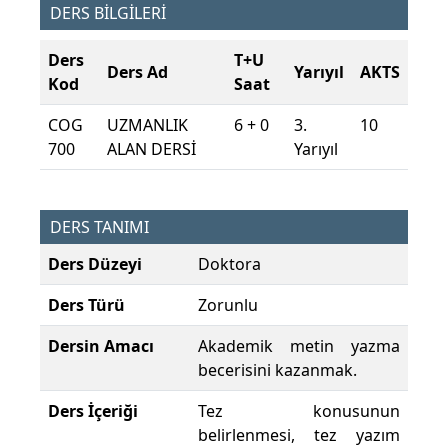
DERS BİLGİLERİ
Ders
T+U
Ders Ad
Yarıyıl
AKTS
Kod
Saat
COG
UZMANLIK
6 + 0
3.
10
700
ALAN DERSİ
Yarıyıl
DERS TANIMI
Ders Düzeyi
Doktora
Ders Türü
Zorunlu
Dersin Amacı
Akademik metin yazma
becerisini kazanmak.
Ders İçeriği
Tez konusunun
belirlenmesi, tez yazım