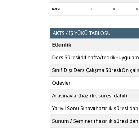
Katkı
0
0
0
AKTS / İŞ YÜKÜ TABLOSU
Etkinlik
Ders Süresi(14 hafta/teorik+uygulam
Sınıf Dışı Ders Çalışma Süresi(Ön çal
Ödevler
Arasınavlar(hazırlık süresi dahil)
Yarıyıl Sonu Sınavı(hazırlık süresi dahi
Sunum / Seminer (hazırlık süresi dahi