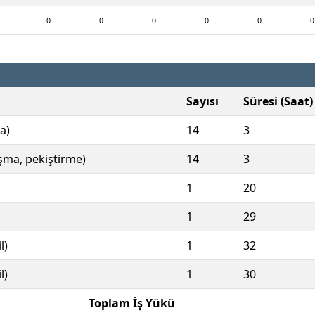
0
0
0
0
0
0
Sayısı
Süresi (Saat)
a)
14
3
ışma, pekiştirme)
14
3
1
20
1
29
l)
1
32
l)
1
30
Toplam İş Yükü