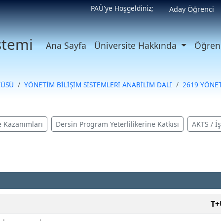
PAÜ'ye Hoşgeldiniz;
Aday Öğrenci
istemi
Ana Sayfa
Üniversite Hakkında
Öğrenc
TÜSÜ
YÖNETİM BİLİŞİM SİSTEMLERİ ANABİLİM DALI
2619 YÖNET
 Kazanımları
Dersin Program Yeterlilikerine Katkısı
AKTS / İ
T+