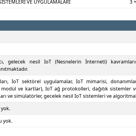
 SİSTEMLERİ VE UYGULAMALARI
3 +
, gelecek nesil IoT (Nesnelerin İnterneti) kavramlarını
anıtmaktadır.
arı, IoT sektörel uygulamalar, IoT mimarisi, donanımlar
 modül ve kartlar), IoT ağ protokolleri, dağıtık sistemler v
arı ve simülatörler, gecelek nesil IoT sistemleri ve algoritma
 yok.
u yok.