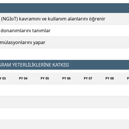
 (NGIoT) kavramını ve kullanım alanlarını öğrenir
e donanımlarını tanımlar
simülasyonlarını yapar
AM YETERLİLİKLERİNE KATKISI
Y 03
PY 04
PY 05
PY 06
PY 07
PY 08
P