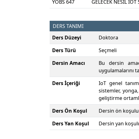
YOBS 647
GELECEK NESİL IOT
DERS TANIMI
Ders Düzeyi
Doktora
Ders Türü
Seçmeli
Dersin Amacı
Bu dersin amacı
uygulamalarını t
Ders İçeriği
IoT genel tanıml
sistemler, yonga,
geliştirme ortaml
Ders Ön Koşul
Dersin ön koşulu
Ders Yan Koşul
Dersin yan koşul