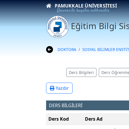
PAMUKKALE ÜNIVERSITESI
Üniversite hayatın rehberidir
Eğitim Bilgi S
DOKTORA
SOSYAL BİLİMLER ENSTİ
Ders Bilgileri
Ders Öğrenme
Yazdır
DERS BİLGİLERİ
Ders Kod
Ders Ad