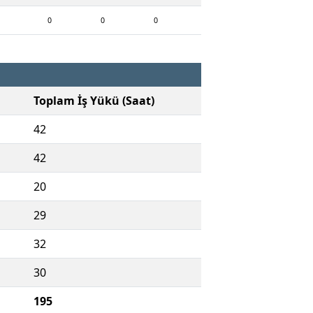
0
0
0
Toplam İş Yükü (Saat)
42
42
20
29
32
30
195