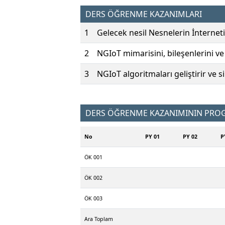
DERS ÖĞRENME KAZANIMLARI
1
Gelecek nesil Nesnelerin İnterneti
2
NGIoT mimarisini, bileşenlerini v
3
NGIoT algoritmaları geliştirir ve 
DERS ÖĞRENME KAZANIMININ PROGR
No
PY 01
PY 02
P
ÖK 001
ÖK 002
ÖK 003
Ara Toplam