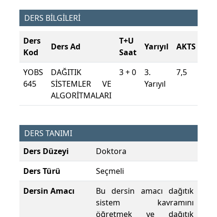
DERS BİLGİLERİ
Ders
T+U
Ders Ad
Yarıyıl
AKTS
Kod
Saat
YOBS
DAĞITIK
3 + 0
3.
7,5
645
SİSTEMLER VE
Yarıyıl
ALGORİTMALARI
DERS TANIMI
Ders Düzeyi
Doktora
Ders Türü
Seçmeli
Dersin Amacı
Bu dersin amacı dağıtık
sistem kavramını
öğretmek ve dağıtık