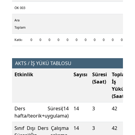
ÖK 003
Ara
Toplam
Katkı
0
0
0
0
0
0
0
0
0
0
0
0
AKTS / İŞ YÜKÜ TABLOSU
Etkinlik
Sayısı
Süresi
Toplam
(Saat)
İş
Yükü
(Saat)
Ders Süresi(14
14
3
42
hafta/teorik+uygulama)
Sınıf Dışı Ders Çalışma
14
3
42