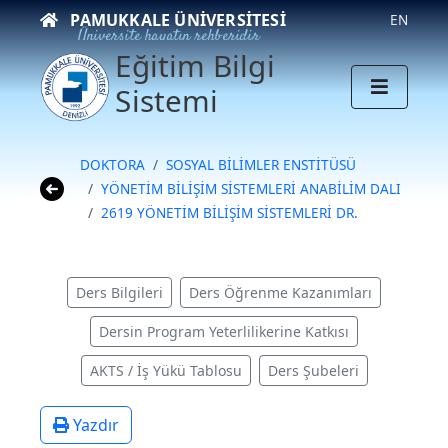
PAMUKKALE ÜNIVERSITESI
EN
Üniversite hayatın rehberidir
Eğitim Bilgi
Sistemi
DOKTORA
SOSYAL BİLİMLER ENSTİTÜSÜ
YÖNETİM BİLİŞİM SİSTEMLERİ ANABİLİM DALI
2619 YÖNETİM BİLİŞİM SİSTEMLERİ DR.
Ders Bilgileri
Ders Öğrenme Kazanımları
Dersin Program Yeterlilikerine Katkısı
AKTS / İş Yükü Tablosu
Ders Şubeleri
Yazdır