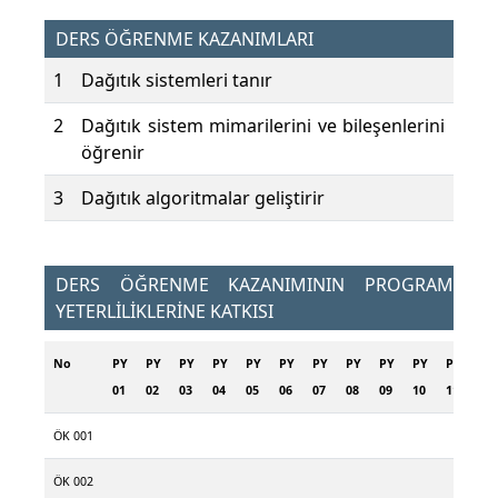
DERS ÖĞRENME KAZANIMLARI
1
Dağıtık sistemleri tanır
2
Dağıtık sistem mimarilerini ve bileşenlerini
öğrenir
3
Dağıtık algoritmalar geliştirir
DERS ÖĞRENME KAZANIMININ PROGRAM
YETERLİLİKLERİNE KATKISI
No
PY
PY
PY
PY
PY
PY
PY
PY
PY
PY
PY
PY
01
02
03
04
05
06
07
08
09
10
11
12
ÖK 001
ÖK 002