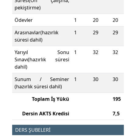
Süresi(Ön çalışma,
pekiştirme)
Ödevler
1
20
20
Arasınavlar(hazırlık
1
29
29
süresi dahil)
Yarıyıl Sonu
1
32
32
Sınavı(hazırlık süresi
dahil)
Sunum / Seminer
1
30
30
(hazırlık süresi dahil)
Toplam İş Yükü
195
Dersin AKTS Kredisi
7,5
DERS ŞUBELERİ