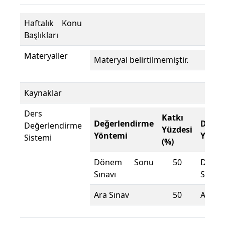
Haftalık Konu
Başlıkları
Materyaller
Materyal belirtilmemiştir.
Kaynaklar
Ders
Katkı
Değerlendirme
Değer
Değerlendirme
Yüzdesi
Yöntemi
Yönte
Sistemi
(%)
Dönem Sonu
50
Döne
Sınavı
Sınavı
Ara Sınav
50
Ara Sı