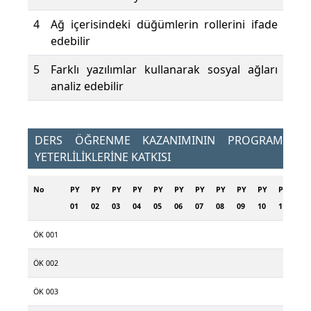
4
Ağ içerisindeki düğümlerin rollerini ifade
edebilir
5
Farklı yazılımlar kullanarak sosyal ağları
analiz edebilir
DERS ÖĞRENME KAZANIMININ PROGRAM
YETERLİLİKLERİNE KATKISI
No
PY
PY
PY
PY
PY
PY
PY
PY
PY
PY
PY
PY
01
02
03
04
05
06
07
08
09
10
11
12
ÖK 001
ÖK 002
ÖK 003