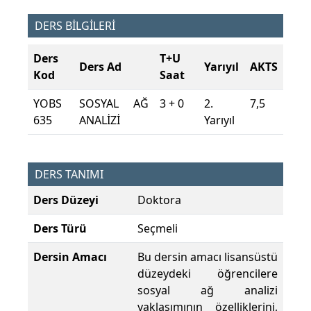
DERS BİLGİLERİ
Ders
T+U
Ders Ad
Yarıyıl
AKTS
Kod
Saat
YOBS
SOSYAL AĞ
3 + 0
2.
7,5
635
ANALİZİ
Yarıyıl
DERS TANIMI
Ders Düzeyi
Doktora
Ders Türü
Seçmeli
Dersin Amacı
Bu dersin amacı lisansüstü
düzeydeki öğrencilere
sosyal ağ analizi
yaklaşımının özelliklerini,