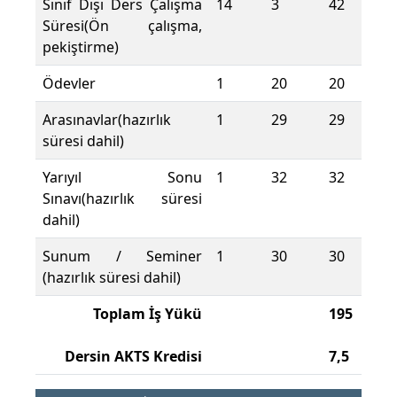
Sınıf Dışı Ders Çalışma
14
3
42
Süresi(Ön çalışma,
pekiştirme)
Ödevler
1
20
20
Arasınavlar(hazırlık
1
29
29
süresi dahil)
Yarıyıl Sonu
1
32
32
Sınavı(hazırlık süresi
dahil)
Sunum / Seminer
1
30
30
(hazırlık süresi dahil)
Toplam İş Yükü
195
Dersin AKTS Kredisi
7,5