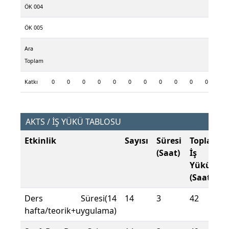
ÖK 004
ÖK 005
Ara
Toplam
Katkı
0
0
0
0
0
0
0
0
0
0
0
0
AKTS / İŞ YÜKÜ TABLOSU
Etkinlik
Sayısı
Süresi
Toplam
(Saat)
İş
Yükü
(Saat)
Ders Süresi(14
14
3
42
hafta/teorik+uygulama)