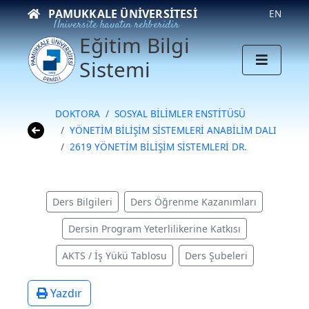
PAMUKKALE ÜNIVERSITESI
EN
Üniversite hayatın rehberidir
Eğitim Bilgi
Sistemi
DOKTORA
SOSYAL BİLİMLER ENSTİTÜSÜ
YÖNETİM BİLİŞİM SİSTEMLERİ ANABİLİM DALI
2619 YÖNETİM BİLİŞİM SİSTEMLERİ DR.
Ders Bilgileri
Ders Öğrenme Kazanımları
Dersin Program Yeterlilikerine Katkısı
AKTS / İş Yükü Tablosu
Ders Şubeleri
Yazdır