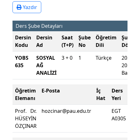
Yazdır
Ders Şube Detayları
Dersin
Dersin
Saat
Şube
Öğretim
Şube
Kodu
Ad
(T+P)
No
Dili
Dönem
YOBS
SOSYAL
3 + 0
1
Türkçe
2024-
635
AĞ
2025
ANALİZİ
Bahar
Öğretim
E-Posta
İç
Ders
De
Elemanı
Hat
Yeri
Zor
Prof. Dr.
hozcinar@pau.edu.tr
EGT
Der
HÜSEYİN
A0305
De
ÖZÇINAR
Yüz